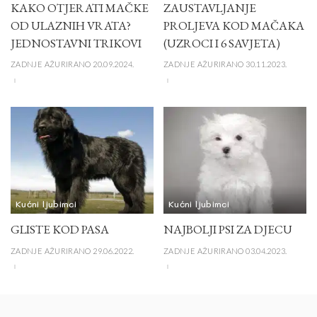
KAKO OTJERATI MAČKE
ZAUSTAVLJANJE
OD ULAZNIH VRATA?
PROLJEVA KOD MAČAKA
JEDNOSTAVNI TRIKOVI
(UZROCI I 6 SAVJETA)
ZADNJE AŽURIRANO 20.09.2024.
ZADNJE AŽURIRANO 30.11.2023.
Kućni ljubimci
Kućni ljubimci
GLISTE KOD PASA
NAJBOLJI PSI ZA DJECU
ZADNJE AŽURIRANO 29.06.2022.
ZADNJE AŽURIRANO 03.04.2023.