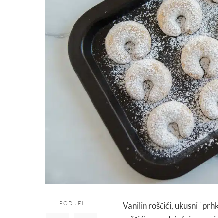
PODIJELI
Vanilin roščići, ukusni i pr