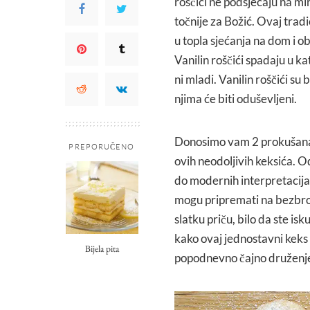
roščići ne podsjećaju na mi
točnije za Božić. Ovaj tradi
u topla sjećanja na dom i ob
Vanilin roščići spadaju u ka
ni mladi. Vanilin roščići su b
njima će biti oduševljeni.
Donosimo vam 2 prokušana, n
PREPORUČENO
ovih neodoljivih keksića. Od
do modernih interpretacija 
mogu pripremati na bezbroj
slatku priču, bilo da ste isk
kako ovaj jednostavni keks
Bijela pita
popodnevno čajno druženj