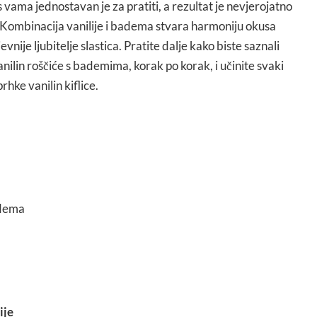
s vama jednostavan je za pratiti, a rezultat je nevjerojatno
 Kombinacija vanilije i badema stvara harmoniju okusa
jevnije ljubitelje slastica. Pratite dalje kako biste saznali
nilin roščiće s bademima, korak po korak, i učinite svaki
hke vanilin kiflice.
adema
ije