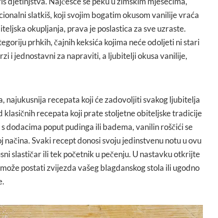
ris djetinjstva. Najčešće se peku u zimskim mjesecima,
cionalni slatkiš, koji svojim bogatim okusom vanilije vraća
iteljska okupljanja, prava je poslastica za sve uzraste.
tegoriju prhkih, čajnih keksića kojima neće odoljeti ni stari
rzi i jednostavni za napraviti, a ljubitelji okusa vanilije,
ajukusnija recepata koji će zadovoljiti svakog ljubitelja
 klasičnih recepata koji prate stoljetne obiteljske tradicije
s dodacima poput pudinga ili badema, vanilin roščići se
 načina. Svaki recept donosi svoju jedinstvenu notu u ovu
usni slastičar ili tek početnik u pečenju. U nastavku otkrijte
 može postati zvijezda vašeg blagdanskog stola ili ugodno
e.