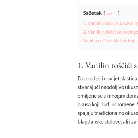
Sažetak
sakrij
1. Vanilin roščići s bademi
2. Vanilin roščići sa pudin
Vanilin roščići: Slatkiš koj
1. Vanilin roščići
Dobrodošli u svijet slastica
stvarajući neodoljivo ukusn
omiljene su u mnogim doma
okusa koji budi uspomene. S
spajaju tradicionalne okus
blagdanske stolove, ali i z