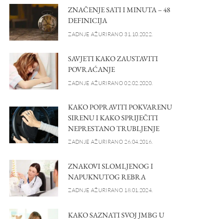
ZNAČENJE SATI I MINUTA – 48
DEFINICIJA
ZADNJE AŽURIRANO 31.10.2022.
SAVJETI KAKO ZAUSTAVITI
POVRAĆANJE
ZADNJE AŽURIRANO 02.02.2020.
KAKO POPRAVITI POKVARENU
SIRENU I KAKO SPRIJEČITI
NEPRESTANO TRUBLJENJE
ZADNJE AŽURIRANO 26.04.2016.
ZNAKOVI SLOMLJENOG I
NAPUKNUTOG REBRA
ZADNJE AŽURIRANO 18.01.2024.
KAKO SAZNATI SVOJ JMBG U