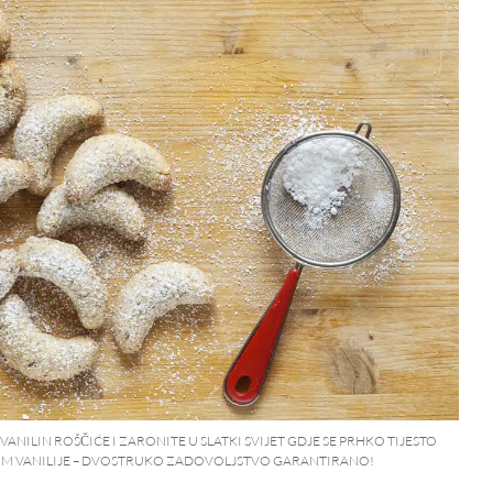
VANILIN ROŠČIĆE I ZARONITE U SLATKI SVIJET GDJE SE PRHKO TIJESTO
OM VANILIJE – DVOSTRUKO ZADOVOLJSTVO GARANTIRANO!