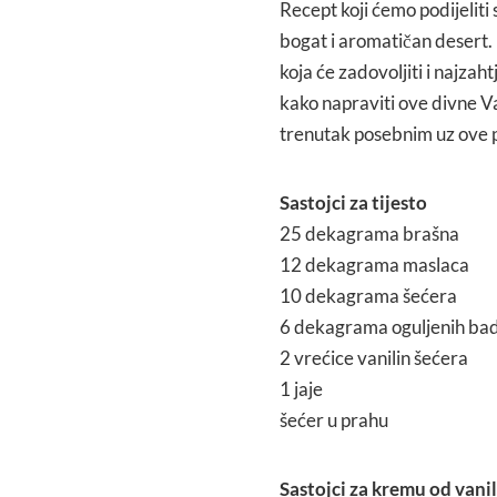
Recept koji ćemo podijeliti 
bogat i aromatičan desert.
koja će zadovoljiti i najzaht
kako napraviti ove divne Va
trenutak posebnim uz ove pr
Sastojci za tijesto
25 dekagrama brašna
12 dekagrama maslaca
10 dekagrama šećera
6 dekagrama oguljenih b
2 vrećice vanilin šećera
1 jaje
šećer u prahu
Sastojci za kremu od vanil