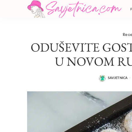
Rece
ODUŠEVITE GOST
U NOVOM RU
SAVJETNICA
POSTED
BY