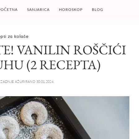
POČETNA
SANJARICA
HOROSKOP
BLOG
pti za kolače
E! VANILIN ROŠČIĆI
HU (2 RECEPTA)
ZADNJE AŽURIRANO 30.01.2024.