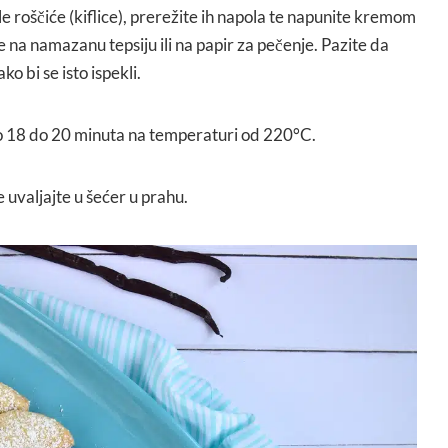
e roščiće (kiflice), prerežite ih napola te napunite kremom
će na namazanu tepsiju ili na papir za pečenje. Pazite da
o bi se isto ispekli.
oko 18 do 20 minuta na temperaturi od 220°C.
e uvaljajte u šećer u prahu.