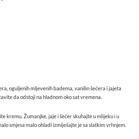
ra, oguljenih mljevenih badema, vanilin šećera i jajeta
ostavite da odstoji na hladnom oko sat vremena.
mite kremu. Žumanjke, jaje i šećer skuhajte u mlijeku i u
 malo smjesa malo ohladi izmiješajte je sa slatkim vrhnjem.