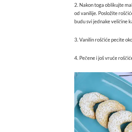
2. Nakon toga oblikujte mal
od vanilije. Posložite rošči
budu svi jednake veličine kak
3. Vanilin roščiće pecite 
4. Pečene i još vruće roščić