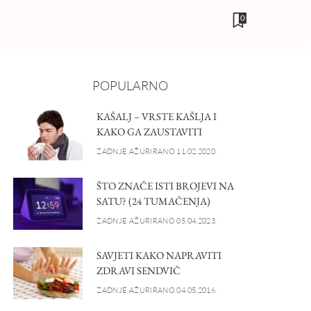
0
POPULARNO
KAŠALJ – VRSTE KAŠLJA I
KAKO GA ZAUSTAVITI
ZADNJE AŽURIRANO 11.02.2020.
ŠTO ZNAČE ISTI BROJEVI NA
SATU? (24 TUMAČENJA)
ZADNJE AŽURIRANO 05.04.2023.
SAVJETI KAKO NAPRAVITI
ZDRAVI SENDVIČ
ZADNJE AŽURIRANO 04.05.2016.