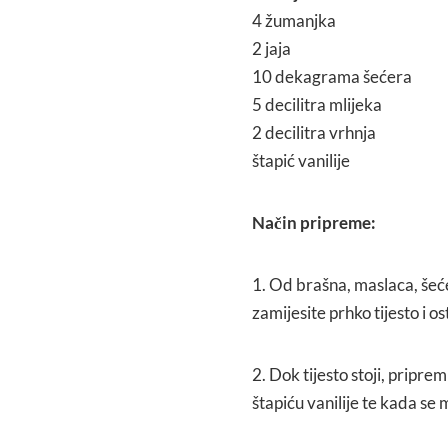
4 žumanjka
2 jaja
10 dekagrama šećera
5 decilitra mlijeka
2 decilitra vrhnja
štapić vanilije
Način pripreme:
1. Od brašna, maslaca, šeće
zamijesite prhko tijesto i 
2. Dok tijesto stoji, pripre
štapiću vanilije te kada se