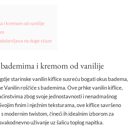
ma i kremom od vanilije
gom
i oduševljava na duge staze
 s bademima i kremom od vanilije
 gdje starinske vanilin kiflice susreću bogati okus badema,
e Vanilin roščiće s bademima. Ove prhke vanilin kiflice,
ćinstvima zbog svoje jednostavnosti i nenadmašnog
vojim finim i nježnim teksturama, ove kiflice savršeno
e s modernim twistom, čineći ih idealnim izborom za
a svakodnevno uživanje uz šalicu toplog napitka.