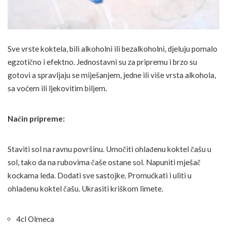
Sve vrste koktela, bili alkoholni ili bezalkoholni, djeluju pomalo
egzotično i efektno. Jednostavni su za pripremu i brzo su
gotovi a spravljaju se miješanjem, jedne ili više vrsta alkohola,
sa voćem ili ljekovitim biljem.
Način pripreme:
Staviti sol na ravnu površinu. Umočiti ohlađenu koktel čašu u
sol, tako da na rubovima čaše ostane sol. Napuniti mješač
kockama leda. Dodati sve sastojke. Promućkati i uliti u
ohlađenu koktel čašu. Ukrasiti kriškom limete.
4cl Olmeca