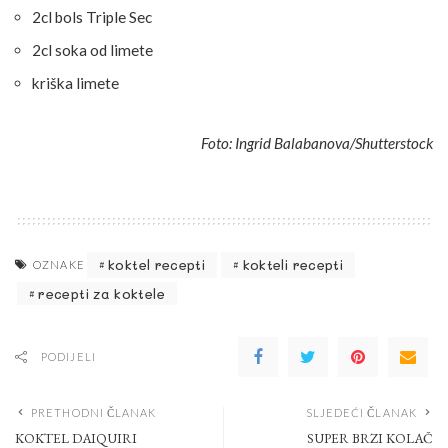
2cl bols Triple Sec
2cl soka od limete
kriška limete
Foto: Ingrid Balabanova/Shutterstock
koktel recepti
kokteli recepti
OZNAKE
recepti za koktele
PODIJELI
PRETHODNI ČLANAK
SLJEDEĆI ČLANAK
KOKTEL DAIQUIRI
SUPER BRZI KOLAČ