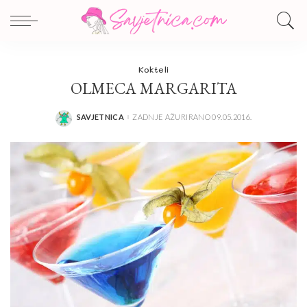
Kokteli
OLMECA MARGARITA
SAVJETNICA
ZADNJE AŽURIRANO 09.05.2016.
POSTED
BY