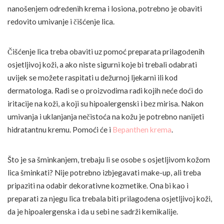
nanošenjem određenih krema i losiona, potrebno je obaviti
redovito umivanje i čišćenje lica.
Čišćenje lica treba obaviti uz pomoć preparata prilagođenih
osjetljivoj koži, a ako niste sigurni koje bi trebali odabrati
uvijek se možete raspitati u dežurnoj ljekarni ili kod
dermatologa. Radi se o proizvodima radi kojih neće doći do
iritacije na koži, a koji su hipoalergenski i bez mirisa. Nakon
umivanja i uklanjanja nečistoća na kožu je potrebno nanijeti
hidratantnu kremu. Pomoći će i
Bepanthen krema
.
Što je sa šminkanjem, trebaju li se osobe s osjetljivom kožom
lica šminkati? Nije potrebno izbjegavati make-up, ali treba
pripaziti na odabir dekorativne kozmetike. Ona bi kao i
preparati za njegu lica trebala biti prilagođena osjetljivoj koži,
da je hipoalergenska i da u sebi ne sadrži kemikalije.