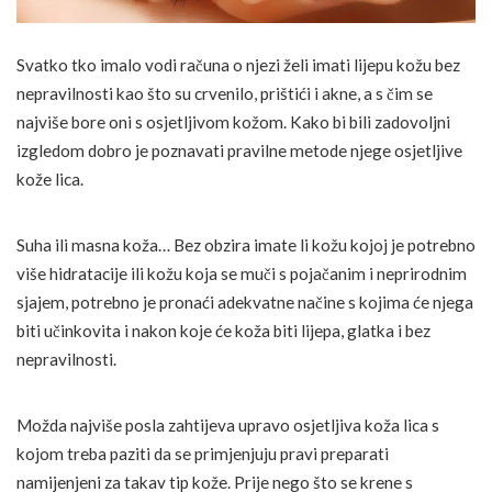
Svatko tko imalo vodi računa o njezi želi imati lijepu kožu bez
nepravilnosti kao što su crvenilo, prištići i akne, a s čim se
najviše bore oni s osjetljivom kožom. Kako bi bili zadovoljni
izgledom dobro je poznavati pravilne metode njege osjetljive
kože lica.
Suha ili masna koža… Bez obzira imate li kožu kojoj je potrebno
više hidratacije ili kožu koja se muči s pojačanim i neprirodnim
sjajem, potrebno je pronaći adekvatne načine s kojima će njega
biti učinkovita i nakon koje će koža biti lijepa, glatka i bez
nepravilnosti.
Možda najviše posla zahtijeva upravo osjetljiva koža lica s
kojom treba paziti da se primjenjuju pravi preparati
namijenjeni za takav tip kože. Prije nego što se krene s