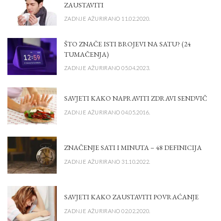
ZAUSTAVITI
ZADNJE AŽURIRANO 11.02.2020.
ŠTO ZNAČE ISTI BROJEVI NA SATU? (24
TUMAČENJA)
ZADNJE AŽURIRANO 05.04.2023.
SAVJETI KAKO NAPRAVITI ZDRAVI SENDVIČ
ZADNJE AŽURIRANO 04.05.2016.
ZNAČENJE SATI I MINUTA – 48 DEFINICIJA
ZADNJE AŽURIRANO 31.10.2022.
SAVJETI KAKO ZAUSTAVITI POVRAĆANJE
ZADNJE AŽURIRANO 02.02.2020.