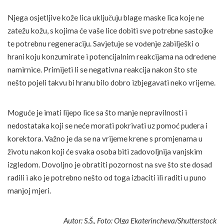
Njega osjetljive kože lica uključuju blage maske lica koje ne
zatežu kožu, s kojima će vaše lice dobiti sve potrebne sastojke
te potrebnu regeneraciju. Savjetuje se vođenje zabilješki o
hrani koju konzumirate i potencijalnim reakcijama na određene
namirnice. Primijeti li se negativna reakcija nakon što ste
nešto pojeli takvu bi hranu bilo dobro izbjegavati neko vrijeme.
Moguće je imati lijepo lice sa što manje nepravilnosti i
nedostataka koji se neće morati pokrivati uz pomoć pudera i
korektora. Važno je da se na vrijeme krene s promjenama u
životu nakon koji će svaka osoba biti zadovoljnija vanjskim
izgledom. Dovoljno je obratiti pozornost na sve što ste dosad
radili i ako je potrebno nešto od toga izbaciti ili raditi u puno
manjoj mjeri.
Autor: S.Š., Foto: Olga Ekaterincheva/Shutterstock