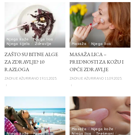
Njega kože
Njega lica
Njega tijela
Zdravlje
Masaža
Njega lica
ZAŠTO SU BITNE ALGE
MASAŽA LICA –
ZA ZDRAVLJE? 10
PREDNOSTI ZA KOŽU I
RAZLOGA
OPĆE ZDRAVLJE
ZADNJE AŽURIRANO 19.11.2025.
ZADNJE AŽURIRANO 11.09.2025.
Masaža
Njega kože
Njega kože
Njega lica
Njega lica
Tretmani