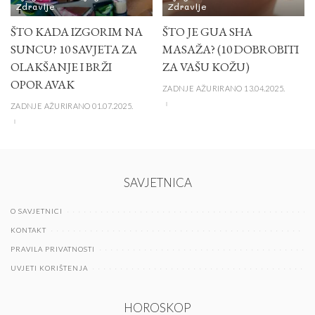
Zdravlje
Zdravlje
ŠTO KADA IZGORIM NA
ŠTO JE GUA SHA
SUNCU? 10 SAVJETA ZA
MASAŽA? (10 DOBROBITI
OLAKŠANJE I BRŽI
ZA VAŠU KOŽU)
OPORAVAK
ZADNJE AŽURIRANO 13.04.2025.
ZADNJE AŽURIRANO 01.07.2025.
SAVJETNICA
O SAVJETNICI
KONTAKT
PRAVILA PRIVATNOSTI
UVJETI KORIŠTENJA
HOROSKOP