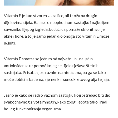
Vitamin E je kao stvoren za za lice, ali i kožu na drugim
dijelovima tijela. Radi se o neophodnom sastojku i najboljem
savezniku lijepog izgleda, budući da pomaže ukloniti strije,
akne i bore, a to je samo jedan dio onoga što vitamin E može
učiniti.
Vitamin E smatra se jednim od najvažnijih i najjačih
antioksidansa uz pomoć kojeg se tijelo rješava štetnih
sastojaka. Prisutan je u raznim namirnicama, pa ga se tako
može dobiti iz badema, sjemenki i suncokretovog ulja te jaja.
Jasno je kako se radi o važnom sastojku koji bi trebao biti dio
svakodnevnog života mnogih, kako zbog ljepote tako i radi
boljeg funkcioniranja organizma.