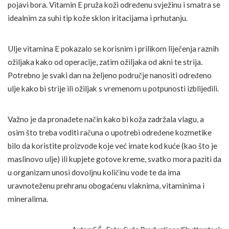
pojavi bora. Vitamin E pruža koži određenu svježinu i smatra se
idealnim za suhi tip kože sklon iritacijama i prhutanju.
Ulje vitamina E pokazalo se korisnim i prilikom liječenja raznih
ožiljaka kako od operacije, zatim ožiljaka od akni te strija.
Potrebno je svaki dan na željeno područje nanositi određeno
ulje kako bi strije ili ožiljak s vremenom u potpunosti izblijedili.
Važno je da pronađete način kako bi koža zadržala vlagu, a
osim što treba voditi računa o upotrebi određene kozmetike
bilo da koristite proizvode koje već imate kod kuće (kao što je
maslinovo ulje) ili kupjete gotove kreme, svatko mora paziti da
u organizam unosi dovoljnu količinu vode te da ima
uravnoteženu prehranu obogaćenu vlaknima, vitaminima i
mineralima.