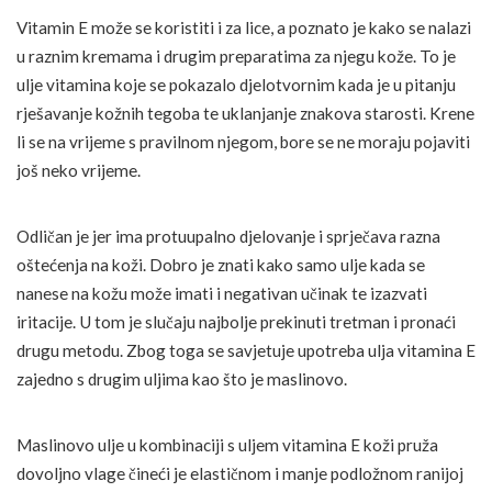
Vitamin E može se koristiti i za lice, a poznato je kako se nalazi
u raznim kremama i drugim preparatima za njegu kože. To je
ulje vitamina koje se pokazalo djelotvornim kada je u pitanju
rješavanje kožnih tegoba te uklanjanje znakova starosti. Krene
li se na vrijeme s pravilnom njegom, bore se ne moraju pojaviti
još neko vrijeme.
Odličan je jer ima protuupalno djelovanje i sprječava razna
oštećenja na koži. Dobro je znati kako samo ulje kada se
nanese na kožu može imati i negativan učinak te izazvati
iritacije. U tom je slučaju najbolje prekinuti tretman i pronaći
drugu metodu. Zbog toga se savjetuje upotreba ulja vitamina E
zajedno s drugim uljima kao što je maslinovo.
Maslinovo ulje u kombinaciji s uljem vitamina E koži pruža
dovoljno vlage čineći je elastičnom i manje podložnom ranijoj