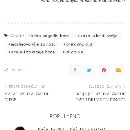
Autor: S.Š., Foto: Syda Productions/Shutterstock
kako odgoditi bore
kako ukloniti strije
OZNAKE
maslinovo ulje za kožu
prirodna ulja
savjeti za manje bore
vitamin e
PODIJELI
PRETHODNI ČLANAK
SLJEDEĆI ČLANAK
MALA RAZLIKA IZMEĐU
KOJA JE RAZLIKA IZMEĐU
DJECE
PRVE I DRUGE TRUDNOĆE
POPULARNO
KAŠALJ – VRSTE KAŠLJA I KAKO GA