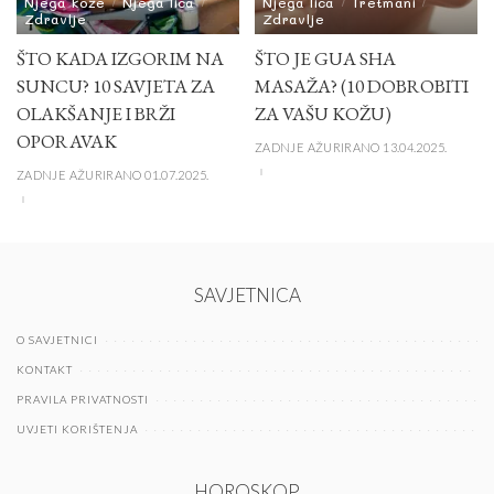
Njega kože
Njega lica
Njega lica
Tretmani
Zdravlje
Zdravlje
ŠTO KADA IZGORIM NA
ŠTO JE GUA SHA
SUNCU? 10 SAVJETA ZA
MASAŽA? (10 DOBROBITI
OLAKŠANJE I BRŽI
ZA VAŠU KOŽU)
OPORAVAK
ZADNJE AŽURIRANO 13.04.2025.
ZADNJE AŽURIRANO 01.07.2025.
SAVJETNICA
O SAVJETNICI
KONTAKT
PRAVILA PRIVATNOSTI
UVJETI KORIŠTENJA
HOROSKOP