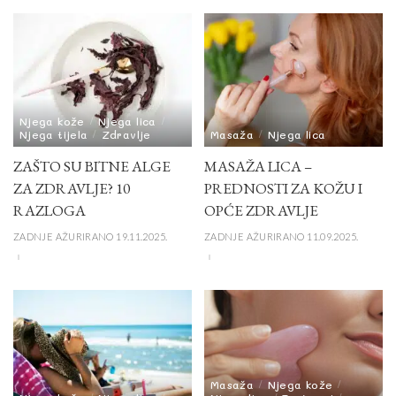
Njega kože
Njega lica
Njega tijela
Zdravlje
Masaža
Njega lica
ZAŠTO SU BITNE ALGE
MASAŽA LICA –
ZA ZDRAVLJE? 10
PREDNOSTI ZA KOŽU I
RAZLOGA
OPĆE ZDRAVLJE
ZADNJE AŽURIRANO 19.11.2025.
ZADNJE AŽURIRANO 11.09.2025.
Masaža
Njega kože