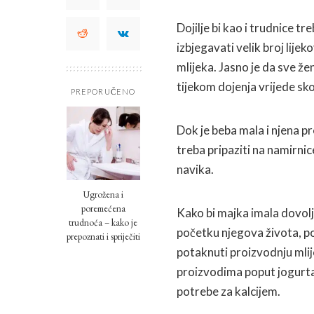
Dojilje bi kao i trudnice t
izbjegavati velik broj lije
mlijeka. Jasno je da sve že
tijekom dojenja vrijede sko
PREPORUČENO
Dok je beba mala i njena pr
treba pripaziti na namirni
navika.
Ugrožena i
poremećena
Kako bi majka imala dovolj
trudnoća – kako je
početku njegova života, po
prepoznati i spriječiti
potaknuti proizvodnju mlije
proizvodima poput jogurta, 
potrebe za kalcijem.