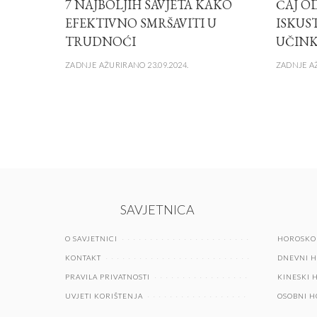
7 NAJBOLJIH SAVJETA KAKO
ČAJ OD
EFEKTIVNO SMRŠAVITI U
ISKUS
TRUDNOĆI
UČINK
ZADNJE AŽURIRANO 23.09.2024.
ZADNJE AŽ
SAVJETNICA
O SAVJETNICI
HOROSKO
KONTAKT
DNEVNI 
PRAVILA PRIVATNOSTI
KINESKI 
UVJETI KORIŠTENJA
OSOBNI 