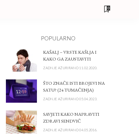
0
POPULARNO
KAŠALJ – VRSTE KAŠLJA I
KAKO GA ZAUSTAVITI
ZADNJE AŽURIRANO 11.02.2020.
ŠTO ZNAČE ISTI BROJEVI NA
SATU? (24 TUMAČENJA)
ZADNJE AŽURIRANO 05.04.2023.
SAVJETI KAKO NAPRAVITI
ZDRAVI SENDVIČ
ZADNJE AŽURIRANO 04.05.2016.