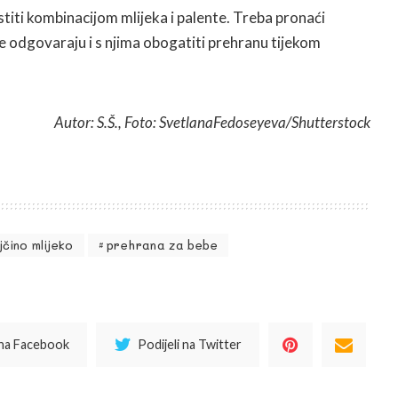
iti kombinacijom mlijeka i palente. Treba pronaći
e odgovaraju i s njima obogatiti prehranu tijekom
Autor: S.Š., Foto: SvetlanaFedoseyeva/Shutterstock
čino mlijeko
prehrana za bebe
 na Facebook
Podijeli na Twitter