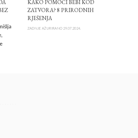
DA
KAKO POMOĆI BEBI KOD
BEZ
ZATVORA? 8 PRIRODNIH
RJEŠENJA
išlja
ZADNJE AŽURIRANO 29.07.2024.
e,
je