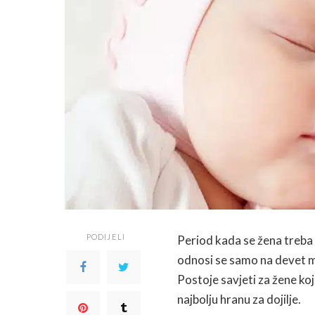
PODIJELI
Period kada se žena treba v
odnosi se samo na devet mj
Postoje savjeti za žene koj
najbolju hranu za dojilje.