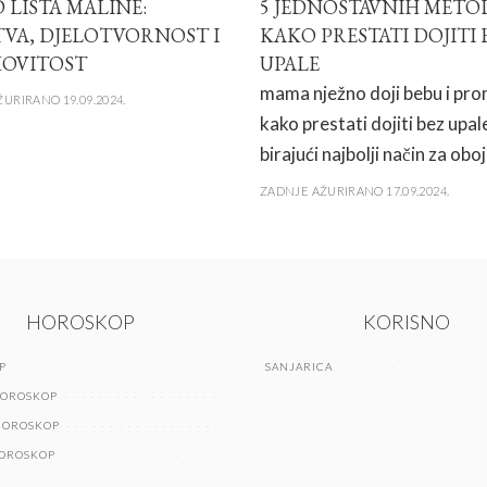
 LISTA MALINE:
5 JEDNOSTAVNIH METO
TVA, DJELOTVORNOST I
KAKO PRESTATI DOJITI 
OVITOST
UPALE
mama nježno doji bebu i prom
URIRANO 19.09.2024.
kako prestati dojiti bez upal
birajući najbolji način za obo
ZADNJE AŽURIRANO 17.09.2024.
HOROSKOP
KORISNO
P
SANJARICA
HOROSKOP
HOROSKOP
HOROSKOP