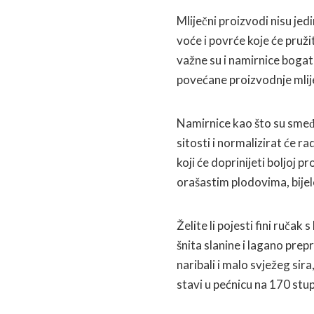
Mliječni proizvodi nisu jed
voće i povrće koje će pruži
važne su i namirnice boga
povećane proizvodnje mlij
Namirnice kao što su smeđa
sitosti i normalizirat će r
koji će doprinijeti boljoj p
orašastim plodovima, bijelo
Želite li pojesti fini ručak
šnita slanine i lagano pre
naribali i malo svježeg sira
stavi u pećnicu na 170 stu