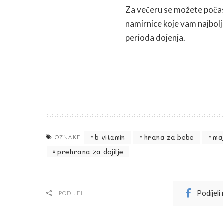
Za večeru se možete počast
namirnice koje vam najbolj
perioda dojenja.
b vitamin
hrana za bebe
maj
OZNAKE
prehrana za dojilje
Podijeli
PODIJELI