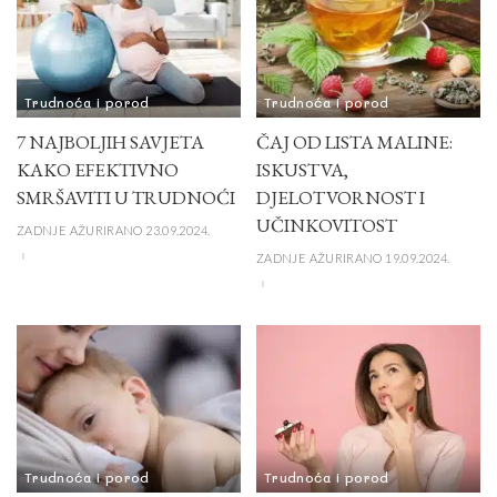
Trudnoća i porod
Trudnoća i porod
7 NAJBOLJIH SAVJETA
ČAJ OD LISTA MALINE:
KAKO EFEKTIVNO
ISKUSTVA,
SMRŠAVITI U TRUDNOĆI
DJELOTVORNOST I
UČINKOVITOST
ZADNJE AŽURIRANO 23.09.2024.
ZADNJE AŽURIRANO 19.09.2024.
Trudnoća i porod
Trudnoća i porod