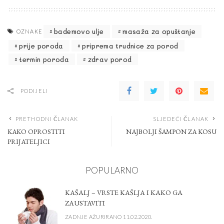
bademovo ulje
masaža za opuštanje
OZNAKE
prije poroda
priprema trudnice za porod
termin poroda
zdrav porod
PODIJELI
PRETHODNI ČLANAK
SLJEDEĆI ČLANAK
KAKO OPROSTITI
NAJBOLJI ŠAMPON ZA KOSU
PRIJATELJICI
POPULARNO
KAŠALJ – VRSTE KAŠLJA I KAKO GA
ZAUSTAVITI
ZADNJE AŽURIRANO 11.02.2020.