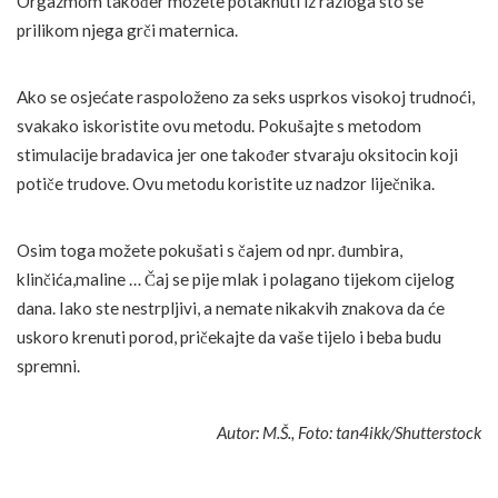
Orgazmom također možete potaknuti iz razloga što se
prilikom njega grči maternica.
Ako se osjećate raspoloženo za seks usprkos visokoj trudnoći,
svakako iskoristite ovu metodu. Pokušajte s metodom
stimulacije bradavica jer one također stvaraju oksitocin koji
potiče trudove. Ovu metodu koristite uz nadzor liječnika.
Osim toga možete pokušati s čajem od npr. đumbira,
klinčića,maline … Čaj se pije mlak i polagano tijekom cijelog
dana. Iako ste nestrpljivi, a nemate nikakvih znakova da će
uskoro krenuti porod, pričekajte da vaše tijelo i beba budu
spremni.
Autor: M.Š., Foto: tan4ikk/Shutterstock