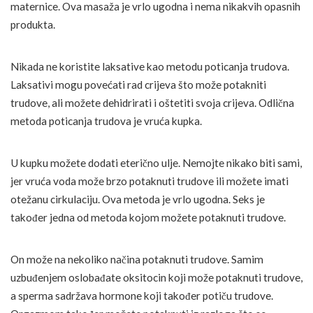
maternice. Ova masaža je vrlo ugodna i nema nikakvih opasnih
produkta.
Nikada ne koristite laksative kao metodu poticanja trudova.
Laksativi mogu povećati rad crijeva što može potakniti
trudove, ali možete dehidrirati i oštetiti svoja crijeva. Odlična
metoda poticanja trudova je vruća kupka.
U kupku možete dodati eterično ulje. Nemojte nikako biti sami,
jer vruća voda može brzo potaknuti trudove ili možete imati
otežanu cirkulaciju. Ova metoda je vrlo ugodna. Seks je
također jedna od metoda kojom možete potaknuti trudove.
On može na nekoliko načina potaknuti trudove. Samim
uzbuđenjem oslobađate oksitocin koji može potaknuti trudove,
a sperma sadržava hormone koji također potiču trudove.