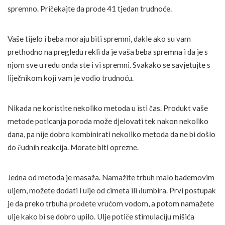
spremno. Pričekajte da prođe 41 tjedan trudnoće.
Vaše tijelo i beba moraju biti spremni, dakle ako su vam
prethodno na pregledu rekli da je vaša beba spremna i da je s
njom sve u redu onda ste i vi spremni. Svakako se savjetujte s
liječnikom koji vam je vodio trudnoću.
Nikada ne koristite nekoliko metoda u isti čas. Produkt vaše
metode poticanja poroda može djelovati tek nakon nekoliko
dana, pa nije dobro kombinirati nekoliko metoda da ne bi došlo
do čudnih reakcija. Morate biti oprezne.
Jedna od metoda je masaža. Namažite trbuh malo bademovim
uljem, možete dodati i ulje od cimeta ili đumbira. Prvi postupak
je da preko trbuha prođete vrućom vodom, a potom namažete
ulje kako bi se dobro upilo. Ulje potiče stimulaciju mišića