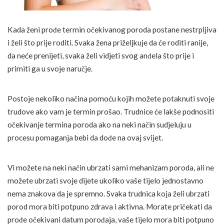
Kada ženi prođe termin očekivanog poroda postane nestrpljiva
i želi što prije roditi. Svaka žena priželjkuje da će roditi ranije,
da neće prenijeti, svaka želi vidjeti svog anđela što prije i
primiti ga u svoje naručje.
Postoje nekoliko načina pomoću kojih možete potaknuti svoje
trudove ako vam je termin prošao. Trudnice će lakše podnositi
očekivanje termina poroda ako na neki način sudjeluju u
procesu pomaganja bebi da dođe na ovaj svijet.
Vi možete na neki način ubrzati sami mehanizam poroda, ali ne
možete ubrzati svoje dijete ukoliko vaše tijelo jednostavno
nema znakova da je spremno. Svaka trudnica koja želi ubrzati
porod mora biti potpuno zdrava i aktivna. Morate pričekati da
prođe očekivani datum porođaja, vaše tijelo mora biti potpuno