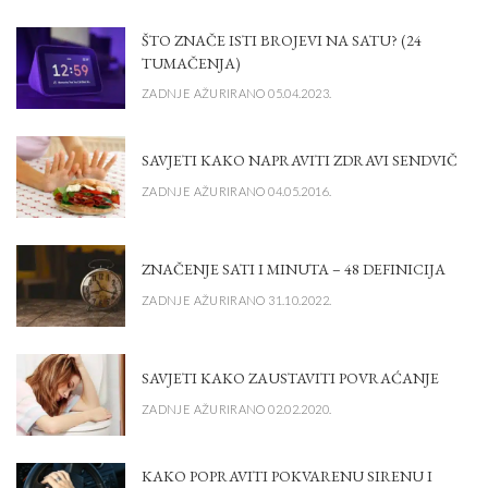
ŠTO ZNAČE ISTI BROJEVI NA SATU? (24
TUMAČENJA)
ZADNJE AŽURIRANO 05.04.2023.
SAVJETI KAKO NAPRAVITI ZDRAVI SENDVIČ
ZADNJE AŽURIRANO 04.05.2016.
ZNAČENJE SATI I MINUTA – 48 DEFINICIJA
ZADNJE AŽURIRANO 31.10.2022.
SAVJETI KAKO ZAUSTAVITI POVRAĆANJE
ZADNJE AŽURIRANO 02.02.2020.
KAKO POPRAVITI POKVARENU SIRENU I