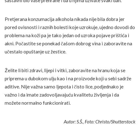
sastavni dio vaše prehrane i da u njima uživate svaki dan.
Pretjerana konzumacija alkohola nikada nije bila dobra jer
pored ovisnosti i raznih bolesti koje uzrokuje, ujedno dovodi do
problema na koži pa je tako jedan od uzroka pojave prištića i
akni. Počastite se ponekad čašom dobrog vina i zaboravite na
učestalo opuštanje uz žestice.
Želite li biti zdravi, lijepi i vitki, zaboravite na hranu koja se
priprema u dubokom ulju kao i na proizvode koji u sebi sadrže
aditive. Nije važna samo ljepota i čisto lice, podjednako je
važno i da imate zadovoljavajuću kvalitetu življenja i da
možete normalno funkcionirati.
Autor: S.Š., Foto: Christo/Shutterstock