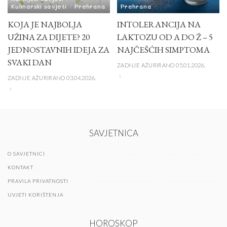
Kulinarski savjeti
Prehrana
Prehrana
KOJA JE NAJBOLJA
INTOLERANCIJA NA
UŽINA ZA DIJETE? 20
LAKTOZU OD A DO Ž – 5
JEDNOSTAVNIH IDEJA ZA
NAJČEŠĆIH SIMPTOMA
SVAKI DAN
ZADNJE AŽURIRANO 05.01.2026.
ZADNJE AŽURIRANO 03.04.2026.
SAVJETNICA
O SAVJETNICI
KONTAKT
PRAVILA PRIVATNOSTI
UVJETI KORIŠTENJA
HOROSKOP