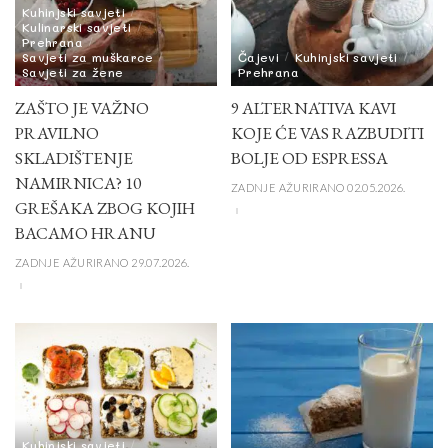
Kuhinjski savjeti
Kulinarski savjeti
Prehrana
Savjeti za muškarce
Čajevi
Kuhinjski savjeti
Savjeti za žene
Prehrana
ZAŠTO JE VAŽNO
9 ALTERNATIVA KAVI
PRAVILNO
KOJE ĆE VAS RAZBUDITI
SKLADIŠTENJE
BOLJE OD ESPRESSA
NAMIRNICA? 10
ZADNJE AŽURIRANO 02.05.2026.
GREŠAKA ZBOG KOJIH
BACAMO HRANU
ZADNJE AŽURIRANO 29.07.2026.
Kuhinjski savjeti