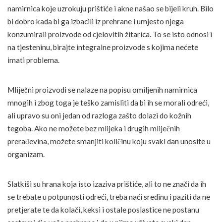
namirnica koje uzrokuju prištiće i akne našao se bijeli kruh. Bilo
bi dobro kada bi ga izbacili iz prehrane i umjesto njega
konzumirali proizvode od cjelovitih žitarica. To se isto odnosi i
na tjesteninu, birajte integralne proizvode s kojima nećete
imati problema.
Mliječni proizvodi se nalaze na popisu omiljenih namirnica
mnogih i zbog toga je teško zamisliti da bi ih se morali odreći,
ali upravo su oni jedan od razloga zašto dolazi do kožnih
tegoba. Ako ne možete bez mlijeka i drugih mliječnih
prerađevina, možete smanjiti količinu koju svaki dan unosite u
organizam.
Slatkiši su hrana koja isto izaziva prištiće, ali to ne znači da ih
se trebate u potpunosti odreći, treba naći sredinu i paziti da ne
pretjerate te da kolači, keksi i ostale poslastice ne postanu