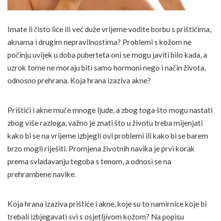
Imate li čisto lice ili već duže vrijeme vodite borbu s prištićima,
aknama i drugim nepravilnostima? Problemi s kožom ne
počinju uvijek u doba puberteta oni se mogu javiti bilo kada, a
uzrok tome ne moraju biti samo hormoni nego i način života,
odnosno prehrana. Koja hrana izaziva akne?
Prištići i akne muče mnoge ljude, a zbog toga što mogu nastati
zbog više razloga, važno je znati što u životu treba mijenjati
kako bi se na vrijeme izbjegli ovi problemi ili kako bi se barem
brzo mogli riješiti. Promjena životnih navika je prvi korak
prema svladavanju tegoba s tenom, a odnosi se na
prehrambene navike.
Koja hrana izaziva prištiće i akne, koje su to namirnice koje bi
trebali izbjegavati svi s osjetljivom kožom? Na popisu