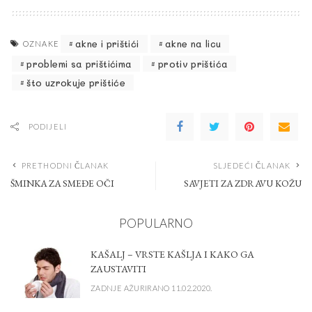
akne i prištići
akne na licu
OZNAKE
problemi sa prištićima
protiv prištića
što uzrokuje prištiće
PODIJELI
PRETHODNI ČLANAK
SLJEDEĆI ČLANAK
ŠMINKA ZA SMEĐE OČI
SAVJETI ZA ZDRAVU KOŽU
POPULARNO
KAŠALJ – VRSTE KAŠLJA I KAKO GA
ZAUSTAVITI
ZADNJE AŽURIRANO 11.02.2020.