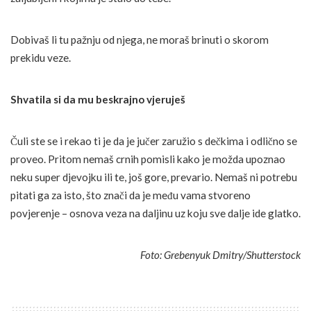
Dobivaš li tu pažnju od njega, ne moraš brinuti o skorom
prekidu veze.
Shvatila si da mu beskrajno vjeruješ
Čuli ste se i rekao ti je da je jučer zaružio s dečkima i odlično se
proveo. Pritom nemaš crnih pomisli kako je možda upoznao
neku super djevojku ili te, još gore, prevario. Nemaš ni potrebu
pitati ga za isto, što znači da je među vama stvoreno
povjerenje – osnova veza na daljinu uz koju sve dalje ide glatko.
Foto: Grebenyuk Dmitry/Shutterstock