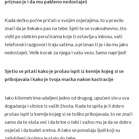
priznao je i da mu pakleno nedostaješ
Kada dečko počne pričati o svojim osjećajima, to u pravilu
znači da je itekako pao na tebe. Sjeti te se svakodnevno, što
vidiš po slatkim poručicama koje ti ostavlja u inboxu, vaši
telefonski razgovori traju satima, a priznao ti je i da mu jako
nedostaješ. Velik korak za njega i vašu vezu. Samo naprijed!
Sjetio se pitati kako je prošao ispit iz kemije kojeg si se
pribojavala i kako je tvoja mačka nakon kastracije
Iako kilometrima udaljeni jedno od drugog, upućeni ste u sva
događanja i sitnice iz vaših života. Kada te upita je li dobro
prošao ispit iz kemije kojeg si se toliko pribojavala, to ne znači
samo da te sluša već i da brine o tebi i važno mu je da se dobro
osjećaš i da budeš sretna. A tako se ponašaju ljudi koji su
zaljubljeni i kojima je stalo do tebe.