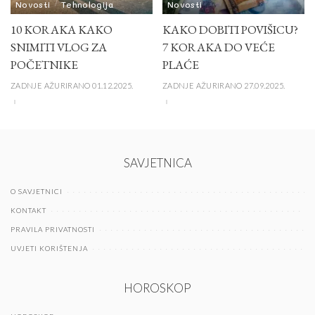
Novosti
Tehnologija
Novosti
10 KORAKA KAKO
KAKO DOBITI POVIŠICU?
SNIMITI VLOG ZA
7 KORAKA DO VEĆE
POČETNIKE
PLAĆE
ZADNJE AŽURIRANO 01.12.2025.
ZADNJE AŽURIRANO 27.09.2025.
SAVJETNICA
O SAVJETNICI
KONTAKT
PRAVILA PRIVATNOSTI
UVJETI KORIŠTENJA
HOROSKOP