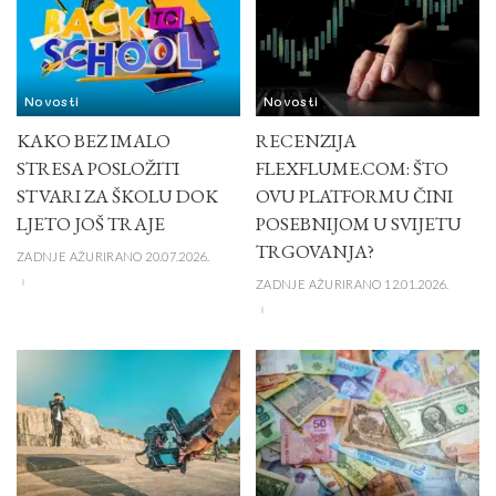
Novosti
Novosti
KAKO BEZ IMALO
RECENZIJA
STRESA POSLOŽITI
FLEXFLUME.COM: ŠTO
STVARI ZA ŠKOLU DOK
OVU PLATFORMU ČINI
LJETO JOŠ TRAJE
POSEBNIJOM U SVIJETU
TRGOVANJA?
ZADNJE AŽURIRANO 20.07.2026.
ZADNJE AŽURIRANO 12.01.2026.