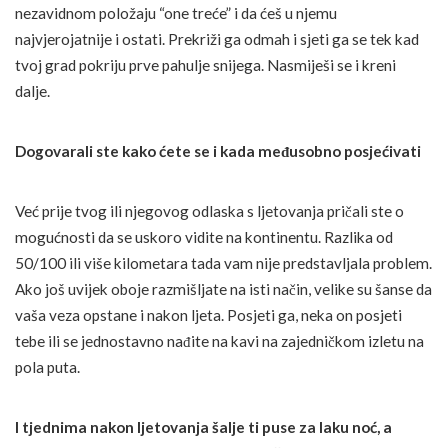
nezavidnom položaju “one treće” i da ćeš u njemu
najvjerojatnije i ostati. Prekriži ga odmah i sjeti ga se tek kad
tvoj grad pokriju prve pahulje snijega. Nasmiješi se i kreni
dalje.
Dogovarali ste kako ćete se i kada međusobno posjećivati
Već prije tvog ili njegovog odlaska s ljetovanja pričali ste o
mogućnosti da se uskoro vidite na kontinentu. Razlika od
50/100 ili više kilometara tada vam nije predstavljala problem.
Ako još uvijek oboje razmišljate na isti način, velike su šanse da
vaša veza opstane i nakon ljeta. Posjeti ga, neka on posjeti
tebe ili se jednostavno nađite na kavi na zajedničkom izletu na
pola puta.
I tjednima nakon ljetovanja šalje ti puse za laku noć, a