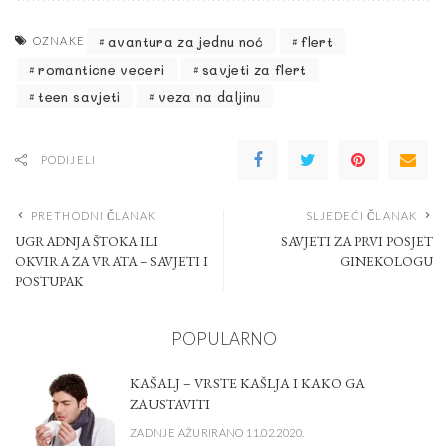
avantura za jednu noć
flert
OZNAKE
romanticne veceri
savjeti za flert
teen savjeti
veza na daljinu
PODIJELI
PRETHODNI ČLANAK
SLJEDEĆI ČLANAK
UGRADNJA ŠTOKA ILI
SAVJETI ZA PRVI POSJET
OKVIRA ZA VRATA – SAVJETI I
GINEKOLOGU
POSTUPAK
POPULARNO
KAŠALJ – VRSTE KAŠLJA I KAKO GA
ZAUSTAVITI
ZADNJE AŽURIRANO 11.02.2020.