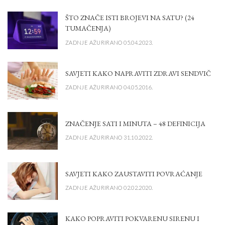
ŠTO ZNAČE ISTI BROJEVI NA SATU? (24
TUMAČENJA)
ZADNJE AŽURIRANO 05.04.2023.
SAVJETI KAKO NAPRAVITI ZDRAVI SENDVIČ
ZADNJE AŽURIRANO 04.05.2016.
ZNAČENJE SATI I MINUTA – 48 DEFINICIJA
ZADNJE AŽURIRANO 31.10.2022.
SAVJETI KAKO ZAUSTAVITI POVRAĆANJE
ZADNJE AŽURIRANO 02.02.2020.
KAKO POPRAVITI POKVARENU SIRENU I