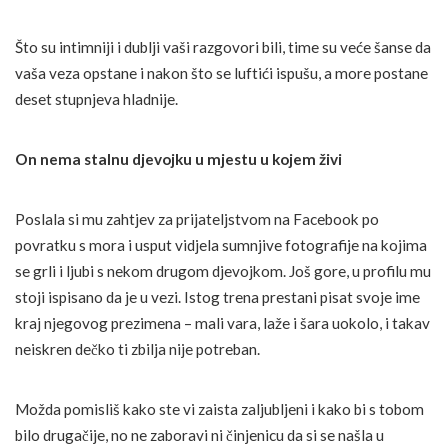
Što su intimniji i dublji vaši razgovori bili, time su veće šanse da
vaša veza opstane i nakon što se luftići ispušu, a more postane
deset stupnjeva hladnije.
On nema stalnu djevojku u mjestu u kojem živi
Poslala si mu zahtjev za prijateljstvom na Facebook po
povratku s mora i usput vidjela sumnjive fotografije na kojima
se grli i ljubi s nekom drugom djevojkom. Još gore, u profilu mu
stoji ispisano da je u vezi. Istog trena prestani pisat svoje ime
kraj njegovog prezimena – mali vara, laže i šara uokolo, i takav
neiskren dečko ti zbilja nije potreban.
Možda pomisliš kako ste vi zaista zaljubljeni i kako bi s tobom
bilo drugačije, no ne zaboravi ni činjenicu da si se našla u