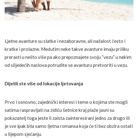
Ljetne avanture su slatke i nezaboravne, ali nažalost često i
kratke i prolazne. Međutim neke takve avanture imaju priliku
prerasti u nešto više pa ako prepoznajete svoju “vezu” u nekim
od slijedećih naslova potrudite se avanturu pretvoriti u vezu.
Dijelili ste više od lokacije ljetovanja
Prvo i osnovno, zajednički interesi i teme o kojima ste mogli
satima raspravljati na zidiću šetnice kraj plaže jasni su
pokazatelj toga jeste li zaista zainteresirani jedno za drugo ili
je sve ipak bila samo ljetna romansa koja će ti bez obzira ostati
u lijepom sjećanju.