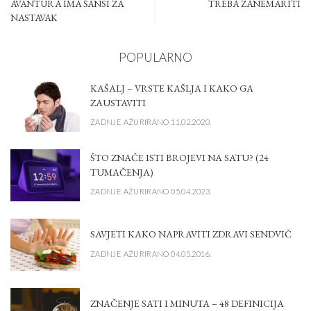
AVANTURA IMA ŠANSI ZA
TREBA ZANEMARITI
NASTAVAK
POPULARNO
KAŠALJ – VRSTE KAŠLJA I KAKO GA
ZAUSTAVITI
ZADNJE AŽURIRANO 11.02.2020.
ŠTO ZNAČE ISTI BROJEVI NA SATU? (24
TUMAČENJA)
ZADNJE AŽURIRANO 05.04.2023.
SAVJETI KAKO NAPRAVITI ZDRAVI SENDVIČ
ZADNJE AŽURIRANO 04.05.2016.
ZNAČENJE SATI I MINUTA – 48 DEFINICIJA