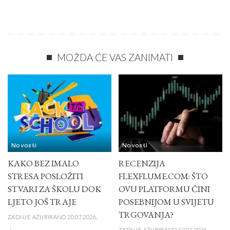
MOŽDA ĆE VAS ZANIMATI
Novosti
Novosti
KAKO BEZ IMALO
RECENZIJA
STRESA POSLOŽITI
FLEXFLUME.COM: ŠTO
STVARI ZA ŠKOLU DOK
OVU PLATFORMU ČINI
LJETO JOŠ TRAJE
POSEBNIJOM U SVIJETU
TRGOVANJA?
ZADNJE AŽURIRANO 20.07.2026.
ZADNJE AŽURIRANO 12.01.2026.