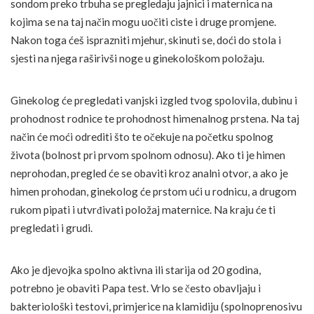
sondom preko trbuha se pregledaju jajnici i maternica na
kojima se na taj način mogu uočiti ciste i druge promjene.
Nakon toga ćeš isprazniti mjehur, skinuti se, doći do stola i
sjesti na njega raširivši noge u ginekološkom položaju.
Ginekolog će pregledati vanjski izgled tvog spolovila, dubinu i
prohodnost rodnice te prohodnost himenalnog prstena. Na taj
način će moći odrediti što te očekuje na početku spolnog
života (bolnost pri prvom spolnom odnosu). Ako ti je himen
neprohodan, pregled će se obaviti kroz analni otvor, a ako je
himen prohodan, ginekolog će prstom ući u rodnicu, a drugom
rukom pipati i utvrđivati položaj maternice. Na kraju će ti
pregledati i grudi.
Ako je djevojka spolno aktivna ili starija od 20 godina,
potrebno je obaviti Papa test. Vrlo se često obavljaju i
bakteriološki testovi, primjerice na klamidiju (spolnoprenosivu