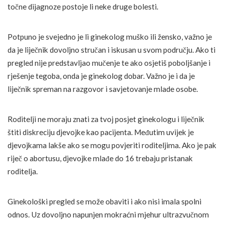
točne dijagnoze postoje li neke druge bolesti.
Potpuno je svejedno je li ginekolog muško ili žensko, važno je
da je liječnik dovoljno stručan i iskusan u svom području. Ako ti
pregled nije predstavljao mučenje te ako osjetiš poboljšanje i
rješenje tegoba, onda je ginekolog dobar. Važno je i da je
liječnik spreman na razgovor i savjetovanje mlade osobe.
Roditelji ne moraju znati za tvoj posjet ginekologu i liječnik
štiti diskreciju djevojke kao pacijenta. Međutim uvijek je
djevojkama lakše ako se mogu povjeriti roditeljima. Ako je pak
riječ o abortusu, djevojke mlađe do 16 trebaju pristanak
roditelja.
Ginekološki pregled se može obaviti i ako nisi imala spolni
odnos. Uz dovoljno napunjen mokraćni mjehur ultrazvučnom