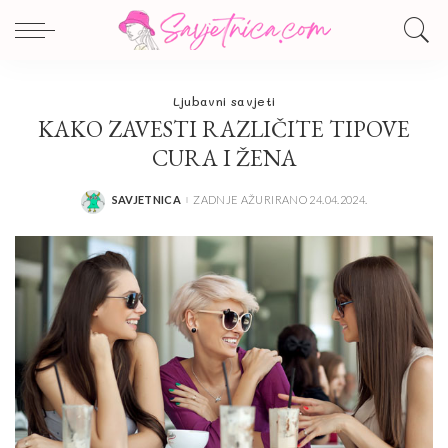
Ljubavni savjeti
KAKO ZAVESTI RAZLIČITE TIPOVE
CURA I ŽENA
SAVJETNICA
ZADNJE AŽURIRANO 24.04.2024.
POSTED
BY