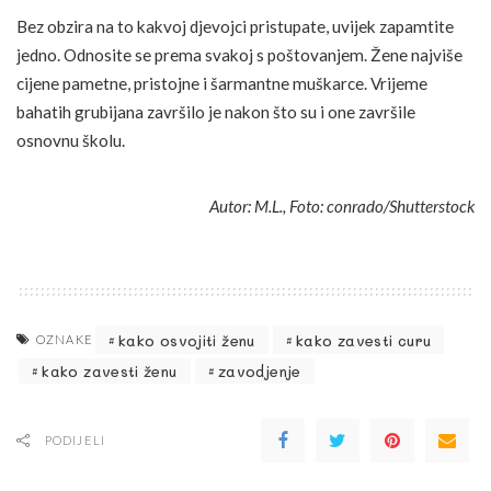
Bez obzira na to kakvoj djevojci pristupate, uvijek zapamtite
jedno. Odnosite se prema svakoj s poštovanjem. Žene najviše
cijene pametne, pristojne i šarmantne muškarce. Vrijeme
bahatih grubijana završilo je nakon što su i one završile
osnovnu školu.
Autor: M.L., Foto: conrado/Shutterstock
kako osvojiti ženu
kako zavesti curu
OZNAKE
kako zavesti ženu
zavodjenje
PODIJELI