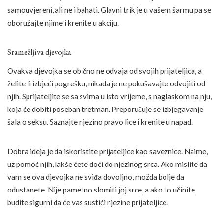
samouvjereni, ali ne i bahati. Glavni trik je u vašem šarmu pa se
oboružajte njime i krenite u akciju.
Sramežljiva djevojka
Ovakva djevojka se obično ne odvaja od svojih prijateljica, a
želite li izbjeći pogrešku, nikada je ne pokušavajte odvojiti od
njih. Sprijateljite se sa svima u isto vrijeme, s naglaskom na nju,
koja će dobiti poseban tretman. Preporučuje se izbjegavanje
šala o seksu. Saznajte njezino pravo lice i krenite u napad.
Dobra ideja je da iskoristite prijateljice kao saveznice. Naime,
uz pomoć njih, lakše ćete doći do njezinog srca. Ako mislite da
vam se ova djevojka ne sviđa dovoljno, možda bolje da
odustanete. Nije pametno slomiti joj srce, a ako to učinite,
budite sigurni da će vas sustići njezine prijateljice.