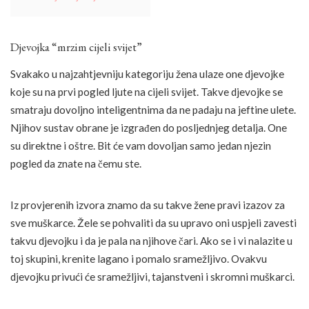
Djevojka “mrzim cijeli svijet”
Svakako u najzahtjevniju kategoriju žena ulaze one djevojke
koje su na prvi pogled ljute na cijeli svijet. Takve djevojke se
smatraju dovoljno inteligentnima da ne padaju na jeftine ulete.
Njihov sustav obrane je izgrađen do posljednjeg detalja. One
su direktne i oštre. Bit će vam dovoljan samo jedan njezin
pogled da znate na čemu ste.
Iz provjerenih izvora znamo da su takve žene pravi izazov za
sve muškarce. Žele se pohvaliti da su upravo oni uspjeli zavesti
takvu djevojku i da je pala na njihove čari. Ako se i vi nalazite u
toj skupini, krenite lagano i pomalo sramežljivo. Ovakvu
djevojku privući će sramežljivi, tajanstveni i skromni muškarci.