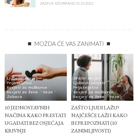
ZADNJE AŽURIRANO 31.10.2022.
MOŽDA ĆE VAS ZANIMATI
Ljubavni savjeti
Bračni savjeti
Prijateljstvo
Ljubavni savjeti
Savjeti za muškarce
Prijateljstvo
Savjeti za žene
Veze
Savjeti za muškarce
Zabava
Savjeti za žene
Veze
10 JEDNOSTAVNIH
ZAŠTO LJUDI LAŽU?
NAČINA KAKO PRESTATI
NAJČEŠĆE LAŽI I KAKO
UGAĐATI BEZ OSJEĆAJA
IH PREPOZNATI (10
KRIVNJE
ZANIMLJIVOSTI)