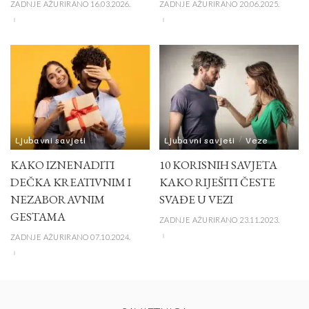
ZADNJE AŽURIRANO 16.03.2026.
ZADNJE AŽURIRANO 20.06.2025.
Ljubavni savjeti
Ljubavni savjeti
Veze
KAKO IZNENADITI
10 KORISNIH SAVJETA
DEČKA KREATIVNIM I
KAKO RIJEŠITI ČESTE
NEZABORAVNIM
SVAĐE U VEZI
GESTAMA
ZADNJE AŽURIRANO 23.11.2023.
ZADNJE AŽURIRANO 07.10.2024.