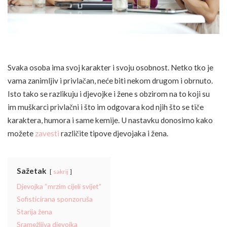
Svaka osoba ima svoj karakter i svoju osobnost. Netko tko je
vama zanimljiv i privlačan, neće biti nekom drugom i obrnuto.
Isto tako se razlikuju i djevojke i žene s obzirom na to koji su
im muškarci privlačni i što im odgovara kod njih što se tiče
karaktera, humora i same kemije. U nastavku donosimo kako
možete
zavesti
različite tipove djevojaka i žena.
Sažetak
sakrij
Djevojka “mrzim cijeli svijet”
Sofisticirana sponzoruša
Starija žena
Sramežljiva djevojka