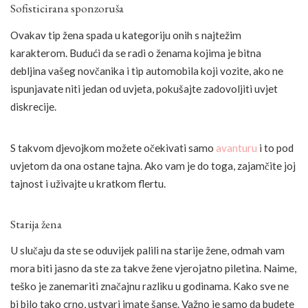
Sofisticirana sponzoruša
Ovakav tip žena spada u kategoriju onih s najtežim
karakterom. Budući da se radi o ženama kojima je bitna
debljina vašeg novčanika i tip automobila koji vozite, ako ne
ispunjavate niti jedan od uvjeta, pokušajte zadovoljiti uvjet
diskrecije.
S takvom djevojkom možete očekivati samo
avanturu
i to pod
uvjetom da ona ostane tajna. Ako vam je do toga, zajamčite joj
tajnost i uživajte u kratkom flertu.
Starija žena
U slučaju da ste se oduvijek palili na starije žene, odmah vam
mora biti jasno da ste za takve žene vjerojatno piletina. Naime,
teško je zanemariti značajnu razliku u godinama. Kako sve ne
bi bilo tako crno, ustvari imate šanse. Važno je samo da budete