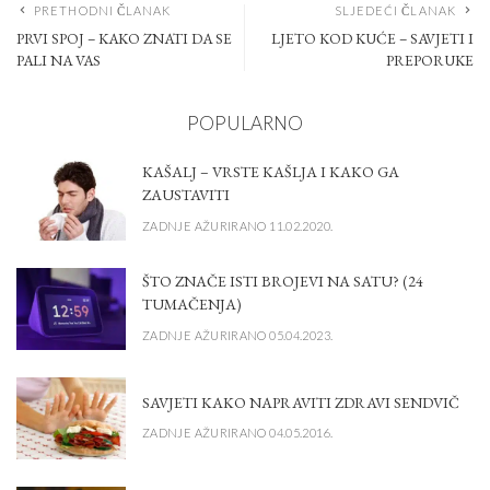
PRETHODNI ČLANAK
SLJEDEĆI ČLANAK
PRVI SPOJ – KAKO ZNATI DA SE
LJETO KOD KUĆE – SAVJETI I
PALI NA VAS
PREPORUKE
POPULARNO
KAŠALJ – VRSTE KAŠLJA I KAKO GA
ZAUSTAVITI
ZADNJE AŽURIRANO 11.02.2020.
ŠTO ZNAČE ISTI BROJEVI NA SATU? (24
TUMAČENJA)
ZADNJE AŽURIRANO 05.04.2023.
SAVJETI KAKO NAPRAVITI ZDRAVI SENDVIČ
ZADNJE AŽURIRANO 04.05.2016.