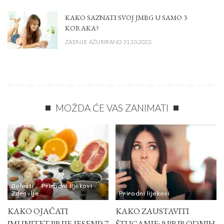
KAKO SAZNATI SVOJ JMBG U SAMO 3
KORAKA?
ZADNJE AŽURIRANO 31.10.2022.
MOŽDA ĆE VAS ZANIMATI
Bolesti
Prirodni lijekovi
Zdravlje
Prirodni lijekovi
KAKO OJAČATI
KAKO ZAUSTAVITI
IMUNITET PRIJE JESENI? 7
ŠTUCANJE: 9 PRIRODNIH