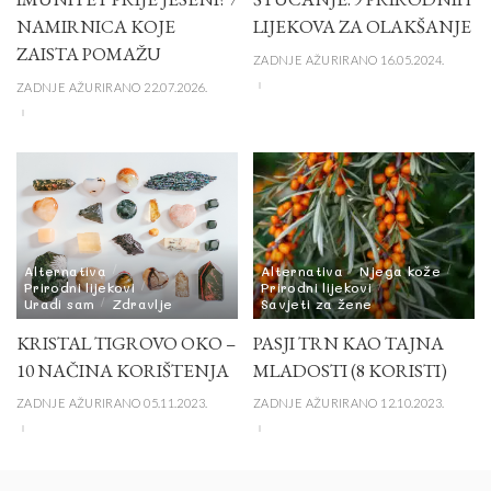
NAMIRNICA KOJE
LIJEKOVA ZA OLAKŠANJE
ZAISTA POMAŽU
ZADNJE AŽURIRANO 16.05.2024.
ZADNJE AŽURIRANO 22.07.2026.
Alternativa
Alternativa
Njega kože
Prirodni lijekovi
Prirodni lijekovi
Uradi sam
Zdravlje
Savjeti za žene
KRISTAL TIGROVO OKO –
PASJI TRN KAO TAJNA
10 NAČINA KORIŠTENJA
MLADOSTI (8 KORISTI)
ZADNJE AŽURIRANO 05.11.2023.
ZADNJE AŽURIRANO 12.10.2023.