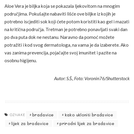
Aloe Vera je biljka koja se pokazala ljekovitom na mnogim
područjima. Pokušajte nabaviti lišće ove biljke iz kojih je
potrebno iscjediti sok koji ćete potom koristiti kao gel i mazati
na kritična područja. Tretman je potrebno ponavljati svaki dan
po dva puta dok ne nestanu. Naravno da pomoć možete
potražiti i kod svog dermatologa, na vama je da izaberete. Ako
vas zanima prevencija, pojačajte svoj imunitet i pazite na
osobnu higijenu.
Autor: S.Š., Foto: Voronin76/Shutterstock
bradavice
kako ukloniti bradavice
OZNAKE
lijek za bradavice
prirodni lijek za bradavice