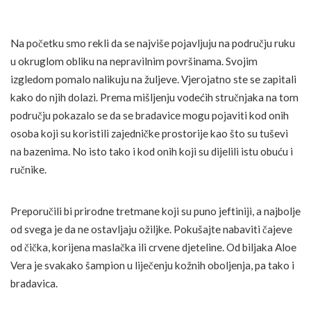
Na početku smo rekli da se najviše pojavljuju na području ruku
u okruglom obliku na nepravilnim površinama. Svojim
izgledom pomalo nalikuju na žuljeve. Vjerojatno ste se zapitali
kako do njih dolazi. Prema mišljenju vodećih stručnjaka na tom
području pokazalo se da se bradavice mogu pojaviti kod onih
osoba koji su koristili zajedničke prostorije kao što su tuševi
na bazenima. No isto tako i kod onih koji su dijelili istu obuću i
ručnike.
Preporučili bi prirodne tretmane koji su puno jeftiniji, a najbolje
od svega je da ne ostavljaju ožiljke. Pokušajte nabaviti čajeve
od čička, korijena maslačka ili crvene djeteline. Od biljaka Aloe
Vera je svakako šampion u liječenju kožnih oboljenja, pa tako i
bradavica.