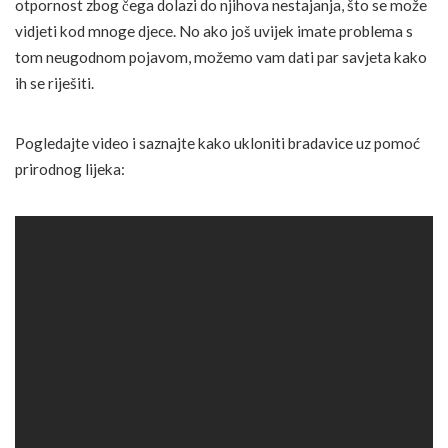
otpornost zbog čega dolazi do njihova nestajanja, što se može
vidjeti kod mnoge djece. No ako još uvijek imate problema s
tom neugodnom pojavom, možemo vam dati par savjeta kako
ih se riješiti.
Pogledajte video i saznajte kako ukloniti bradavice uz pomoć
prirodnog lijeka: