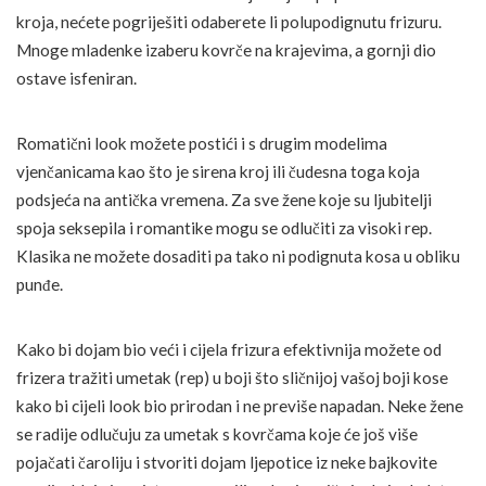
kroja, nećete pogriješiti odaberete li polupodignutu frizuru.
Mnoge mladenke izaberu kovrče na krajevima, a gornji dio
ostave isfeniran.
Romatični look možete postići i s drugim modelima
vjenčanicama kao što je sirena kroj ili čudesna toga koja
podsjeća na antička vremena. Za sve žene koje su ljubitelji
spoja seksepila i romantike mogu se odlučiti za visoki rep.
Klasika ne možete dosaditi pa tako ni podignuta kosa u obliku
punđe.
Kako bi dojam bio veći i cijela frizura efektivnija možete od
frizera tražiti umetak (rep) u boji što sličnijoj vašoj boji kose
kako bi cijeli look bio prirodan i ne previše napadan. Neke žene
se radije odlučuju za umetak s kovrčama koje će još više
pojačati čaroliju i stvoriti dojam ljepotice iz neke bajkovite