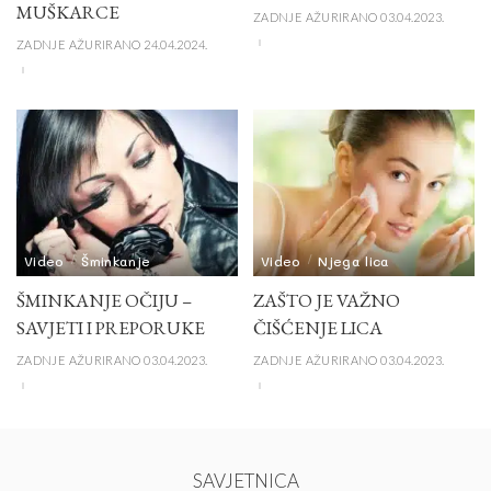
MUŠKARCE
ZADNJE AŽURIRANO 03.04.2023.
ZADNJE AŽURIRANO 24.04.2024.
Video
Šminkanje
Video
Njega lica
ŠMINKANJE OČIJU –
ZAŠTO JE VAŽNO
SAVJETI I PREPORUKE
ČIŠĆENJE LICA
ZADNJE AŽURIRANO 03.04.2023.
ZADNJE AŽURIRANO 03.04.2023.
SAVJETNICA