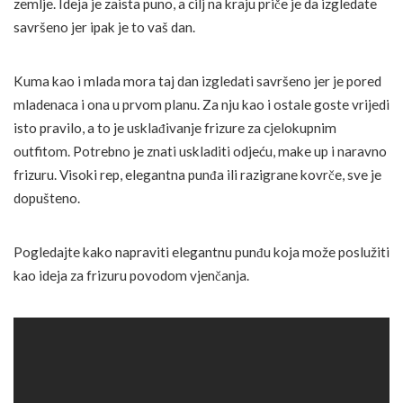
zemlje. Ideja je zaista puno, a cilj na kraju priče je da izgledate
savršeno jer ipak je to vaš dan.
Kuma kao i mlada mora taj dan izgledati savršeno jer je pored
mladenaca i ona u prvom planu. Za nju kao i ostale goste vrijedi
isto pravilo, a to je usklađivanje frizure za cjelokupnim
outfitom. Potrebno je znati uskladiti odjeću, make up i naravno
frizuru. Visoki rep, elegantna punđa ili razigrane kovrče, sve je
dopušteno.
Pogledajte kako napraviti elegantnu punđu koja može poslužiti
kao ideja za frizuru povodom vjenčanja.