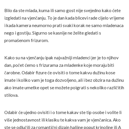
Bilo da ste mlada, kuma ili samo gost nije svejedno kako ćete
izgledati na vjenčanju. To je dan kada blicevi rade cijelo vrijeme
i kada kamera neumorno prati svaki korak ne samo mladenaca
nego i gostiju. Sigurno se kasnije ne želite gledati s
promašenom frizurom.
Kako su na vjenčanju ipak najvažniji mladenci jer je to njihov
dan, počet ćemo s frizurama za mladenke koje moraju biti
čarobne. Odabir fizure će ovisiti o tome kakvu dužinu kose
imate i koliko vam je toga dozvoljeno, ali i bez obzira na dužinu
ako imate umetke opet se možete poigrati s nekoliko različitih
stilova.
Odabir će ujedno ovisiti i o tome kakav ste tip osobe i volite li
više jednostavnost ili klasiku te kakva vam je vjenčanica. Ako
ste se odlučili za romantični dizajn haljine poput krinoline ili A