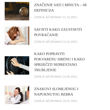
ZNAČENJE SATI I MINUTA – 48
DEFINICIJA
ZADNJE AŽURIRANO 31.10.2022.
SAVJETI KAKO ZAUSTAVITI
POVRAĆANJE
ZADNJE AŽURIRANO 02.02.2020.
KAKO POPRAVITI
POKVARENU SIRENU I KAKO
SPRIJEČITI NEPRESTANO
TRUBLJENJE
ZADNJE AŽURIRANO 26.04.2016.
ZNAKOVI SLOMLJENOG I
NAPUKNUTOG REBRA
ZADNJE AŽURIRANO 18.01.2024.