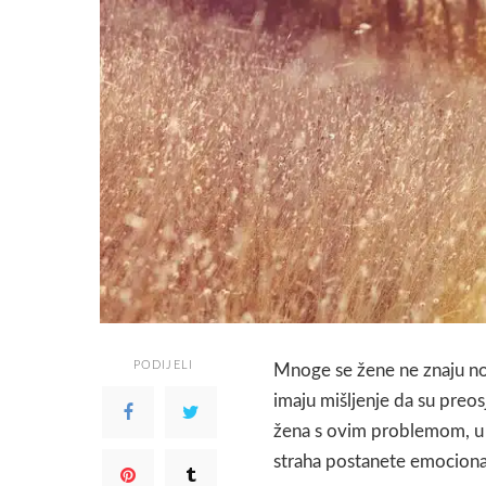
PODIJELI
Mnoge se žene ne znaju nos
imaju mišljenje da su preosj
žena s ovim problemom, u
straha postanete emociona