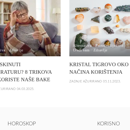
Alternativa
Prirodni lijekovi
tiva
Zdravlje
Uradi sam
Zdravlje
SKINUTI
KRISTAL TIGROVO OKO 
RATURU? 8 TRIKOVA
NAČINA KORIŠTENJA
KORISTE NAŠE BAKE
ZADNJE AŽURIRANO 05.11.2023.
URIRANO 04.03.2025.
HOROSKOP
KORISNO