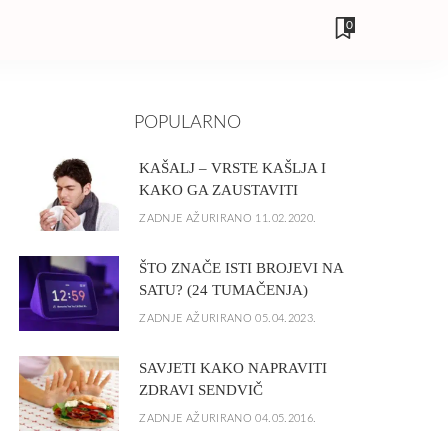
0
POPULARNO
KAŠALJ – VRSTE KAŠLJA I
KAKO GA ZAUSTAVITI
ZADNJE AŽURIRANO 11.02.2020.
ŠTO ZNAČE ISTI BROJEVI NA
SATU? (24 TUMAČENJA)
ZADNJE AŽURIRANO 05.04.2023.
SAVJETI KAKO NAPRAVITI
ZDRAVI SENDVIČ
ZADNJE AŽURIRANO 04.05.2016.