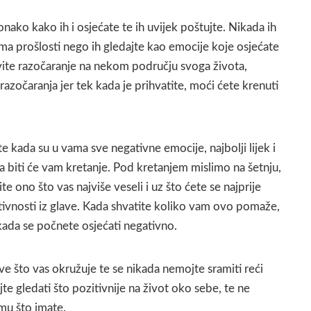
nako kako ih i osjećate te ih uvijek poštujte. Nikada ih
ma prošlosti nego ih gledajte kao emocije koje osjećate
vite razočaranje na nekom području svoga života,
razočaranja jer tek kada je prihvatite, moći ćete krenuti
e kada su u vama sve negativne emocije, najbolji lijek i
 biti će vam kretanje. Pod kretanjem mislimo na šetnju,
ite ono što vas najviše veseli i uz što ćete se najprije
ativnosti iz glave. Kada shvatite koliko vam ovo pomaže,
 kada se počnete osjećati negativno.
ve što vas okružuje te se nikada nemojte sramiti reći
jte gledati što pozitivnije na život oko sebe, te ne
emu što imate.