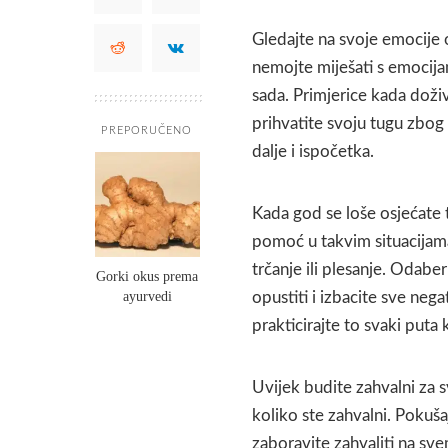
Gledajte na svoje emocije o
nemojte miješati s emocija
sada. Primjerice kada doži
prihvatite svoju tugu zbog 
PREPORUČENO
dalje i ispočetka.
Kada god se loše osjećate t
pomoć u takvim situacijama
trčanje ili plesanje. Odaber
Gorki okus prema
ayurvedi
opustiti i izbacite sve neg
prakticirajte to svaki puta
Uvijek budite zahvalni za s
koliko ste zahvalni. Pokuša
zaboravite zahvaliti na sv