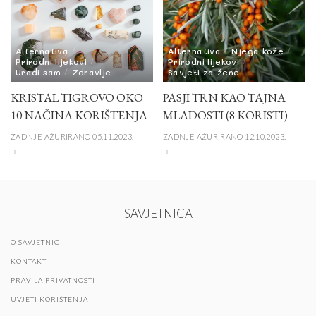
Alternativa
Alternativa
Njega kože
Prirodni lijekovi
Prirodni lijekovi
Uradi sam
Zdravlje
Savjeti za žene
KRISTAL TIGROVO OKO –
PASJI TRN KAO TAJNA
10 NAČINA KORIŠTENJA
MLADOSTI (8 KORISTI)
ZADNJE AŽURIRANO 05.11.2023.
ZADNJE AŽURIRANO 12.10.2023.
SAVJETNICA
O SAVJETNICI
KONTAKT
PRAVILA PRIVATNOSTI
UVJETI KORIŠTENJA