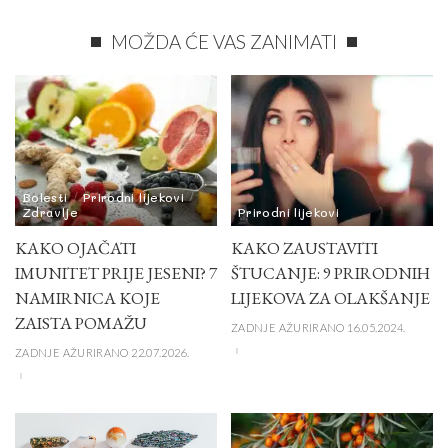
MOŽDA ĆE VAS ZANIMATI
Bolesti
Prirodni lijekovi
Zdravlje
Prirodni lijekovi
KAKO OJAČATI
KAKO ZAUSTAVITI
IMUNITET PRIJE JESENI? 7
ŠTUCANJE: 9 PRIRODNIH
NAMIRNICA KOJE
LIJEKOVA ZA OLAKŠANJE
ZAISTA POMAŽU
ZADNJE AŽURIRANO 16.05.2024.
ZADNJE AŽURIRANO 22.07.2026.