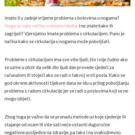
Imate li u zadnje vrijeme problema s bolovima u nogama?
Noge su vam većinu vremena hladne
i ne znate kako ih
zagrijati? Vjerojatno imate problema s cirkulacijom. Puno je
načina kako se cirkulacija u nogama može poboljšati.
Probleme s cirkulacijom ima sve više ljudi, što i nije čudno ako
se uzme u obzir da velik dio ljudi dan provede sjedeći za
računalom ili stojeći ako se radi o takvoj vrsti posla. Kako se
god okrene aktivnosti tijekom dana ne idu u prilog poboljšanju
problema s radom cirkulacije jer se radi o poslovima koji se ne
mogu izbjeći.
Zbog toga je važno da se pronađu metode uz koje sjedenje ili
stajanje od osam ili više sati neće ostaviti dugoročne
negativne posljedice na zdravlje, pa tako i na svakodnevno