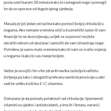
posla uzeti barem 30 minuta kako bi rastegnuli noge i pomogli
im da se oporave od dugotrajnog sjedenja.
Masaža je još jedan od načina kako pomoći boljoj cirkulaciji u
nogama. Ako nemate vremena otići u kozmetički salon ili vam
financije to ne dozvoljavaju, uvijek se za pomoć možete
obratiti nekom od ukućana i zamoliti da vam izmasiraju noge.
Potrebno je samo malo vremena kako bi vam se vratio osjećaj
u nogama i kako bi vas manje boljele.
Važno je usvojiti čim više zdravih navika za bolju kvalitetu
življenja pa tako i obogatiti prehranu namirnicama koje u sebi
sadrže veliku količinu E i C vitamina.
Dokazano je da pomažu potaknuti rad cirkulacije. Spomenuti
vitamini su ujedno i antioksidanti, a ima ih i limunu, naranči,