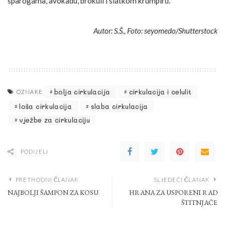
šparogama, avokadu, brokuli i slatkom krumpiru.
Autor: S.Š., Foto: seyomedo
/Shutterstock
bolja cirkulacija
cirkulacija i celulit
OZNAKE
loša cirkulacija
slaba cirkulacija
vježbe za cirkulaciju
PODIJELI
PRETHODNI ČLANAK
SLJEDEĆI ČLANAK
NAJBOLJI ŠAMPON ZA KOSU
HRANA ZA USPORENI RAD
ŠTITNJAČE