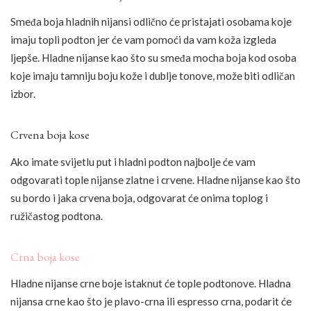
Smeđa boja hladnih nijansi odlično će pristajati osobama koje
imaju topli podton jer će vam pomoći da vam koža izgleda
ljepše. Hladne nijanse kao što su smeđa mocha boja kod osoba
koje imaju tamniju boju kože i dublje tonove, može biti odličan
izbor.
Crvena boja kose
Ako imate svijetlu put i hladni podton najbolje će vam
odgovarati tople nijanse zlatne i crvene. Hladne nijanse kao što
su bordo i jaka crvena boja, odgovarat će onima toplog i
ružičastog podtona.
Crna boja kose
Hladne nijanse crne boje istaknut će tople podtonove. Hladna
nijansa crne kao što je plavo-crna ili espresso crna, podarit će