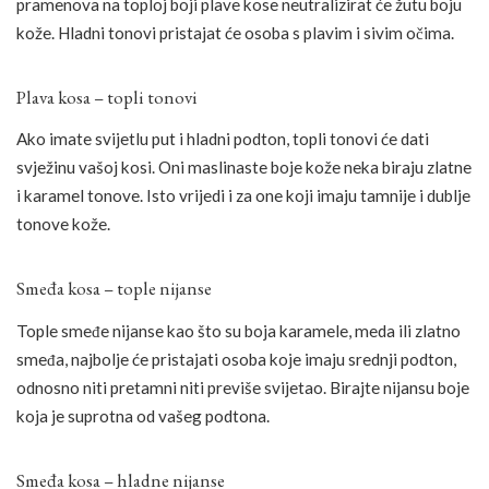
pramenova na toploj boji plave kose neutralizirat će žutu boju
kože. Hladni tonovi pristajat će osoba s plavim i sivim očima.
Plava kosa – topli tonovi
Ako imate svijetlu put i hladni podton, topli tonovi će dati
svježinu vašoj kosi. Oni maslinaste boje kože neka biraju zlatne
i karamel tonove. Isto vrijedi i za one koji imaju tamnije i dublje
tonove kože.
Smeđa kosa – tople nijanse
Tople smeđe nijanse kao što su boja karamele, meda ili zlatno
smeđa, najbolje će pristajati osoba koje imaju srednji podton,
odnosno niti pretamni niti previše svijetao. Birajte nijansu boje
koja je suprotna od vašeg podtona.
Smeđa kosa – hladne nijanse