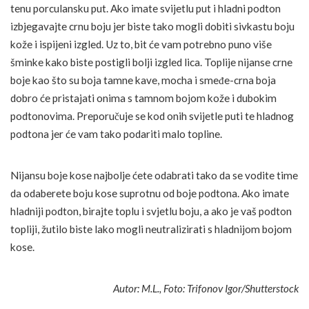
tenu porculansku put. Ako imate svijetlu put i hladni podton
izbjegavajte crnu boju jer biste tako mogli dobiti sivkastu boju
kože i ispijeni izgled. Uz to, bit će vam potrebno puno više
šminke kako biste postigli bolji izgled lica. Toplije nijanse crne
boje kao što su boja tamne kave, mocha i smeđe-crna boja
dobro će pristajati onima s tamnom bojom kože i dubokim
podtonovima. Preporučuje se kod onih svijetle puti te hladnog
podtona jer će vam tako podariti malo topline.
Nijansu boje kose najbolje ćete odabrati tako da se vodite time
da odaberete boju kose suprotnu od boje podtona. Ako imate
hladniji podton, birajte toplu i svjetlu boju, a ako je vaš podton
topliji, žutilo biste lako mogli neutralizirati s hladnijom bojom
kose.
Autor: M.L., Foto: Trifonov Igor/Shutterstock