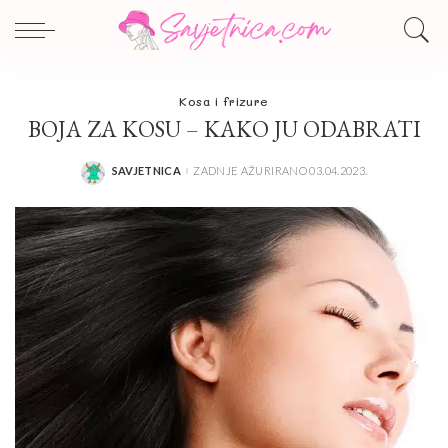
Kosa i frizure
BOJA ZA KOSU – KAKO JU ODABRATI
SAVJETNICA
ZADNJE AŽURIRANO 03.04.2023.
POSTED
BY