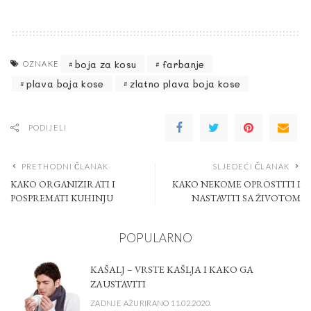
boja za kosu
farbanje
OZNAKE
plava boja kose
zlatno plava boja kose
PODIJELI
PRETHODNI ČLANAK
SLJEDEĆI ČLANAK
KAKO ORGANIZIRATI I
KAKO NEKOME OPROSTITI I
POSPREMATI KUHINJU
NASTAVITI SA ŽIVOTOM
POPULARNO
KAŠALJ – VRSTE KAŠLJA I KAKO GA
ZAUSTAVITI
ZADNJE AŽURIRANO 11.02.2020.