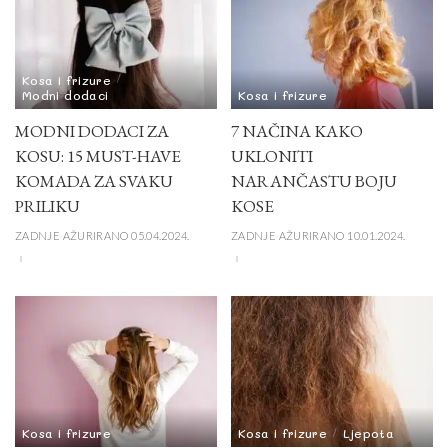
Kosa i frizure
Modni dodaci
Kosa i frizure
MODNI DODACI ZA
7 NAČINA KAKO
KOSU: 15 MUST-HAVE
UKLONITI
KOMADA ZA SVAKU
NARANČASTU BOJU
PRILIKU
KOSE
ZADNJE AŽURIRANO 05.04.2024.
ZADNJE AŽURIRANO 10.01.2024.
Kosa i frizure
Kosa i frizure
Ljepota