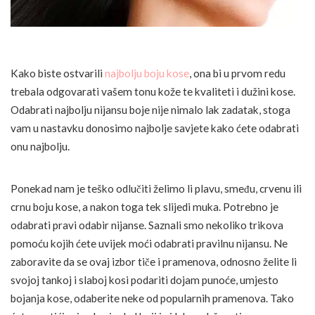
Kako biste ostvarili
najbolju boju kose
, ona bi u prvom redu
trebala odgovarati vašem tonu kože te kvaliteti i dužini kose.
Odabrati najbolju nijansu boje nije nimalo lak zadatak, stoga
vam u nastavku donosimo najbolje savjete kako ćete odabrati
onu najbolju.
Ponekad nam je teško odlučiti želimo li plavu, smeđu, crvenu ili
crnu boju kose, a nakon toga tek slijedi muka. Potrebno je
odabrati pravi odabir nijanse. Saznali smo nekoliko trikova
pomoću kojih ćete uvijek moći odabrati pravilnu nijansu. Ne
zaboravite da se ovaj izbor tiče i pramenova, odnosno želite li
svojoj tankoj i slaboj kosi podariti dojam punoće, umjesto
bojanja kose, odaberite neke od popularnih pramenova. Tako