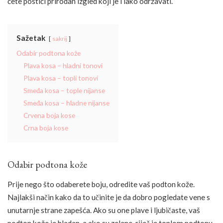
ćete postići prirodan izgled koji je i lako održavati.
Sažetak
sakrij
Odabir podtona kože
Plava kosa – hladni tonovi
Plava kosa – topli tonovi
Smeđa kosa – tople nijanse
Smeđa kosa – hladne nijanse
Crvena boja kose
Crna boja kose
Odabir podtona kože
Prije nego što odaberete boju, odredite vaš podton kože.
Najlakši način kako da to učinite je da dobro pogledate vene s
unutarnje strane zapešća. Ako su one plave i ljubičaste, vaš
podton kože je hladan, a ako su zelene, riječ je toplom podtonu