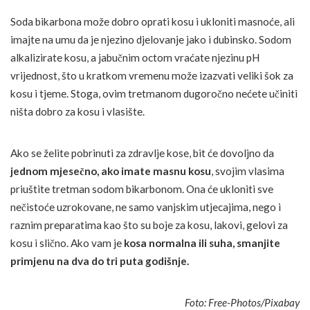
Soda bikarbona može dobro oprati kosu i ukloniti masnoće, ali
imajte na umu da je njezino djelovanje jako i dubinsko. Sodom
alkalizirate kosu, a jabučnim octom vraćate njezinu pH
vrijednost, što u kratkom vremenu može izazvati veliki šok za
kosu i tjeme. Stoga, ovim tretmanom dugoročno nećete učiniti
ništa dobro za kosu i vlasište.
Ako se želite pobrinuti za zdravlje kose, bit će dovoljno da
jednom mjesečno, ako imate masnu kosu
, svojim vlasima
priuštite tretman sodom bikarbonom. Ona će ukloniti sve
nečistoće uzrokovane, ne samo vanjskim utjecajima, nego i
raznim preparatima kao što su boje za kosu, lakovi, gelovi za
kosu i slično. Ako vam je
kosa normalna ili suha, smanjite
primjenu na dva do tri puta godišnje.
Foto: Free-Photos/Pixabay