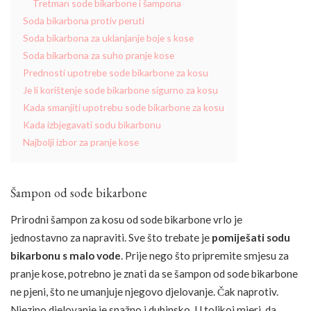
Tretman sode bikarbone i šampona
Soda bikarbona protiv peruti
Soda bikarbona za uklanjanje boje s kose
Soda bikarbona za suho pranje kose
Prednosti upotrebe sode bikarbone za kosu
Je li korištenje sode bikarbone sigurno za kosu
Kada smanjiti upotrebu sode bikarbone za kosu
Kada izbjegavati sodu bikarbonu
Najbolji izbor za pranje kose
Šampon od sode bikarbone
Prirodni šampon za kosu od sode bikarbone vrlo je
jednostavno za napraviti. Sve što trebate je
pomiješati sodu
bikarbonu s malo vode
. Prije nego što pripremite smjesu za
pranje kose, potrebno je znati da se šampon od sode bikarbone
ne pjeni, što ne umanjuje njegovo djelovanje. Čak naprotiv.
Njezino djelovanje je snažno i dubinsko. U tolikoj mjeri, da