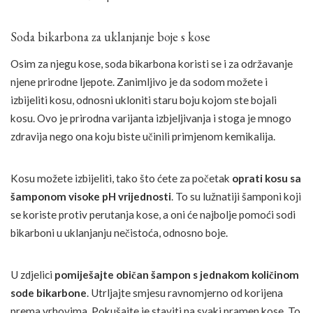
Soda bikarbona za uklanjanje boje s kose
Osim za njegu kose, soda bikarbona koristi se i za održavanje
njene prirodne ljepote. Zanimljivo je da sodom možete i
izbijeliti kosu, odnosni ukloniti staru boju kojom ste bojali
kosu. Ovo je prirodna varijanta izbjeljivanja i stoga je mnogo
zdravija nego ona koju biste učinili primjenom kemikalija.
Kosu možete izbijeliti, tako što ćete za početak
oprati kosu sa
šamponom visoke pH vrijednosti
. To su lužnatiji šamponi koji
se koriste protiv perutanja kose, a oni će najbolje pomoći sodi
bikarboni u uklanjanju nečistoća, odnosno boje.
U zdjelici
pomiješajte običan šampon s jednakom količinom
sode bikarbone
. Utrljajte smjesu ravnomjerno od korijena
prema vrhovima. Pokušajte je staviti na svaki pramen kose. To