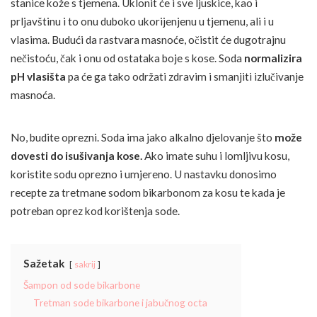
stanice kože s tjemena. Uklonit će i sve ljuskice, kao i
prljavštinu i to onu duboko ukorijenjenu u tjemenu, ali i u
vlasima. Budući da rastvara masnoće, očistit će dugotrajnu
nečistoću, čak i onu od ostataka boje s kose. Soda
normalizira
pH vlasišta
pa će ga tako održati zdravim i smanjiti izlučivanje
masnoća.
No, budite oprezni. Soda ima jako alkalno djelovanje što
može
dovesti do isušivanja kose.
Ako imate suhu i lomljivu kosu,
koristite sodu oprezno i umjereno. U nastavku donosimo
recepte za tretmane sodom bikarbonom za kosu te kada je
potreban oprez kod korištenja sode.
Sažetak
sakrij
Šampon od sode bikarbone
Tretman sode bikarbone i jabučnog octa