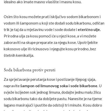
idealno ako imate masno vlasište i masnu kosu.
Osim što kosu možete prati isključivo sodom bikarbonom i
vodom ili šamponom u koji ste dodali sodu bikarbonu, odličan
trik je taj da u mješavinu vode i sode dodate i
eterično ulje.
Prirodna ulja za kosu pomoći će u njezi kose, a vi možete
zaboraviti na skupe preparate za njegu kose. Upotrijebite
kokosovo ulje ili ricinusovo i njegujte kosu prirodno, bez
štetnih kemikalija.
Soda bikarbona protiv peruti
Za sprječavanje perutanja kose i postizanje lijepog sjaja,
napravite
šampon od limunovog soka i sode bikarbone
. U
svježe iscijeđen sok jednog limuna, dodajte jednu malu žlicu
sodu bikarbonu tako da dobijete pastu. Nanesite je na tjeme
lagano masirajući i pustite da odstoji tri minute. Kosu dobro