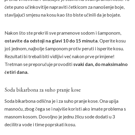
ćete puno učinkovitije napraviti četkicom za nanošenje boje,
stavljajući smjesu na kosu kao što biste učinili da je bojate.
Nakon što ste prekrili sve pramenove sodom i šamponom,
ostavite da odstoji na glavi 10 do 15 minuta
. Operite kosu
još jednom, najbolje šamponom protiv peruti i isperite kosu.
Rezultati bi trebali biti vidljivi već nakon prve primjene!
Tretman se preporučuje provoditi
svaki dan, do maksimalno
četiri dana.
Soda bikarbona za suho pranje kose
Soda bikarbona odlična je i za suho pranje kose. Ona upija
masnoću, zbog čega se i najviše koristi ako imate problema s
masnom kosom. Dovoljno je jednu žlicu sode dodati u 3
decilitra vode i time poprskati kosu.