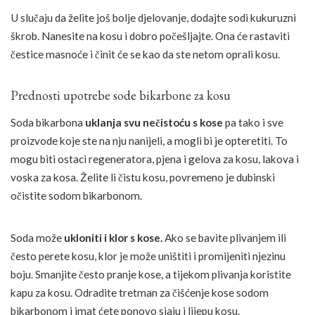
U slučaju da želite još bolje djelovanje, dodajte sodi kukuruzni
škrob. Nanesite na kosu i dobro počešljajte. Ona će rastaviti
čestice masnoće i činit će se kao da ste netom oprali kosu.
Prednosti upotrebe sode bikarbone za kosu
Soda bikarbona
uklanja svu nečistoću s kose
pa tako i sve
proizvode koje ste na nju nanijeli, a mogli bi je opteretiti. To
mogu biti ostaci regeneratora, pjena i gelova za kosu, lakova i
voska za kosa. Želite li čistu kosu, povremeno je dubinski
očistite sodom bikarbonom.
Soda može
ukloniti i klor s kose.
Ako se bavite plivanjem ili
često perete kosu, klor je može uništiti i promijeniti njezinu
boju. Smanjite često pranje kose, a tijekom plivanja koristite
kapu za kosu. Odradite tretman za čišćenje kose sodom
bikarbonom i imat ćete ponovo sjaju i lijepu kosu.