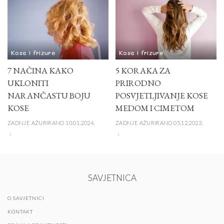
Kosa i frizure
Kosa i frizure
7 NAČINA KAKO
5 KORAKA ZA
UKLONITI
PRIRODNO
NARANČASTU BOJU
POSVJETLJIVANJE KOSE
KOSE
MEDOM I CIMETOM
ZADNJE AŽURIRANO 10.01.2024.
ZADNJE AŽURIRANO 05.12.2023.
SAVJETNICA
O SAVJETNICI
KONTAKT