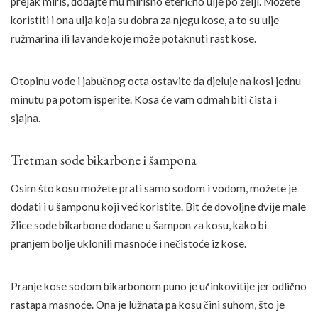
prejak miris, dodajte mu mirisno eterično ulje po želji. Možete
koristiti i ona ulja koja su dobra za njegu kose, a to su ulje
ružmarina ili lavande koje može potaknuti rast kose.
Otopinu vode i jabučnog octa ostavite da djeluje na kosi jednu
minutu pa potom isperite. Kosa će vam odmah biti čista i
sjajna.
Tretman sode bikarbone i šampona
Osim što kosu možete prati samo sodom i vodom, možete je
dodati i u šamponu koji već koristite. Bit će dovoljne dvije male
žlice sode bikarbone dodane u šampon za kosu, kako bi
pranjem bolje uklonili masnoće i nečistoće iz kose.
Pranje kose sodom bikarbonom puno je učinkovitije jer odlično
rastapa masnoće. Ona je lužnata pa kosu čini suhom, što je