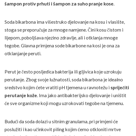
šampon protiv prhuti i šampon za suho pranje kose
.
Soda bikarbona ima višestruko djelovanje na kosu i vlasište,
stoga se preporučuje za mnoge namjene. Čini kosu čistom i
lijepom, poboljšava njezino zdravlje, ali i otklanja mnoge
tegobe. Glavna primjena sode bikarbone na kosi je ona za
otklanjanje peruti.
Perut je često posljedica bakterija ili gljivica koje uzrokuju
perutanje. Zbog svoje lužnatosti, soda bikarbona je idealno
sredstvo kojim ćete vratiti pH tjemena u ravnotežu i
spriječiti
perutanje kože
. Ima jako antibakterijsko djelovanje i uništit
će sve organizme koji mogu uzrokovati tegobe na tjemenu.
Budući da soda dolazi u sitnim granulama, pri primjeni će
poslužiti i kao učinkovit piling kojim ćemo otkloniti mrtve