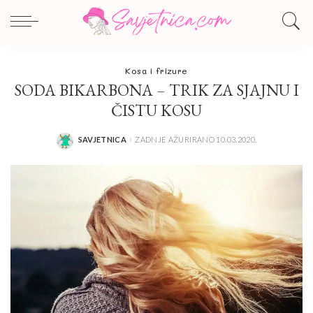
Kosa i frizure
SODA BIKARBONA – TRIK ZA SJAJNU I
ČISTU KOSU
SAVJETNICA
ZADNJE AŽURIRANO 10.03.2020.
POSTED
BY