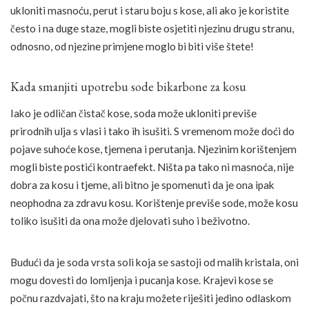
ukloniti masnoću, perut i staru boju s kose, ali ako je koristite
često i na duge staze, mogli biste osjetiti njezinu drugu stranu,
odnosno, od njezine primjene moglo bi biti više štete!
Kada smanjiti upotrebu sode bikarbone za kosu
Iako je odličan čistač kose, soda može ukloniti previše
prirodnih ulja s vlasi i tako ih isušiti. S vremenom može doći do
pojave suhoće kose, tjemena i perutanja. Njezinim korištenjem
mogli biste postići kontraefekt. Ništa pa tako ni masnoća, nije
dobra za kosu i tjeme, ali bitno je spomenuti da je ona ipak
neophodna za zdravu kosu. Korištenje previše sode, može kosu
toliko isušiti da ona može djelovati suho i beživotno.
Budući da je soda vrsta soli koja se sastoji od malih kristala, oni
mogu dovesti do lomljenja i pucanja kose. Krajevi kose se
počnu razdvajati, što na kraju možete riješiti jedino odlaskom