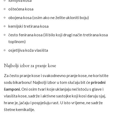
lomljiva kosa
oštećena kosa
obojena kosa (osim ako ne želite ukloniti boju)
kemijski tretirana kosa
često fenirana kosa (ili bilo koji drugi način tretirana kosa
toplinom)
osjetljiva koža vlasišta
Najbolji izbor za pranje kose
Za često pranje kose i svakodnevno pranje kose, ne koristite
sodu bikarbonu! Najbolji izbor u tom slučaju bit će
prirodni
šamponi.
Oni osim tvari koje uklanjaju nečistoću s glave i
vlasišta kose, sadrže i aktivne sastojke koji kosi daruju sjaj,
hrane je, jačaju i pospješuju rast. U isto vrijeme, ne sadrže
štetne kemikalije.