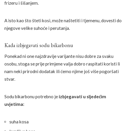
frizeru i šišanjem.
A isto kao što šteti kosi, može naštetiti i tjemenu, dovesti do
njegove velike suhoće i perutanja.
Kada izbjegavati sodu bikarbonu
Ponekad ni one najzdravije varijante nisu dobre za svaku
osobu, stoga se prije primjene valja dobro raspitati koristi li
nam neki prirodni dodatak ili ćemo njime još više pogoršati
stvar.
Sodu bikarbonu potrebno je
izbjegavati u sljedećim
uvjetima:
suha kosa