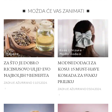
MOŽDA ĆE VAS ZANIMATI
Kosa i frizure
Ljepota
Modni dodaci
ZA ŠTO JE DOBRO
MODNI DODACI ZA
RICINUSOVO ULJE? EVO
KOSU: 15 MUST-HAVE
NAJBOLJIH 9 BENEFITA
KOMADA ZA SVAKU
PRILIKU
ZADNJE AŽURIRANO 11.05.2024.
ZADNJE AŽURIRANO 05.04.2024.