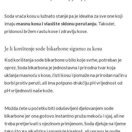
Soda vraća kosu u lužnato stanje pa je idealna za sve one koji
imaju
masnu kosu i vlasište sklonu perutanju.
Također,
pridonosi bržem rastu kose i zdravlju kose.
Je li korištenje sode bikarbone sigurno za kosu
Kod korištenja sode bikarbone u bilo koje svrhe, potreban je
oprez. Soda bikarbona je jednostavna i prirodna tvar koja
uklanja masnoću s kose, čisti kosu i pomaže na prirodan način u
borbi protiv peruti, ali ima potpuno drukčiju pH vrijednost od
pH vrijednosti naše kože.
Možda ćete u početku biti oduševljeni djelovanjem sode
bikarbone jer ona gotovo instantno pruža mekoću i sjaj, ali ne
treba pretjerivati s njezinom primjenom. Soda djeluje na tjeme
tako što ga alkalizira i smanjuje kiselost, ali upravo je ovdje