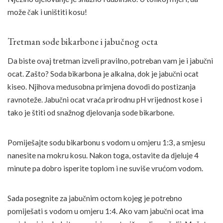
može čak i uništiti kosu!
Tretman sode bikarbone i jabučnog octa
Da biste ovaj tretman izveli pravilno, potreban vam je i jabučni
ocat. Zašto? Soda bikarbona je alkalna, dok je jabučni ocat
kiseo. Njihova međusobna primjena dovodi do postizanja
ravnoteže. Jabučni ocat vraća prirodnu pH vrijednost kose i
tako je štiti od snažnog djelovanja sode bikarbone.
Pomiješajte sodu bikarbonu s vodom u omjeru 1:3, a smjesu
nanesite na mokru kosu. Nakon toga, ostavite da djeluje 4
minute pa dobro isperite toplom i ne suviše vrućom vodom.
Sada posegnite za jabučnim octom kojeg je potrebno
pomiješati s vodom u omjeru 1:4. Ako vam jabučni ocat ima