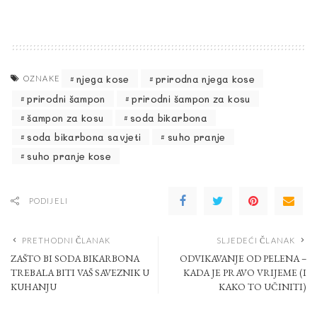
njega kose
prirodna njega kose
OZNAKE
prirodni šampon
prirodni šampon za kosu
šampon za kosu
soda bikarbona
soda bikarbona savjeti
suho pranje
suho pranje kose
PODIJELI
PRETHODNI ČLANAK
SLJEDEĆI ČLANAK
ZAŠTO BI SODA BIKARBONA
ODVIKAVANJE OD PELENA –
TREBALA BITI VAŠ SAVEZNIK U
KADA JE PRAVO VRIJEME (I
KUHANJU
KAKO TO UČINITI)