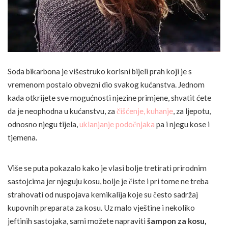
Soda bikarbona je višestruko korisni bijeli prah koji je s
vremenom postalo obvezni dio svakog kućanstva. Jednom
kada otkrijete sve mogućnosti njezine primjene, shvatit ćete
da je neophodna u kućanstvu, za
čišćenje,
kuhanje
, za ljepotu,
odnosno njegu tijela,
uklanjanje podočnjaka
pa i njegu kose i
tjemena.
Više se puta pokazalo kako je vlasi bolje tretirati prirodnim
sastojcima jer njeguju kosu, bolje je čiste i pri tome ne treba
strahovati od nuspojava kemikalija koje su često sadržaj
kupovnih preparata za kosu. Uz malo vještine i nekoliko
jeftinih sastojaka, sami možete napraviti
šampon za kosu,