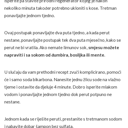
isperite pa stavite prirodni regenerator kojeg je nakon
nekoliko minuta također potrebno ukloniti s kose. Tretman
ponavljajte jednom tjedno.
Ovaj postupak ponavljajte dva puta tjedno, a kada perut
nestane, ponavljajte postupak tek dva puta mjesečno, kako se
perut ne bi vratila. Ako nemate limunov sok,
smjesu možete
napraviti i sa sokom od đumbira, bosiljka ili mente
.
U slučaju da vam prethodni recept zvuči komplicirano, pomoći
će i samo soda bikarbona. Nanesite jednu žlicu sode na vlažno
tjeme i ostavite da djeluje 4 minute. Dobro isperite mlakom
vodom i ponavljajte jednom tjedno dok perut potpuno ne
nestane.
Jednom kada se riješite peruti, prestanite s tretmanom sodom
i nabavite dobar šampon bez sulfata.