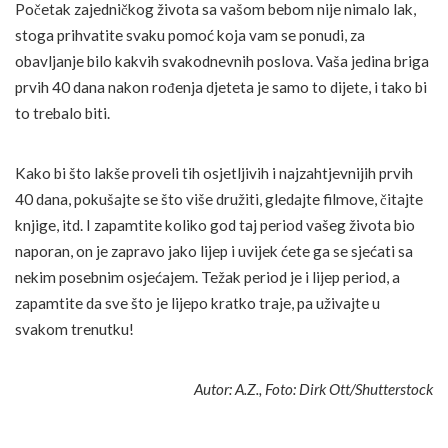
Početak zajedničkog života sa vašom bebom nije nimalo lak,
stoga prihvatite svaku pomoć koja vam se ponudi, za
obavljanje bilo kakvih svakodnevnih poslova. Vaša jedina briga
prvih 40 dana nakon rođenja djeteta je samo to dijete, i tako bi
to trebalo biti.
Kako bi što lakše proveli tih osjetljivih i najzahtjevnijih prvih
40 dana, pokušajte se što više družiti, gledajte filmove, čitajte
knjige, itd. I zapamtite koliko god taj period vašeg života bio
naporan, on je zapravo jako lijep i uvijek ćete ga se sjećati sa
nekim posebnim osjećajem. Težak period je i lijep period, a
zapamtite da sve što je lijepo kratko traje, pa uživajte u
svakom trenutku!
Autor: A.Z., Foto: Dirk Ott/Shutterstock