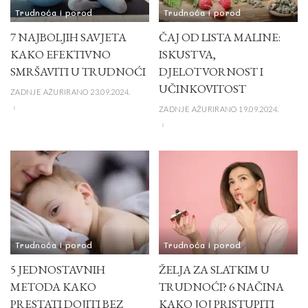
Trudnoća i porod
Trudnoća i porod
7 NAJBOLJIH SAVJETA
ČAJ OD LISTA MALINE:
KAKO EFEKTIVNO
ISKUSTVA,
SMRŠAVITI U TRUDNOĆI
DJELOTVORNOST I
UČINKOVITOST
ZADNJE AŽURIRANO 23.09.2024.
ZADNJE AŽURIRANO 19.09.2024.
Trudnoća i porod
Trudnoća i porod
5 JEDNOSTAVNIH
ŽELJA ZA SLATKIM U
METODA KAKO
TRUDNOĆI? 6 NAČINA
PRESTATI DOJITI BEZ
KAKO JOJ PRISTUPITI