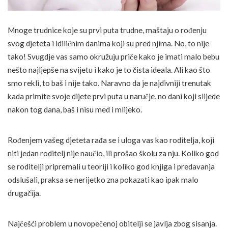
Mnoge trudnice koje su prvi puta trudne, maštaju o rođenju
svog djeteta i idiličnim danima koji su pred njima. No, to nije
tako! Svugdje vas samo okružuju priče kako je imati malo bebu
nešto najljepše na svijetu i kako je to čista ideala. Ali kao što
smo rekli, to baš i nije tako. Naravno da je najdivniji trenutak
kada primite svoje dijete prvi puta u naručje, no dani koji slijede
nakon tog dana, baš i nisu med i mlijeko.
Rođenjem vašeg djeteta rađa se i uloga vas kao roditelja, koji
niti jedan roditelj nije naučio, ili prošao školu za nju. Koliko god
se roditelji pripremali u teoriji i koliko god knjiga i predavanja
odslušali, praksa se nerijetko zna pokazati kao ipak malo
drugačija.
Najčešći problem u novopečenoj obitelji se javlja zbog sisanja.