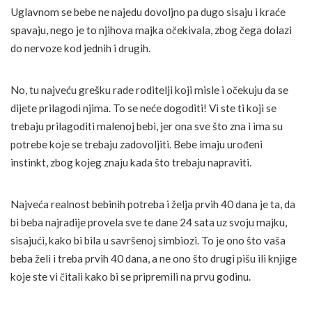
Uglavnom se bebe ne najedu dovoljno pa dugo sisaju i kraće
spavaju, nego je to njihova majka očekivala, zbog čega dolazi
do nervoze kod jednih i drugih.
No, tu najveću grešku rade roditelji koji misle i očekuju da se
dijete prilagodi njima. To se neće dogoditi! Vi ste ti koji se
trebaju prilagoditi malenoj bebi, jer ona sve što zna i ima su
potrebe koje se trebaju zadovoljiti. Bebe imaju urođeni
instinkt, zbog kojeg znaju kada što trebaju napraviti.
Najveća realnost bebinih potreba i želja prvih 40 dana je ta, da
bi beba najradije provela sve te dane 24 sata uz svoju majku,
sisajući, kako bi bila u savršenoj simbiozi. To je ono što vaša
beba želi i treba prvih 40 dana, a ne ono što drugi pišu ili knjige
koje ste vi čitali kako bi se pripremili na prvu godinu.