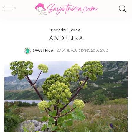
Prirodni lijekovi
ANĐELIKA
SAVJETNICA
ZADNJE AŽURIRANO 20.05.2022.
POSTED
BY