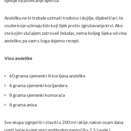
djeluje na povećanje apetita.
Anđeliku ne bi trebale uzimati trudnice i dojilje, dijabetičari, te
osobe koje uzimaju bilo koji lijek protiv zgrušavanja krvi. Ako
ste kojim slučajem zatrovali želudac, nema boljeg lijeka od vina
anđelike, pa vam s toga dajemo recept.
Vino anđelike
60 grama sjemenki ili korijena anđelike
6 grama sjemenki korijandera
8 grama sjemenki komorača
8 grama anisa
Sve skupa izgnječiti i staviti u 200 ml rakije, nakon osam dana
uzeti šećer kojeg smo prethodno namočili s 1,5 l vode i