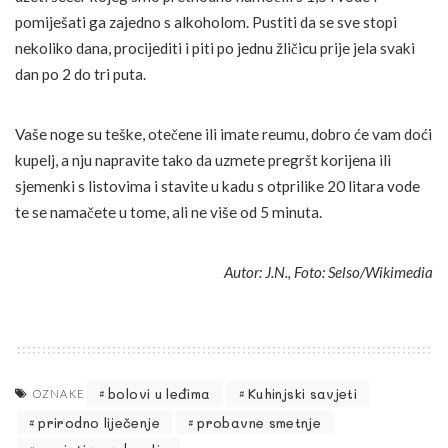
pomiješati ga zajedno s alkoholom. Pustiti da se sve stopi
nekoliko dana, procijediti i piti po jednu žličicu prije jela svaki
dan po 2 do tri puta.
Vaše noge su teške, otečene ili imate reumu, dobro će vam doći
kupelj, a nju napravite tako da uzmete pregršt korijena ili
sjemenki s listovima i stavite u kadu s otprilike 20 litara vode
te se namačete u tome, ali ne više od 5 minuta.
Autor: J.N., Foto: Selso/Wikimedia
bolovi u leđima
Kuhinjski savjeti
OZNAKE
prirodno liječenje
probavne smetnje