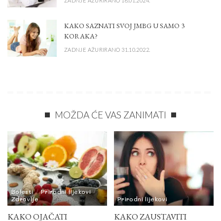
ZADNJE AŽURIRANO 18.01.2024.
KAKO SAZNATI SVOJ JMBG U SAMO 3
KORAKA?
ZADNJE AŽURIRANO 31.10.2022.
MOŽDA ĆE VAS ZANIMATI
Bolesti
Prirodni lijekovi
Zdravlje
Prirodni lijekovi
KAKO OJAČATI
KAKO ZAUSTAVITI