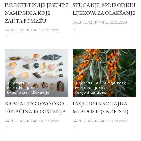
IMUNITET PRIJE JESENI? 7
ŠTUCANJE: 9 PRIRODNIH
NAMIRNICA KOJE
LIJEKOVA ZA OLAKŠANJE
ZAISTA POMAŽU
ZADNJE AŽURIRANO 16.05.2024.
ZADNJE AŽURIRANO 22.07.2026.
Alternativa
Alternativa
Njega kože
Prirodni lijekovi
Prirodni lijekovi
Uradi sam
Zdravlje
Savjeti za žene
KRISTAL TIGROVO OKO –
PASJI TRN KAO TAJNA
10 NAČINA KORIŠTENJA
MLADOSTI (8 KORISTI)
ZADNJE AŽURIRANO 05.11.2023.
ZADNJE AŽURIRANO 12.10.2023.