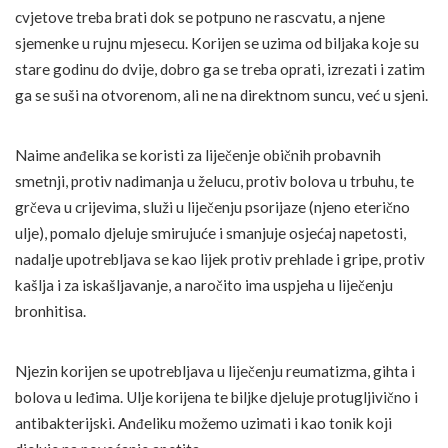
cvjetove treba brati dok se potpuno ne rascvatu, a njene
sjemenke u rujnu mjesecu. Korijen se uzima od biljaka koje su
stare godinu do dvije, dobro ga se treba oprati, izrezati i zatim
ga se suši na otvorenom, ali ne na direktnom suncu, već u sjeni.
Naime anđelika se koristi za liječenje običnih probavnih
smetnji, protiv nadimanja u želucu, protiv bolova u trbuhu, te
grčeva u crijevima, služi u liječenju psorijaze (njeno eterično
ulje), pomalo djeluje smirujuće i smanjuje osjećaj napetosti,
nadalje upotrebljava se kao lijek protiv prehlade i gripe, protiv
kašlja i za iskašljavanje, a naročito ima uspjeha u liječenju
bronhitisa.
Njezin korijen se upotrebljava u liječenju reumatizma, gihta i
bolova u leđima. Ulje korijena te biljke djeluje protugljivično i
antibakterijski. Anđeliku možemo uzimati i kao tonik koji