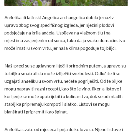
Anđelika ili latinski Angelica archangelica dobila je naziv
upravo zbog svog specifičnog izgleda, jer njezini plodovi
podsjećaju na krila anđela. Uspijeva na vlažnom tlu i na
mjestima zasjenjenim od sunca, tako da ju svako domaćinstvo
može imati u svom vrtu, jer naša klima pogoduje toj biljci.
Naši preci su se uglavnom liječili prirodnim putem, a upravo su
tu biljku smatrali da može izliječiti sve bolesti. Odlučite li se
uzgajati anđeliku u svom vrtu, nećete pogriješiti. Od te biljke
mogu napraviti razni recepti, kao što je vino, liker, a listove i
korijenje se može upotrijebiti u kulinarstvu, dok se od mladih
stabljika pripremaju kompoti i slatko. Listovi se mogu
blanširati i pripremiti kao špinat.
Anđelika cvate od mjeseca lipnja do kolovoza. Njene listove i