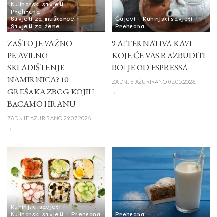
Kulinarski savjeti
Prehrana
Savjeti za muškarce
Čajevi
Kuhinjski savjeti
Savjeti za žene
Prehrana
ZAŠTO JE VAŽNO
9 ALTERNATIVA KAVI
PRAVILNO
KOJE ĆE VAS RAZBUDITI
SKLADIŠTENJE
BOLJE OD ESPRESSA
NAMIRNICA? 10
ZADNJE AŽURIRANO 02.05.2026.
GREŠAKA ZBOG KOJIH
BACAMO HRANU
ZADNJE AŽURIRANO 29.07.2026.
Kuhinjski savjeti
Kulinarski savjeti
Prehrana
Prehrana