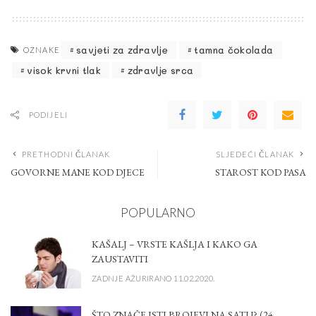
savjeti za zdravlje
tamna čokolada
OZNAKE
visok krvni tlak
zdravlje srca
PODIJELI
PRETHODNI ČLANAK
SLJEDEĆI ČLANAK
GOVORNE MANE KOD DJECE
STAROST KOD PASA
POPULARNO
KAŠALJ – VRSTE KAŠLJA I KAKO GA
ZAUSTAVITI
ZADNJE AŽURIRANO 11.02.2020.
ŠTO ZNAČE ISTI BROJEVI NA SATU? (24