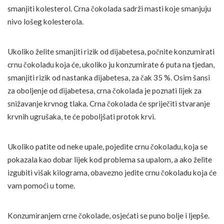
smanjiti kolesterol. Crna čokolada sadrži masti koje smanjuju
nivo lošeg kolesterola.
Ukoliko želite smanjiti rizik od dijabetesa, počnite konzumirati
crnu čokoladu koja će, ukoliko ju konzumirate 6 puta na tjedan,
smanjiti rizik od nastanka dijabetesa, za čak 35 %. Osim šansi
za oboljenje od dijabetesa, crna čokolada je poznati lijek za
snižavanje krvnog tlaka. Crna čokolada će spriječiti stvaranje
krvnih ugrušaka, te će poboljšati protok krvi.
Ukoliko patite od neke upale, pojedite crnu čokoladu, koja se
pokazala kao dobar lijek kod problema sa upalom, a ako želite
izgubiti višak kilograma, obavezno jedite crnu čokoladu koja će
vam pomoći u tome.
Konzumiranjem crne čokolade, osjećati se puno bolje i ljepše.