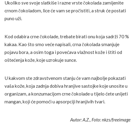
Ukoliko sve svoje slatkiše i razne vrste čokolada zamijenite
crnom čokoladom, lice će vam se pročistiti, a struk će postati
puno uži.
Kod odabira crne čokolade, trebate birati onu koja sadrži 70 %
kakaa. Kao što smo veće napisali, crna čokolada smanjuje
pojavu bora, a osim toga i povećava vlažnost kože i štiti od
oštećenja kože, koje uzrokuje sunce.
U kakvom ste zdravstvenom stanju će vam najbolje pokazati
vaša kože, koja zadnja dobiva hranjive sastojke koje unosite u
organizam, a konzumacijom crne čokolade u tijelo ćete unijeti
mangan, koji će pomoći u apsorpciji hranjivih tvari.
Autor: A.Z., Foto: nkzs/freeimage