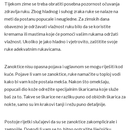
Tijekom zime se treba obratiti posebna pozornost očuvanja
zdravlja ruku. Zbog hladnog i suhog zraka ruke se nalaze na
meti da postanu popucale i neugledne. Za zimskih dana
obavezno je održavati vlažnost ruku bilo da se koristite
kremama ili mastima koje će pomoći vašim rukama održati
vlažnost. Ukoliko je jako hladno i vjetrovito, zaštitite svoje
ruke adekvatnim rukavicama.
Zanoktice nisu opasna pojava i uglavnom se mogu riješiti kod
kuće. Pojave li vam se zanoktice, ruke namačite u toploj vodi
kako bi vam kože postala mekša. Nakon što omekšaju,
popucali dio kože odrežite specijalnim škaricama koje služe
baš za to. Takve se škarice ne razliku puno od obićnih škarica za
nokte, samo su im krakovi tanji i režu puno detaljnije.
Postoje rijetki slučajevi da su se zanoktice zakomplicirale i
zagnojile. Dogodi li vam se to, hitno potražite liječničku