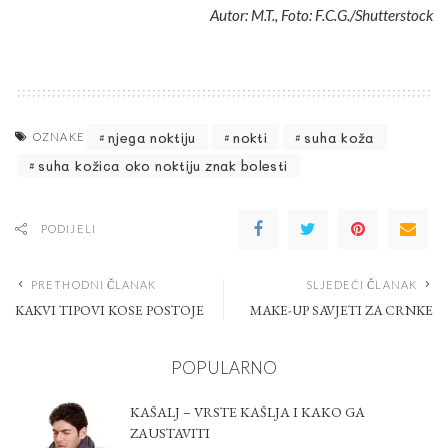
Autor: M.T., Foto: F.C.G./Shutterstock
njega noktiju
nokti
suha koža
OZNAKE
suha kožica oko noktiju znak bolesti
PODIJELI
PRETHODNI ČLANAK
SLJEDEĆI ČLANAK
KAKVI TIPOVI KOSE POSTOJE
MAKE-UP SAVJETI ZA CRNKE
POPULARNO
KAŠALJ – VRSTE KAŠLJA I KAKO GA
ZAUSTAVITI