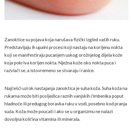
Zanoktice su pojava koja narušava fizički izgled vaših ruku.
Predstavljaju ih upalni procesi koji nastaju na korijenu nokta
koji se manifestiraju pucanjem uskog orožnjelog dijela kože
koja pokriva korijen nokta. Nježna kože oko nokta puca i
razvlači se, a istovremeno se stvaraju i ranice.
Najčešći uzrok nastajanja zanoktica je suha koža. Suha koža na
rukama može biti posljedica raznih vanjskih čimbenika poput
hladnoće ili predugog boravka ruku u vodi, posebno kod pranja
suđa. Koža može poucati i ako se u organizmu ne nalazi
dovoljna količina vitamina ili minerala.