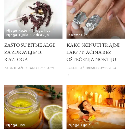
Njega kože
Njega lica
Njega tijela
Zdravlje
Kozmetika
ZAŠTO SU BITNE ALGE
KAKO SKINUTI TRAJNI
ZA ZDRAVLJE? 10
LAK? 7 NAČINA BEZ
RAZLOGA
OŠTEĆENJA NOKTIJU
ZADNJE AŽURIRANO 19.11.2025.
ZADNJE AŽURIRANO 09.12.2024.
Njega lica
Njega tijela