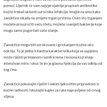
pomoć. Liječnik će vam najvjerojatnije propisati antibiotike
koji bi trebali ukloniti uzročnike infekcije. Imajte na umu kako
zanoktice nikada ne smijete trgati prstima. Osim što trganjem
možete prouzročiti veću štetu, možete i nanijeti bakterije koje
mogu samo pogoršati vaše stanje.
Zanoktice mogu biti uzrokovane i grickanjem kožice oko
noktiju. To je jedna iritantna karakteristika koja se uspješno
može riješiti primjenom raznih krema i losiona koji imaju
intenzivan miris i okus te im je glavna funkcija da vas odbiju od
tog čina.
Zanoktice pokušajte riješiti i nekim ljekovitim pripravkom iz
kućne radinosti. Iskušajte kupke za ruke napravljene od crnog
slijeza.