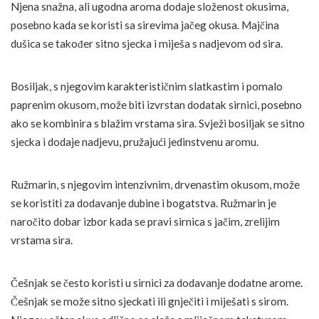
Njena snažna, ali ugodna aroma dodaje složenost okusima,
posebno kada se koristi sa sirevima jačeg okusa. Majčina
dušica se također sitno sjecka i miješa s nadjevom od sira.
Bosiljak, s njegovim karakterističnim slatkastim i pomalo
paprenim okusom, može biti izvrstan dodatak sirnici, posebno
ako se kombinira s blažim vrstama sira. Svježi bosiljak se sitno
sjecka i dodaje nadjevu, pružajući jedinstvenu aromu.
Ružmarin, s njegovim intenzivnim, drvenastim okusom, može
se koristiti za dodavanje dubine i bogatstva. Ružmarin je
naročito dobar izbor kada se pravi sirnica s jačim, zrelijim
vrstama sira.
Češnjak se često koristi u sirnici za dodavanje dodatne arome.
Češnjak se može sitno sjeckati ili gnječiti i miješati s sirom.