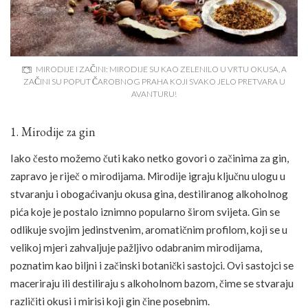
MIRODIJE I ZAČINI: MIRODIJE SU KAO ZELENILO U VRTU OKUSA, A
ZAČINI SU POPUT ČAROBNOG PRAHA KOJI SVAKO JELO PRETVARA U
AVANTURU!
1. Mirodije za gin
Iako često možemo čuti kako netko govori o začinima za gin,
zapravo je riječ o mirodijama. Mirodije igraju ključnu ulogu u
stvaranju i obogaćivanju okusa gina, destiliranog alkoholnog
pića koje je postalo iznimno popularno širom svijeta. Gin se
odlikuje svojim jedinstvenim, aromatičnim profilom, koji se u
velikoj mjeri zahvaljuje pažljivo odabranim mirodijama,
poznatim kao biljni i začinski botanički sastojci. Ovi sastojci se
maceriraju ili destiliraju s alkoholnom bazom, čime se stvaraju
različiti okusi i mirisi koji gin čine posebnim.