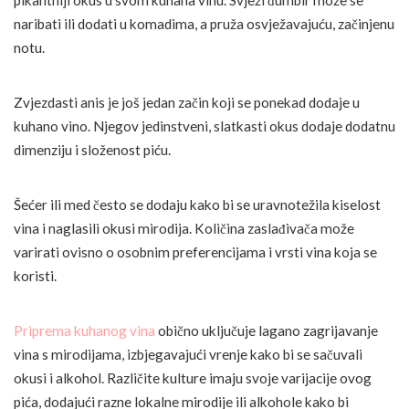
naribati ili dodati u komadima, a pruža osvježavajuću, začinjenu
notu.
Zvjezdasti anis je još jedan začin koji se ponekad dodaje u
kuhano vino. Njegov jedinstveni, slatkasti okus dodaje dodatnu
dimenziju i složenost piću.
Šećer ili med često se dodaju kako bi se uravnotežila kiselost
vina i naglasili okusi mirodija. Količina zaslađivača može
varirati ovisno o osobnim preferencijama i vrsti vina koja se
koristi.
Priprema kuhanog vina
obično uključuje lagano zagrijavanje
vina s mirodijama, izbjegavajući vrenje kako bi se sačuvali
okusi i alkohol. Različite kulture imaju svoje varijacije ovog
pića, dodajući razne lokalne mirodije ili alkohole kako bi