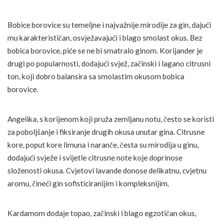
Bobice borovice su temeljne i najvažnije mirodije za gin, dajući
mu karakterističan, osvježavajući i blago smolast okus. Bez
bobica borovice, piće se ne bi smatralo ginom. Korijander je
drugi po popularnosti, dodajući svjež, začinski i lagano citrusni
ton, koji dobro balansira sa smolastim okusom bobica
borovice.
Angelika, s korijenom koji pruža zemljanu notu, često se koristi
za poboljšanje i fiksiranje drugih okusa unutar gina. Citrusne
kore, poput kore limuna i naranče, česta su mirodija u ginu,
dodajući svježe i svijetle citrusne note koje doprinose
složenosti okusa. Cvjetovi lavande donose delikatnu, cvjetnu
aromu, čineći gin sofisticiranijim i kompleksnijim.
Kardamom dodaje topao, začinski i blago egzotičan okus,