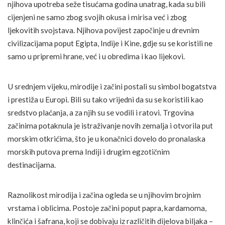
njihova upotreba seže tisućama godina unatrag, kada su bili
cijenjeni ne samo zbog svojih okusa i mirisa već i zbog
ljekovitih svojstava. Njihova povijest započinje u drevnim
civilizacijama poput Egipta, Indije i Kine, gdje su se koristili ne
samo u pripremi hrane, već i u obredima i kao lijekovi.
U srednjem vijeku, mirodije i začini postali su simbol bogatstva
i prestiža u Europi. Bili su tako vrijedni da su se koristili kao
sredstvo plaćanja, a za njih su se vodili i ratovi. Trgovina
začinima potaknula je istraživanje novih zemalja i otvorila put
morskim otkrićima, što je u konačnici dovelo do pronalaska
morskih putova prema Indiji i drugim egzotičnim
destinacijama.
Raznolikost mirodija i začina ogleda se u njihovim brojnim
vrstama i oblicima. Postoje začini poput papra, kardamoma,
klinčića i šafrana, koji se dobivaju iz različitih dijelova biljaka –