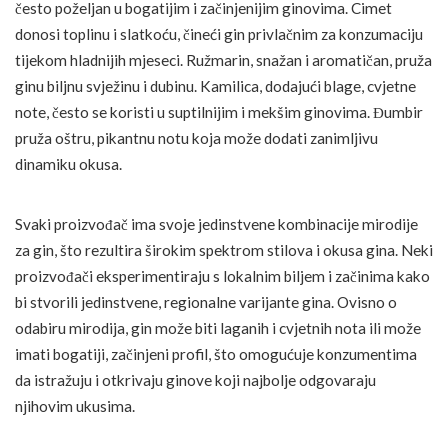
često poželjan u bogatijim i začinjenijim ginovima. Cimet
donosi toplinu i slatkoću, čineći gin privlačnim za konzumaciju
tijekom hladnijih mjeseci. Ružmarin, snažan i aromatičan, pruža
ginu biljnu svježinu i dubinu. Kamilica, dodajući blage, cvjetne
note, često se koristi u suptilnijim i mekšim ginovima. Đumbir
pruža oštru, pikantnu notu koja može dodati zanimljivu
dinamiku okusa.
Svaki proizvođač ima svoje jedinstvene kombinacije mirodije
za gin, što rezultira širokim spektrom stilova i okusa gina. Neki
proizvođači eksperimentiraju s lokalnim biljem i začinima kako
bi stvorili jedinstvene, regionalne varijante gina. Ovisno o
odabiru mirodija, gin može biti laganih i cvjetnih nota ili može
imati bogatiji, začinjeni profil, što omogućuje konzumentima
da istražuju i otkrivaju ginove koji najbolje odgovaraju
njihovim ukusima.