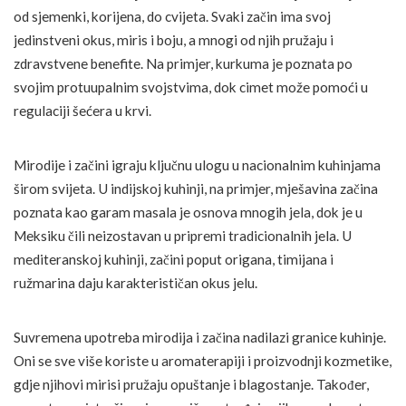
od sjemenki, korijena, do cvijeta. Svaki začin ima svoj
jedinstveni okus, miris i boju, a mnogi od njih pružaju i
zdravstvene benefite. Na primjer, kurkuma je poznata po
svojim protuupalnim svojstvima, dok cimet može pomoći u
regulaciji šećera u krvi.
Mirodije i začini igraju ključnu ulogu u nacionalnim kuhinjama
širom svijeta. U indijskoj kuhinji, na primjer, mješavina začina
poznata kao garam masala je osnova mnogih jela, dok je u
Meksiku čili neizostavan u pripremi tradicionalnih jela. U
mediteranskoj kuhinji, začini poput origana, timijana i
ružmarina daju karakterističan okus jelu.
Suvremena upotreba mirodija i začina nadilazi granice kuhinje.
Oni se sve više koriste u aromaterapiji i proizvodnji kozmetike,
gdje njihovi mirisi pružaju opuštanje i blagostanje. Također,