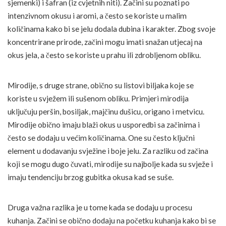
sjemenki) i šafran (iz cvjetnih niti). Začini su poznati po
intenzivnom okusu i aromi, a često se koriste u malim
količinama kako bi se jelu dodala dubina i karakter. Zbog svoje
koncentrirane prirode, začini mogu imati snažan utjecaj na
okus jela, a često se koriste u prahu ili zdrobljenom obliku.
Mirodije, s druge strane, obično su listovi biljaka koje se
koriste u svježem ili sušenom obliku. Primjeri mirodija
uključuju peršin, bosiljak, majčinu dušicu, origano i metvicu.
Mirodije obično imaju blaži okus u usporedbi sa začinima i
često se dodaju u većim količinama. One su često ključni
element u dodavanju svježine i boje jelu. Za razliku od začina
koji se mogu dugo čuvati, mirodije su najbolje kada su svježe i
imaju tendenciju brzog gubitka okusa kad se suše.
Druga važna razlika je u tome kada se dodaju u procesu
kuhanja. Začini se obično dodaju na početku kuhanja kako bi se