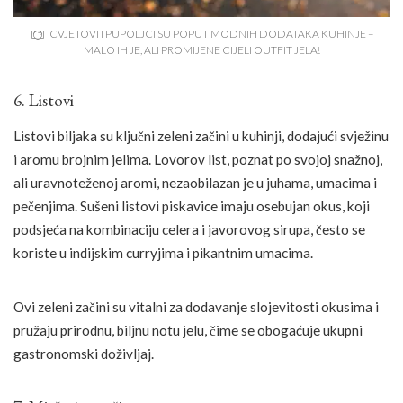
CVJETOVI I PUPOLJCI SU POPUT MODNIH DODATAKA KUHINJE –
MALO IH JE, ALI PROMIJENE CIJELI OUTFIT JELA!
6. Listovi
Listovi biljaka su ključni zeleni začini u kuhinji, dodajući svježinu
i aromu brojnim jelima. Lovorov list, poznat po svojoj snažnoj,
ali uravnoteženoj aromi, nezaobilazan je u juhama, umacima i
pečenjima. Sušeni listovi piskavice imaju osebujan okus, koji
podsjeća na kombinaciju celera i javorovog sirupa, često se
koriste u indijskim curryjima i pikantnim umacima.
Ovi zeleni začini su vitalni za dodavanje slojevitosti okusima i
pružaju prirodnu, biljnu notu jelu, čime se obogaćuje ukupni
gastronomski doživljaj.