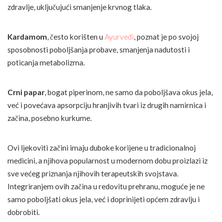
zdravlje, uključujući smanjenje krvnog tlaka.
Kardamom
, često korišten u
Ayurvedi
, poznat je po svojoj
sposobnosti poboljšanja probave, smanjenja nadutosti i
poticanja metabolizma.
Crni papar
, bogat piperinom, ne samo da poboljšava okus jela,
već i povećava apsorpciju hranjivih tvari iz drugih namirnica i
začina, posebno kurkume.
Ovi ljekoviti začini imaju duboke korijene u tradicionalnoj
medicini, a njihova popularnost u modernom dobu proizlazi iz
sve većeg priznanja njihovih terapeutskih svojstava.
Integriranjem ovih začina u redovitu prehranu, moguće je ne
samo poboljšati okus jela, već i doprinijeti općem zdravlju i
dobrobiti.