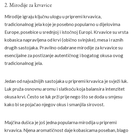
2. Mirodije za krvavice
Mirodije igraju ključnu ulogu u pripremi krvavica,
tradicionalnog jela koje je posebno popularno u dijelovima
Europe, posebice u srednjoj i istočnoj Europi. Krvavice su vrsta
kobasica napravljena od krvi (obično svinjske), mesa i raznih
drugih sastojaka. Pravilno odabrane mirodije za krvavice su
esencijalne za postizanje autentičnog i bogatog okusa ovog
tradicionalnog jela.
Jedan od najvažnijih sastojaka u pripremi krvavica je svježi luk.
Luk pruža osnovnu aromu i slatkoću koja balansira intenzitet
okusa krvi. Često se luk prži prije nego što se doda u smjesu
kako bi se pojačao njegov okus i smanjila sirovost.
Majčina dušica je još jedna popularna mirodija u pripremi
krvavica. Njena aromatičnost daje kobasicama poseban, blago