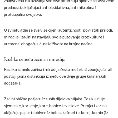
znanstvena istraživanja sve više potvrđuju njihove zdravstvene
prednosti, uključujući antioksidativna, antimikrobna i
protuupalna svojstva.
U svijetu gdje se sve više cijeni autentičnost i povratak prirodi,
mirodije i začini nastavljaju svoje putovanje kroz kulture i
vremena, obogaćujući naše živote na brojne načine.
Razlika između začina i mirodija
Razlika između začina i mirodija često može biti zbunjujuća, ali
postoji jasna distinkcija između ove dvije grupe kulinarskih
dodataka.
Začini obično potječu iz suhih dijelova biljaka. To uključuje
sjemenke, korijenje, kore, bobice i cvjetove. Primjeri začina
uključuju papar (dobiven iz bobica), cimet (iz kore), kumin (iz