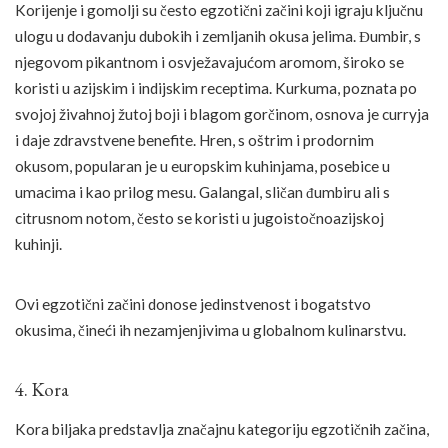
Korijenje i gomolji su često egzotični začini koji igraju ključnu
ulogu u dodavanju dubokih i zemljanih okusa jelima. Đumbir, s
njegovom pikantnom i osvježavajućom aromom, široko se
koristi u azijskim i indijskim receptima. Kurkuma, poznata po
svojoj živahnoj žutoj boji i blagom gorčinom, osnova je curryja
i daje zdravstvene benefite. Hren, s oštrim i prodornim
okusom, popularan je u europskim kuhinjama, posebice u
umacima i kao prilog mesu. Galangal, sličan đumbiru ali s
citrusnom notom, često se koristi u jugoistočnoazijskoj
kuhinji.
Ovi egzotični začini donose jedinstvenost i bogatstvo
okusima, čineći ih nezamjenjivima u globalnom kulinarstvu.
4. Kora
Kora biljaka predstavlja značajnu kategoriju egzotičnih začina,