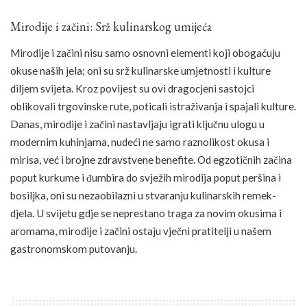
Mirodije i začini: Srž kulinarskog umijeća
Mirodije i začini nisu samo osnovni elementi koji obogaćuju
okuse naših jela; oni su srž kulinarske umjetnosti i kulture
diljem svijeta. Kroz povijest su ovi dragocjeni sastojci
oblikovali trgovinske rute, poticali istraživanja i spajali kulture.
Danas, mirodije i začini nastavljaju igrati ključnu ulogu u
modernim kuhinjama, nudeći ne samo raznolikost okusa i
mirisa, već i brojne zdravstvene benefite. Od egzotičnih začina
poput kurkume i đumbira do svježih mirodija poput peršina i
bosiljka, oni su nezaobilazni u stvaranju kulinarskih remek-
djela. U svijetu gdje se neprestano traga za novim okusima i
aromama, mirodije i začini ostaju vječni pratitelji u našem
gastronomskom putovanju.