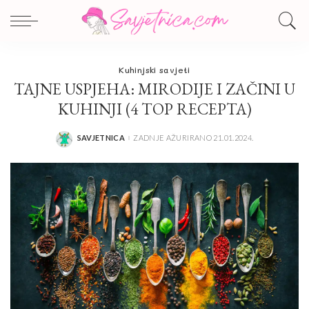
Kuhinjski savjeti
TAJNE USPJEHA: MIRODIJE I ZAČINI U
KUHINJI (4 TOP RECEPTA)
SAVJETNICA
ZADNJE AŽURIRANO 21.01.2024.
POSTED
BY