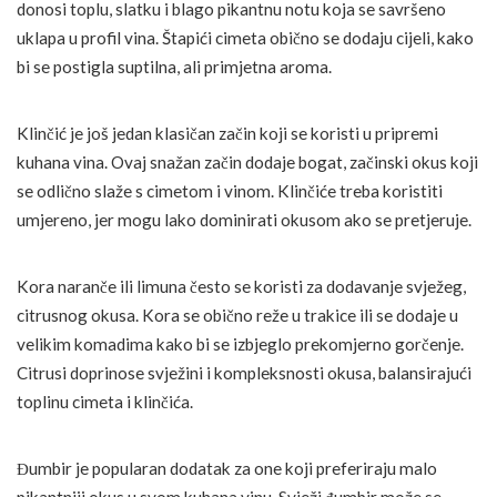
donosi toplu, slatku i blago pikantnu notu koja se savršeno
uklapa u profil vina. Štapići cimeta obično se dodaju cijeli, kako
bi se postigla suptilna, ali primjetna aroma.
Klinčić je još jedan klasičan začin koji se koristi u pripremi
kuhana vina. Ovaj snažan začin dodaje bogat, začinski okus koji
se odlično slaže s cimetom i vinom. Klinčiće treba koristiti
umjereno, jer mogu lako dominirati okusom ako se pretjeruje.
Kora naranče ili limuna često se koristi za dodavanje svježeg,
citrusnog okusa. Kora se obično reže u trakice ili se dodaje u
velikim komadima kako bi se izbjeglo prekomjerno gorčenje.
Citrusi doprinose svježini i kompleksnosti okusa, balansirajući
toplinu cimeta i klinčića.
Đumbir je popularan dodatak za one koji preferiraju malo
pikantniji okus u svom kuhana vinu. Svježi đumbir može se