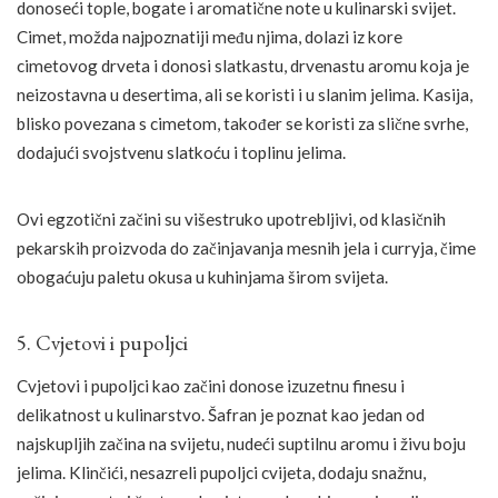
donoseći tople, bogate i aromatične note u kulinarski svijet.
Cimet, možda najpoznatiji među njima, dolazi iz kore
cimetovog drveta i donosi slatkastu, drvenastu aromu koja je
neizostavna u desertima, ali se koristi i u slanim jelima. Kasija,
blisko povezana s cimetom, također se koristi za slične svrhe,
dodajući svojstvenu slatkoću i toplinu jelima.
Ovi egzotični začini su višestruko upotrebljivi, od klasičnih
pekarskih proizvoda do začinjavanja mesnih jela i curryja, čime
obogaćuju paletu okusa u kuhinjama širom svijeta.
5. Cvjetovi i pupoljci
Cvjetovi i pupoljci kao začini donose izuzetnu finesu i
delikatnost u kulinarstvo. Šafran je poznat kao jedan od
najskupljih začina na svijetu, nudeći suptilnu aromu i živu boju
jelima. Klinčići, nesazreli pupoljci cvijeta, dodaju snažnu,