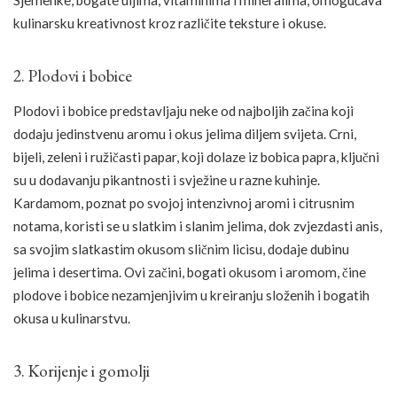
Sjemenke, bogate uljima, vitaminima i mineralima, omogućava
kulinarsku kreativnost kroz različite teksture i okuse.
2. Plodovi i bobice
Plodovi i bobice predstavljaju neke od najboljih začina koji
dodaju jedinstvenu aromu i okus jelima diljem svijeta. Crni,
bijeli, zeleni i ružičasti papar, koji dolaze iz bobica papra, ključni
su u dodavanju pikantnosti i svježine u razne kuhinje.
Kardamom, poznat po svojoj intenzivnoj aromi i citrusnim
notama, koristi se u slatkim i slanim jelima, dok zvjezdasti anis,
sa svojim slatkastim okusom sličnim licisu, dodaje dubinu
jelima i desertima. Ovi začini, bogati okusom i aromom, čine
plodove i bobice nezamjenjivim u kreiranju složenih i bogatih
okusa u kulinarstvu.
3. Korijenje i gomolji