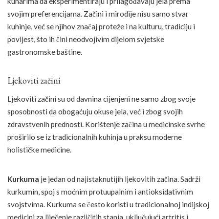
kuharima da eksperimentiraju i prilagođavaju jela prema
svojim preferencijama. Začini i mirodije nisu samo stvar
kuhinje, već se njihov značaj proteže i na kulturu, tradiciju i
povijest, što ih čini neodvojivim dijelom svjetske
gastronomske baštine.
Ljekoviti začini
Ljekoviti začini su od davnina cijenjeni ne samo zbog svoje
sposobnosti da obogaćuju okuse jela, već i zbog svojih
zdravstvenih prednosti. Korištenje začina u medicinske svrhe
proširilo se iz tradicionalnih kuhinja u praksu moderne
holističke medicine.
Kurkuma
je jedan od najistaknutijih ljekovitih začina. Sadrži
kurkumin, spoj s moćnim protuupalnim i antioksidativnim
svojstvima. Kurkuma se često koristi u tradicionalnoj indijskoj
medicini za liječenje različitih stanja, uključujući artritis i