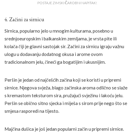
POSTAJE ZIMSKI ČAROBNI NAPITAK!
4. Začini za sirnicu
Sirnica, popularno jelo u mnogim kulturama, posebno u
srednjoeuropskim i balkanskim zemljama, je vrsta pite ili
kolača čiji je glavni sastojak sir. Začini za sirnicu igraju važnu
ulogu u dodavanju dodatnog okusa i arome ovom
tradicionalnom jelu, čineći ga bogatijim i ukusnijim.
Peršin je jedan od najčešćih začina koji se koristi u pripremi
sirnice. Njegova svježa, blago začinska aroma odlično se slaže
s kremastom teksturom sira, pružajući svježinu i lakoću jelu.
Peršin se obično sitno sjecka i miješa s sirom prije nego što se
smjesa rasporedi na tijesto.
Majčina dušica je još jedan popularni začin u pripremi sirnice.