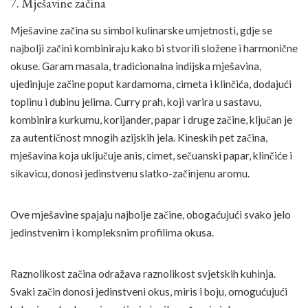
7. Mješavine začina
Mješavine začina su simbol kulinarske umjetnosti, gdje se
najbolji začini kombiniraju kako bi stvorili složene i harmonične
okuse. Garam masala, tradicionalna indijska mješavina,
ujedinjuje začine poput kardamoma, cimeta i klinčića, dodajući
toplinu i dubinu jelima. Curry prah, koji varira u sastavu,
kombinira kurkumu, korijander, papar i druge začine, ključan je
za autentičnost mnogih azijskih jela. Kineskih pet začina,
mješavina koja uključuje anis, cimet, sečuanski papar, klinčiće i
sikavicu, donosi jedinstvenu slatko-začinjenu aromu.
Ove mješavine spajaju najbolje začine, obogaćujući svako jelo
jedinstvenim i kompleksnim profilima okusa.
Raznolikost začina odražava raznolikost svjetskih kuhinja.
Svaki začin donosi jedinstveni okus, miris i boju, omogućujući