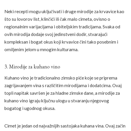
Neki recepti mogu uključivati i druge mirodije za krvavice kao
što su lovorov list, klinčići ili čak malo cimeta, ovisno o
regionalnim varijacijama i obiteljskim tradicijama. Svaka od
ovih mirodija dodaje svoj jedinstveni dodir, stvarajući
kompleksan i bogat okus koji krvavice čini tako posebnim i
omiljenim jelom u mnogim kulturama.
3. Mirodije za kuhano vino
Kuhano vino je tradicionalno zimsko piće koje se priprema
zagrijavanjem vina s različitim mirodijama i dodatcima. Ovaj
topli napitak savršen je za hladne zimske dane, a mirodije za
kuhano vino igraju ključnu ulogu u stvaranju njegovog
bogatog i ugodnog okusa.
Cimet je jedan od najvažnijih sastojaka kuhana vina. Ovaj začin