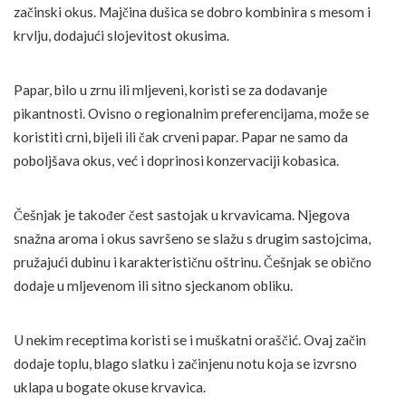
začinski okus. Majčina dušica se dobro kombinira s mesom i
krvlju, dodajući slojevitost okusima.
Papar, bilo u zrnu ili mljeveni, koristi se za dodavanje
pikantnosti. Ovisno o regionalnim preferencijama, može se
koristiti crni, bijeli ili čak crveni papar. Papar ne samo da
poboljšava okus, već i doprinosi konzervaciji kobasica.
Češnjak je također čest sastojak u krvavicama. Njegova
snažna aroma i okus savršeno se slažu s drugim sastojcima,
pružajući dubinu i karakterističnu oštrinu. Češnjak se obično
dodaje u mljevenom ili sitno sjeckanom obliku.
U nekim receptima koristi se i muškatni oraščić. Ovaj začin
dodaje toplu, blago slatku i začinjenu notu koja se izvrsno
uklapa u bogate okuse krvavica.