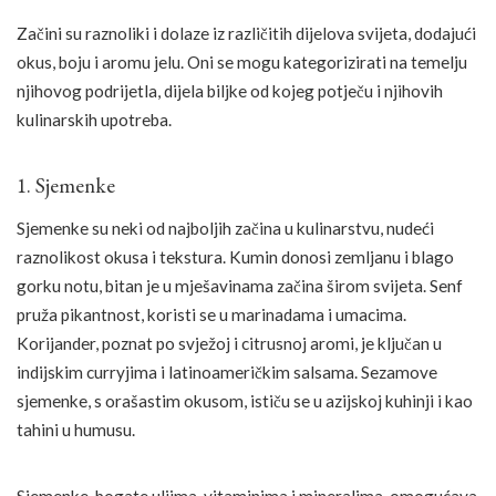
Začini su raznoliki i dolaze iz različitih dijelova svijeta, dodajući
okus, boju i aromu jelu. Oni se mogu kategorizirati na temelju
njihovog podrijetla, dijela biljke od kojeg potječu i njihovih
kulinarskih upotreba.
1. Sjemenke
Sjemenke su neki od najboljih začina u kulinarstvu, nudeći
raznolikost okusa i tekstura. Kumin donosi zemljanu i blago
gorku notu, bitan je u mješavinama začina širom svijeta. Senf
pruža pikantnost, koristi se u marinadama i umacima.
Korijander, poznat po svježoj i citrusnoj aromi, je ključan u
indijskim curryjima i latinoameričkim salsama. Sezamove
sjemenke, s orašastim okusom, ističu se u azijskoj kuhinji i kao
tahini u humusu.