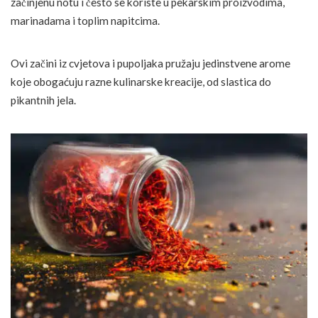
začinjenu notu i često se koriste u pekarskim proizvodima,
marinadama i toplim napitcima.
Ovi začini iz cvjetova i pupoljaka pružaju jedinstvene arome
koje obogaćuju razne kulinarske kreacije, od slastica do
pikantnih jela.