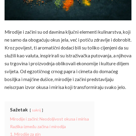
Mirodije i začini su od davnina ključni elementi kulinarstva, koji
ne samo da obogaćuju okus jela, već i potiču zdravlje i dobrobit.
Kroz povijest, ti aromatični dodaci bili su toliko cijenjeni da su
služili kao valuta, inspirirali su istraživačka putovanja, a njihova
su trgovina i proizvodnja oblikovali ekonomije i kulture diljem
svijeta. Od egzotičnog crnog papra i cimeta do domaćeg
bosiljka i majčine dušice, mirodije i začini predstavljaju
neiscrpan izvor okusa i mirisa koji transformiraju svako jelo.
Sažetak
sakrij
Mirodije i začini: Neodoljivost okusa i mirisa
Razlika između začina i mirodija
1. Mirodije za gin