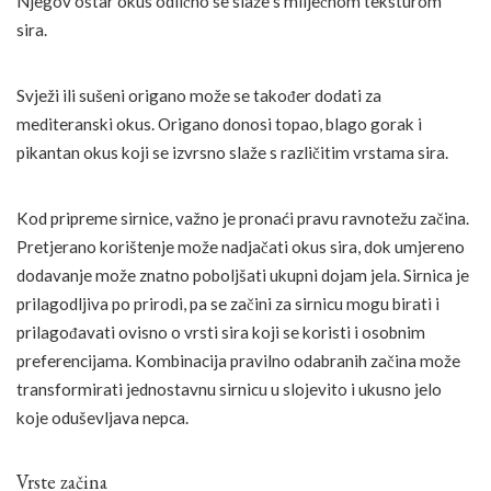
Njegov oštar okus odlično se slaže s mliječnom teksturom
sira.
Svježi ili sušeni origano može se također dodati za
mediteranski okus. Origano donosi topao, blago gorak i
pikantan okus koji se izvrsno slaže s različitim vrstama sira.
Kod pripreme sirnice, važno je pronaći pravu ravnotežu začina.
Pretjerano korištenje može nadjačati okus sira, dok umjereno
dodavanje može znatno poboljšati ukupni dojam jela. Sirnica je
prilagodljiva po prirodi, pa se začini za sirnicu mogu birati i
prilagođavati ovisno o vrsti sira koji se koristi i osobnim
preferencijama. Kombinacija pravilno odabranih začina može
transformirati jednostavnu sirnicu u slojevito i ukusno jelo
koje oduševljava nepca.
Vrste začina