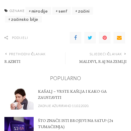
mirodije
senf
začini
OZNAKE
začinsko bilje
PODIJELI
PRETHODNI ČLANAK
SLJEDEĆI ČLANAK
RAZBITI
MALDIVI, RAJ NA ZEMLJI
POPULARNO
KAŠALJ – VRSTE KAŠLJA I KAKO GA
ZAUSTAVITI
ZADNJE AŽURIRANO 11.02.2020.
ŠTO ZNAČE ISTI BROJEVI NA SATU? (24
TUMAČENJA)