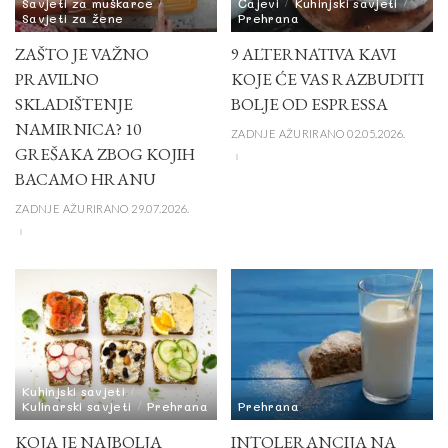
Savjeti za muškarce
Čajevi
Kuhinjski savjeti
Savjeti za žene
Prehrana
ZAŠTO JE VAŽNO
9 ALTERNATIVA KAVI
PRAVILNO
KOJE ĆE VAS RAZBUDITI
SKLADIŠTENJE
BOLJE OD ESPRESSA
NAMIRNICA? 10
ZADNJE AŽURIRANO 02.05.2026.
GREŠAKA ZBOG KOJIH
BACAMO HRANU
ZADNJE AŽURIRANO 29.07.2026.
Kuhinjski savjeti
Kulinarski savjeti
Prehrana
Prehrana
KOJA JE NAJBOLJA
INTOLERANCIJA NA