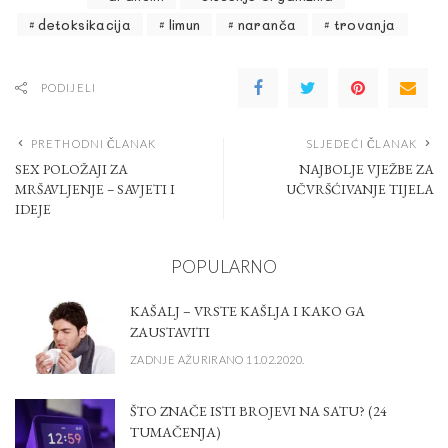
detoksikacija
limun
naranča
trovanja
PODIJELI
PRETHODNI ČLANAK
SLJEDEĆI ČLANAK
SEX POLOŽAJI ZA
NAJBOLJE VJEŽBE ZA
MRŠAVLJENJE – SAVJETI I
UČVRŠĆIVANJE TIJELA
IDEJE
POPULARNO
KAŠALJ – VRSTE KAŠLJA I KAKO GA
ZAUSTAVITI
ZADNJE AŽURIRANO 11.02.2020.
ŠTO ZNAČE ISTI BROJEVI NA SATU? (24
TUMAČENJA)