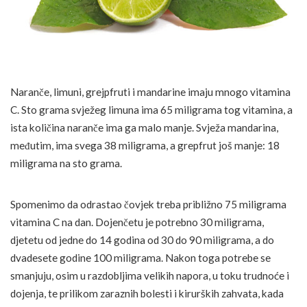
Naranče, limuni, grejpfruti i mandarine imaju mnogo vitamina
C. Sto grama svježeg limuna ima 65 miligrama tog vitamina, a
ista količina naranče ima ga malo manje. Svježa mandarina,
međutim, ima svega 38 miligrama, a grepfrut još manje: 18
miligrama na sto grama.
Spomenimo da odrastao čovjek treba približno 75 miligrama
vitamina C na dan. Dojenčetu je potrebno 30 miligrama,
djetetu od jedne do 14 godina od 30 do 90 miligrama, a do
dvadesete godine 100 miligrama. Nakon toga potrebe se
smanjuju, osim u razdobljima velikih napora, u toku trudnoće i
dojenja, te prilikom zaraznih bolesti i kirurških zahvata, kada