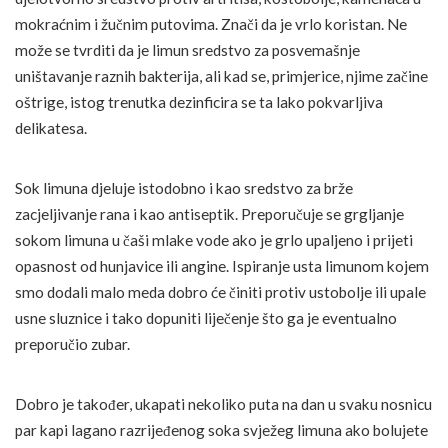
mokraćnim i žučnim putovima. Znači da je vrlo koristan. Ne
može se tvrditi da je limun sredstvo za posvemašnje
uništavanje raznih bakterija, ali kad se, primjerice, njime začine
oštrige, istog trenutka dezinficira se ta lako pokvarljiva
delikatesa.
Sok limuna djeluje istodobno i kao sredstvo za brže
zacjeljivanje rana i kao antiseptik. Preporučuje se grgljanje
sokom limuna u čaši mlake vode ako je grlo upaljeno i prijeti
opasnost od hunjavice ili angine. Ispiranje usta limunom kojem
smo dodali malo meda dobro će činiti protiv ustobolje ili upale
usne sluznice i tako dopuniti liječenje što ga je eventualno
preporučio zubar.
Dobro je također, ukapati nekoliko puta na dan u svaku nosnicu
par kapi lagano razrijeđenog soka svježeg limuna ako bolujete