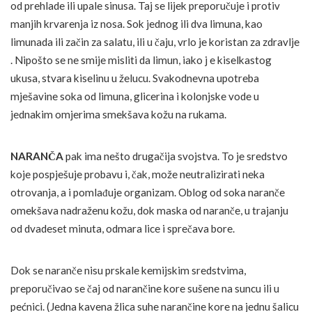
od prehlade ili upale sinusa. Taj se lijek preporučuje i protiv
manjih krvarenja iz nosa. Sok jednog ili dva limuna, kao
limunada ili začin za salatu, ili u čaju, vrlo je koristan za zdravlje
. Nipošto se ne smije misliti da limun, iako j e kiselkastog
ukusa, stvara kiselinu u želucu. Svakodnevna upotreba
mješavine soka od limuna, glicerina i kolonjske vode u
jednakim omjerima smekšava kožu na rukama.
NARANČA
pak ima nešto drugačija svojstva. To je sredstvo
koje pospješuje probavu i, čak, može neutralizirati neka
otrovanja, a i pomlađuje organizam. Oblog od soka naranče
omekšava nadraženu kožu, dok maska od naranče, u trajanju
od dvadeset minuta, odmara lice i sprečava bore.
Dok se naranče nisu prskale kemijskim sredstvima,
preporučivao se čaj od narančine kore sušene na suncu ili u
pećnici. (Jedna kavena žlica suhe narančine kore na jednu šalicu