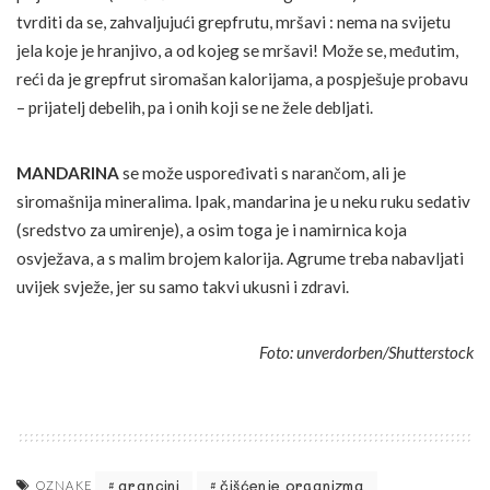
tvrditi da se, zahvaljujući grepfrutu, mršavi : nema na svijetu
jela koje je hranjivo, a od kojeg se mršavi! Može se, međutim,
reći da je grepfrut siromašan kalorijama, a pospješuje probavu
– prijatelj debelih, pa i onih koji se ne žele debljati.
MANDARINA
se može uspoređivati s narančom, ali je
siromašnija mineralima. Ipak, mandarina je u neku ruku sedativ
(sredstvo za umirenje), a osim toga je i namirnica koja
osvježava, a s malim brojem kalorija. Agrume treba nabavljati
uvijek svježe, jer su samo takvi ukusni i zdravi.
Foto: unverdorben/Shutterstock
arancini
čišćenje organizma
OZNAKE