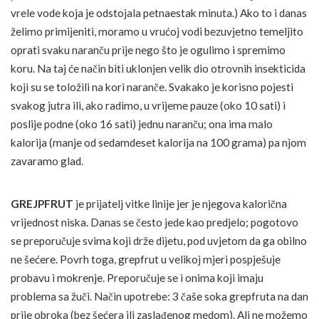
vrele vode koja je odstojala petnaestak minuta.) Ako to i danas
želimo primijeniti, moramo u vrućoj vodi bezuvjetno temeljito
oprati svaku naranču prije nego što je ogulimo i spremimo
koru. Na taj će način biti uklonjen velik dio otrovnih insekticida
koji su se toložili na kori naranče. Svakako je korisno pojesti
svakog jutra ili, ako radimo, u vrijeme pauze (oko 10 sati) i
poslije podne (oko 16 sati) jednu naranču; ona ima malo
kalorija (manje od sedamdeset kalorija na 100 grama) pa njom
zavaramo glad.
GREJPFRUT
je prijatelj vitke linije jer je njegova kalorična
vrijednost niska. Danas se često jede kao predjelo; pogotovo
se preporučuje svima koji drže dijetu, pod uvjetom da ga obilno
ne šećere. Povrh toga, grepfrut u velikoj mjeri pospješuje
probavu i mokrenje. Preporučuje se i onima koji imaju
problema sa žuči. Način upotrebe: 3 čaše soka grepfruta na dan
prije obroka (bez šećera ili zaslađenog medom). Ali ne možemo