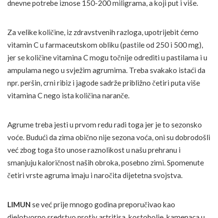
dnevne potrebe iznose 150-200 miligrama, a koji put i više.
Za velike količine, iz zdravstvenih razloga, upotrijebit ćemo
vitamin C u farmaceutskom obliku (pastile od 250 i 500 mg),
jer se količine vitamina C mogu točnije odrediti u pastilama i u
ampulama nego u svježim agrumima. Treba svakako istaći da
npr. peršin, crni ribiz i jagode sadrže približno četiri puta više
vitamina C nego ista količina naranče.
Agrume treba jesti u prvom redu radi toga jer je to sezonsko
voće. Budući da zima obično nije sezona voća, oni su dobrodošli
već zbog toga što unose raznolikost u našu prehranu i
smanjuju kaloričnost naših obroka, posebno zimi. Spomenute
četiri vrste agruma imaju i naročita dijetetna svojstva.
LIMUN
se već prije mnogo godina preporučivao kao
djelotvorno sredstvo protiv artritisa, kostobolje, kamenaca u