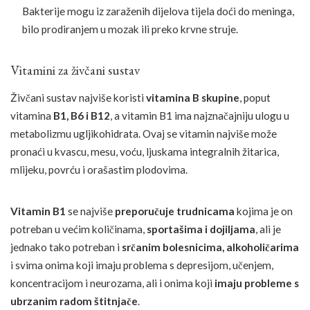
Bakterije mogu iz zaraženih dijelova tijela doći do meninga,
bilo prodiranjem u mozak ili preko krvne struje.
Vitamini za živčani sustav
Živčani sustav najviše koristi
vitamina B skupine
, poput
vitamina
B1, B6 i B12
, a vitamin B1 ima najznačajniju ulogu u
metabolizmu ugljikohidrata. Ovaj se vitamin najviše može
pronaći u kvascu, mesu, voću, ljuskama integralnih žitarica,
mlijeku, povrću i orašastim plodovima.
Vitamin B1
se najviše
preporučuje trudnicama
kojima je on
potreban u većim količinama,
sportašima i dojiljama
, ali je
jednako tako potreban i
srčanim bolesnicima, alkoholičarima
i svima onima koji imaju problema s depresijom, učenjem,
koncentracijom i neurozama, ali i onima koji
imaju probleme s
ubrzanim radom štitnjače
.