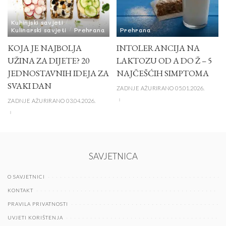
Kuhinjski savjeti
Kulinarski savjeti
Prehrana
Prehrana
KOJA JE NAJBOLJA
INTOLERANCIJA NA
UŽINA ZA DIJETE? 20
LAKTOZU OD A DO Ž – 5
JEDNOSTAVNIH IDEJA ZA
NAJČEŠĆIH SIMPTOMA
SVAKI DAN
ZADNJE AŽURIRANO 05.01.2026.
ZADNJE AŽURIRANO 03.04.2026.
SAVJETNICA
O SAVJETNICI
KONTAKT
PRAVILA PRIVATNOSTI
UVJETI KORIŠTENJA