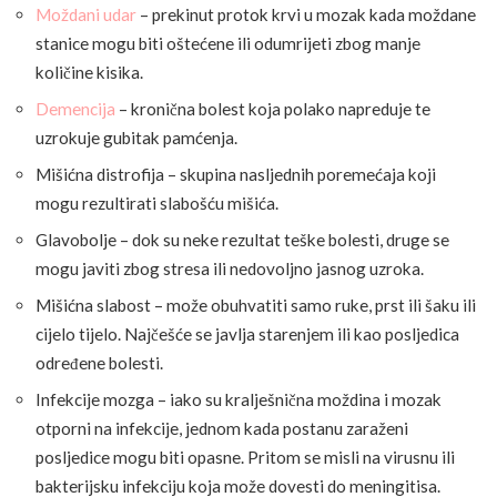
Moždani udar
– prekinut protok krvi u mozak kada moždane
stanice mogu biti oštećene ili odumrijeti zbog manje
količine kisika.
Demencija
– kronična bolest koja polako napreduje te
uzrokuje gubitak pamćenja.
Mišićna distrofija – skupina nasljednih poremećaja koji
mogu rezultirati slabošću mišića.
Glavobolje – dok su neke rezultat teške bolesti, druge se
mogu javiti zbog stresa ili nedovoljno jasnog uzroka.
Mišićna slabost – može obuhvatiti samo ruke, prst ili šaku ili
cijelo tijelo. Najčešće se javlja starenjem ili kao posljedica
određene bolesti.
Infekcije mozga – iako su kralješnična moždina i mozak
otporni na infekcije, jednom kada postanu zaraženi
posljedice mogu biti opasne. Pritom se misli na virusnu ili
bakterijsku infekciju koja može dovesti do meningitisa.