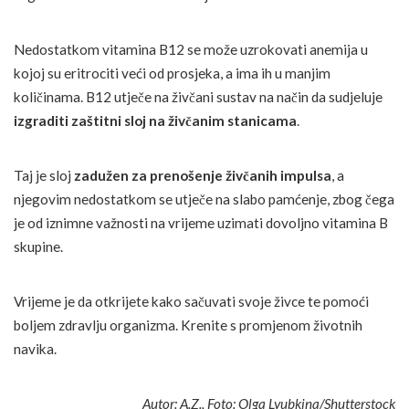
Nedostatkom vitamina B12 se može uzrokovati anemija u
kojoj su eritrociti veći od prosjeka, a ima ih u manjim
količinama. B12 utječe na živčani sustav na način da sudjeluje
izgraditi zaštitni sloj na živčanim stanicama
.
Taj je sloj
zadužen za prenošenje živčanih impulsa
, a
njegovim nedostatkom se utječe na slabo pamćenje, zbog čega
je od iznimne važnosti na vrijeme uzimati dovoljno vitamina B
skupine.
Vrijeme je da otkrijete kako sačuvati svoje živce te pomoći
boljem zdravlju organizma. Krenite s promjenom životnih
navika.
Autor: A.Z., Foto:
Olga Lyubkina/Shutterstock