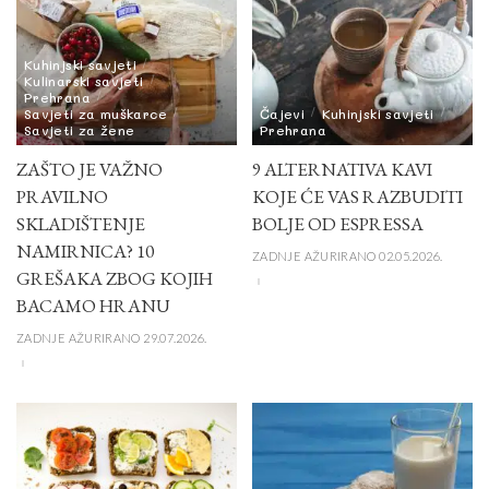
Kuhinjski savjeti
Kulinarski savjeti
Prehrana
Savjeti za muškarce
Čajevi
Kuhinjski savjeti
Savjeti za žene
Prehrana
ZAŠTO JE VAŽNO
9 ALTERNATIVA KAVI
PRAVILNO
KOJE ĆE VAS RAZBUDITI
SKLADIŠTENJE
BOLJE OD ESPRESSA
NAMIRNICA? 10
ZADNJE AŽURIRANO 02.05.2026.
GREŠAKA ZBOG KOJIH
BACAMO HRANU
ZADNJE AŽURIRANO 29.07.2026.