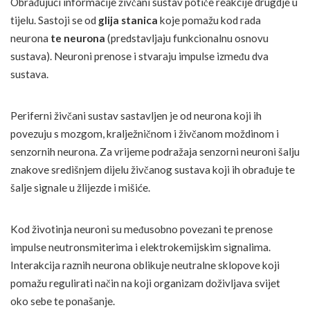
Obrađujući informacije živčani sustav potiče reakcije drugdje u
tijelu. Sastoji se od
glija stanica
koje pomažu kod rada
neurona
te neurona
(predstavljaju funkcionalnu osnovu
sustava). Neuroni prenose i stvaraju impulse između dva
sustava.
Periferni živčani sustav sastavljen je od neurona koji ih
povezuju s mozgom, kralježničnom i živčanom moždinom i
senzornih neurona. Za vrijeme podražaja senzorni neuroni šalju
znakove središnjem dijelu živčanog sustava koji ih obrađuje te
šalje signale u žlijezde i mišiće.
Kod životinja neuroni su međusobno povezani te prenose
impulse neutronsmiterima i elektrokemijskim signalima.
Interakcija raznih neurona oblikuje neutralne sklopove koji
pomažu regulirati način na koji organizam doživljava svijet
oko sebe te ponašanje.