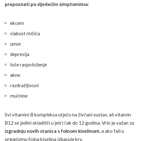
prepoznati po sljedećim simptomima
:
ekcem
slabost mišića
umor
depresija
loše raspoloženje
akne
razdražljivost
mučnine
Svi vitamini B kompleksa utječu na živčani sustav, ali vitamin
B12 se jedini skladišti u jetri čak do 12 godina. Vrlo je važan za
izgradnju novih stanica s folnom kiselinom
, a ako fali u
organizmu folna kiselina izbacuje krv.