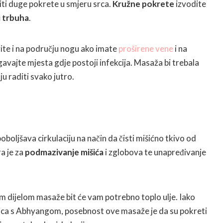
diti duge pokrete u smjeru srca.
Kružne pokrete
izvodite
i trbuha
.
ite i na području nogu ako imate
proširene vene
i na
gavajte mjesta gdje postoji infekcija. Masaža bi trebala
ju raditi svako jutro.
oboljšava cirkulaciju na način da čisti mišićno tkivo od
a je za
podmazivanje mišića
i zglobova te unapređivanje
im dijelom masaže bit će vam potrebno toplo ulje. Iako
ica s Abhyangom, posebnost ove masaže je da su pokreti