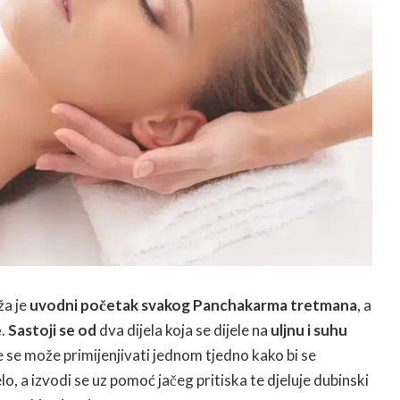
ža je
uvodni početak svakog Panchakarma tretmana
, a
e
.
Sastoji se od
dva dijela koja se dijele na
uljnu i suhu
 se može primijenjivati jednom tjedno kako bi se
ijelo, a izvodi se uz pomoć jačeg pritiska te djeluje dubinski