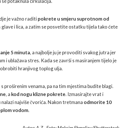
i se potaknula cirkulacija.
je je važno raditi
pokrete u smjeru suprotnom od
glave i lica, a zatim se posvetite ostatku tijela tako ćete
manje 5 minuta
, a najbolje ju je provoditi svakog jutra jer
m i ublažava stres. Kada se završi s masiranjem tijelo je
obrobiti hranjivog toplog ulja.
 s proširenim venama, pa na tim mjestima budite blagi.
žne
, a
kod nogu klizne pokrete
. Izmasirajte vrat i
u nalazi najviše čvorića. Nakon tretmana
odmorite 10
toplom vodom
.
Autor: A.Z., Foto:
Maksim Shmeljov/Shutterstock