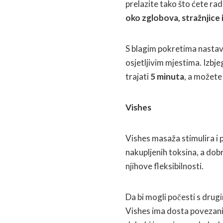
prelazite tako što ćete ra
oko zglobova, stražnjice 
S blagim pokretima nastav
osjetljivim mjestima. Izbje
trajati
5 minuta
, a možete 
Vishes
Vishes masaža stimulira i p
nakupljenih toksina, a dobr
njihove fleksibilnosti.
Da bi mogli počesti s drug
Vishes ima dosta povezan