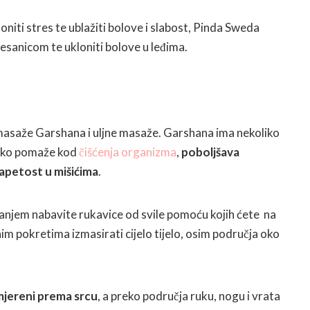
ti stres te ublažiti bolove i slabost, Pinda Sweda
nesanicom te ukloniti bolove u leđima.
 masaže Garshana i uljne masaže. Garshana ima nekoliko
tako pomaže kod
čišćenja organizma
,
poboljšava
apetost u mišićima
.
anjem nabavite rukavice od svile pomoću kojih ćete na
im pokretima izmasirati cijelo tijelo, osim područja oko
mjereni prema srcu
, a preko područja ruku, nogu i vrata