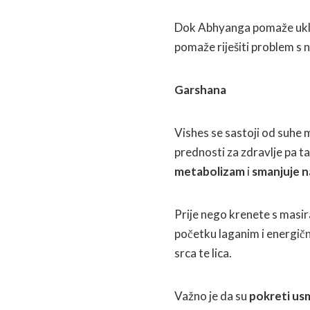
Dok Abhyanga pomaže ukloni
pomaže riješiti problem s 
Garshana
Vishes se sastoji od suhe
prednosti za zdravlje pa 
metabolizam
i
smanjuje n
Prije nego krenete s masir
početku laganim i energičn
srca te lica.
Važno je da su
pokreti us