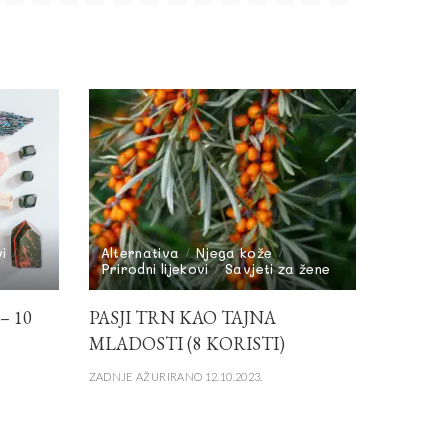
vi
Alternativa
Njega kože
Prirodni lijekovi
Savjeti za žene
– 10
PASJI TRN KAO TAJNA
MLADOSTI (8 KORISTI)
ZADNJE AŽURIRANO 12.10.2023.