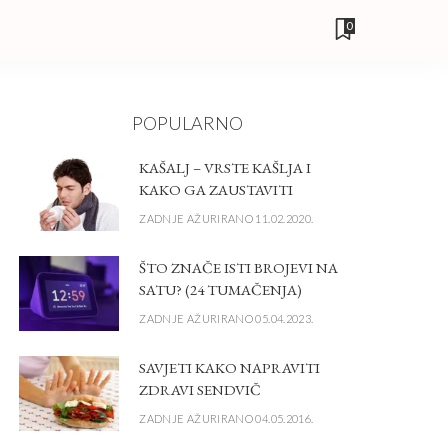
0
POPULARNO
KAŠALJ – VRSTE KAŠLJA I
KAKO GA ZAUSTAVITI
ZADNJE AŽURIRANO 11.02.2020.
ŠTO ZNAČE ISTI BROJEVI NA
SATU? (24 TUMAČENJA)
ZADNJE AŽURIRANO 05.04.2023.
SAVJETI KAKO NAPRAVITI
ZDRAVI SENDVIČ
ZADNJE AŽURIRANO 04.05.2016.