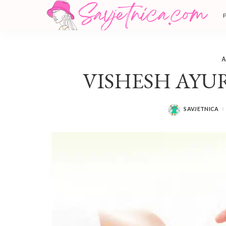
A
VISHESH AYU
SAVJETNICA
POSTED
BY