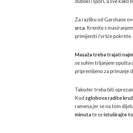
duboki i spori, a sve kako b
Za razliku od Garshane ovd
srca
. Krenite s masiranjem 
primijeniti čvršće pokrete.
Masaža treba trajati naj
se suhim trljanjem opušta u
pripremljeno za primanje d
Također treba biti oprezan
Kod
zglobova radite kru
ramena jer se na tom dijel
minuta
te se
istuširajte 