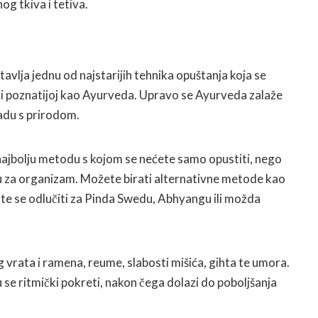
og tkiva i tetiva.
lja jednu od najstarijih tehnika opuštanja koja se
ini poznatijoj kao Ayurveda. Upravo se Ayurveda zalaže
ladu s prirodom.
ajbolju metodu s kojom se nećete samo opustiti, nego
itu za organizam. Možete birati alternativne metode kao
te se odlučiti za Pinda Swedu, Abhyangu ili možda
 vrata i ramena, reume, slabosti mišića, gihta te umora.
e ritmički pokreti, nakon čega dolazi do poboljšanja