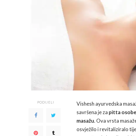
PODIJELI
Vishesh ayurvedska masa
savršena je za
pitta osob
masažu
. Ova vrsta masaže
osvježilo i revitaliziralo t