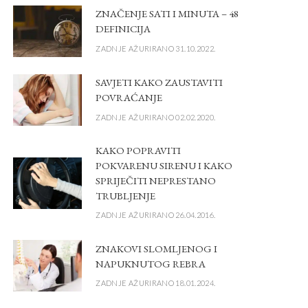
ZNAČENJE SATI I MINUTA – 48
DEFINICIJA
ZADNJE AŽURIRANO 31.10.2022.
SAVJETI KAKO ZAUSTAVITI
POVRAĆANJE
ZADNJE AŽURIRANO 02.02.2020.
KAKO POPRAVITI
POKVARENU SIRENU I KAKO
SPRIJEČITI NEPRESTANO
TRUBLJENJE
ZADNJE AŽURIRANO 26.04.2016.
ZNAKOVI SLOMLJENOG I
NAPUKNUTOG REBRA
ZADNJE AŽURIRANO 18.01.2024.