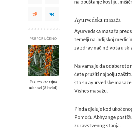
na opuštanje kostiju, mišićn
Ayurvedska masaža
Ayurvedska masaža predstav
temelji na indijskoj medic
PREPORUČENO
za zdrav način života u sk
Na vama je da odaberete n
ćete pružiti najbolju zašt
Pasji trn kao tajna
što su ayurvedske masaže 
mladosti (8 koristi)
Vishes masažu.
Pinda djeluje kod ukočenog
Pomoću Abhyange postižu s
zdravstvenog stanja.