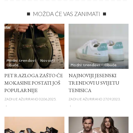
MOŽDA ĆE VAS ZANIMATI
Modni trendovi
Novosti
Obuća
Modni trendovi
Obuća
PET RAZLOGA ZAŠTO ĆE
NAJNOVIJI JESENSKI
MOKASINE POSTATI JOŠ
TRENDOVI U SVIJETU
POPULARNIJE
TENISICA
ZADNJE AŽURIRANO 02.06.2025.
ZADNJE AŽURIRANO 27.09.2023.