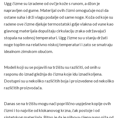
Ugg čizme su izrađene od ovčje kože s runom, a džon je
napravljen od gume. Materijal ovih čizmi omogućuje nozi da
ostane suha i drži vlagu podalje od same noge. Koža od koje su
rađene ove čizme djeluje termostatski gdje vlakna od vune kao
glavnog materijala dopuštaju cirkulaciju zraka održavajući
stopala na sobnoj temperaturi. Ugg čizme su u stanju držati
noge toplim na relativno niskoj temperaturi i zato se smatraju
idealnom zimskom obućom.
Modeli koji su se pojavili na tržištu su različiti, od onih u
rasponu do iznad gležnja do čizma koje idu iznad koljena.
Dostupni su u nekoliko različitih boja i proizvedene od nekoliko
različitih proizvođača.
Danas se na tržištu mogu naći poprilično uspješne kopije ovih
čizmi i to najviše od klokanovog krzna, čak postoje i od
sintetskog materijala. Bitno je da je njihova cijena puno niža od