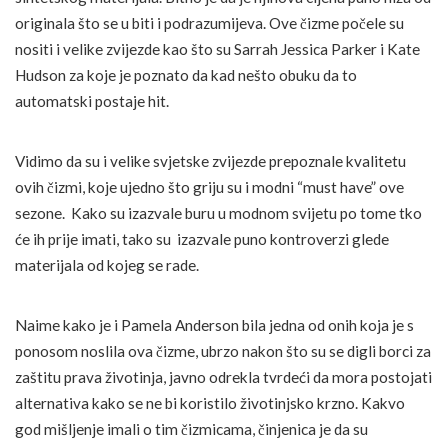
originala što se u biti i podrazumijeva. Ove čizme počele su
nositi i velike zvijezde kao što su Sarrah Jessica Parker i Kate
Hudson za koje je poznato da kad nešto obuku da to
automatski postaje hit.
Vidimo da su i velike svjetske zvijezde prepoznale kvalitetu
ovih čizmi, koje ujedno što griju su i modni “must have” ove
sezone. Kako su izazvale buru u modnom svijetu po tome tko
će ih prije imati, tako su izazvale puno kontroverzi glede
materijala od kojeg se rade.
Naime kako je i Pamela Anderson bila jedna od onih koja je s
ponosom noslila ova čizme, ubrzo nakon što su se digli borci za
zaštitu prava životinja, javno odrekla tvrdeći da mora postojati
alternativa kako se ne bi koristilo životinjsko krzno. Kakvo
god mišljenje imali o tim čizmicama, činjenica je da su