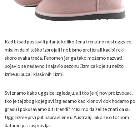
Kad bi sad postavili pitanje koliko žena trenutno nosi uggsice,
mislim da bi teško izbrojali i ne bismo pretjerali kad bi rekli
skoro svaka treća. Fenomen jer ga tako možemo nazvati,
pojavio se nedavno i najavio sezonu čizmica koje su nešto
između buca i klasičnih čizmi.
Svi znamo kako uggsice izgledaju, ali tko je njihov proizvođač,
tko je taj zbog kojeg svi izgledamo kao klonovi dok hodamo po
gradu i pokušavamo biti trendi? Mislimo da želite znati da su
Ugg čizme prvi put napravljene u Australiji iako se o točnom
datumu još raspravlja.