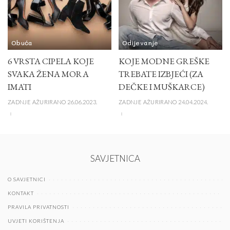
Obuća
Odijevanje
6 VRSTA CIPELA KOJE
KOJE MODNE GREŠKE
SVAKA ŽENA MORA
TREBATE IZBJEĆI (ZA
IMATI
DEČKE I MUŠKARCE)
ZADNJE AŽURIRANO 26.06.2023.
ZADNJE AŽURIRANO 24.04.2024.
SAVJETNICA
O SAVJETNICI
KONTAKT
PRAVILA PRIVATNOSTI
UVJETI KORIŠTENJA