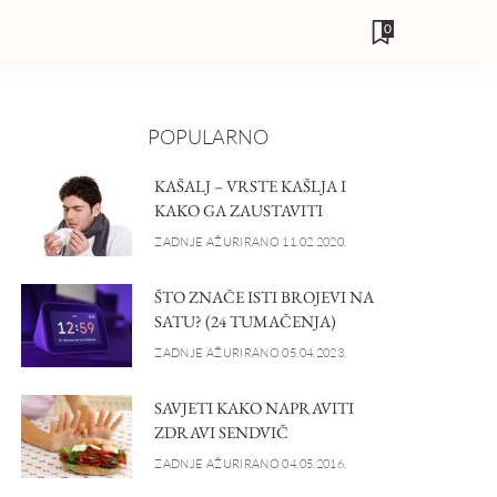
0
POPULARNO
KAŠALJ – VRSTE KAŠLJA I
KAKO GA ZAUSTAVITI
ZADNJE AŽURIRANO 11.02.2020.
ŠTO ZNAČE ISTI BROJEVI NA
SATU? (24 TUMAČENJA)
ZADNJE AŽURIRANO 05.04.2023.
SAVJETI KAKO NAPRAVITI
ZDRAVI SENDVIČ
ZADNJE AŽURIRANO 04.05.2016.