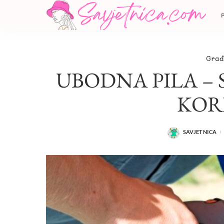
Građ
UBODNA PILA – S
KOR
SAVJETNICA
POSTED
BY