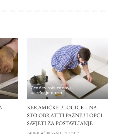
Građevinski radovi
Uređenje doma
A
KERAMIČKE PLOČICE – NA
ŠTO OBRATITI PAŽNJU I OPĆI
SAVJETI ZA POSTAVLJANJE
ZADNJE AŽURIRANO 19.07.2019.