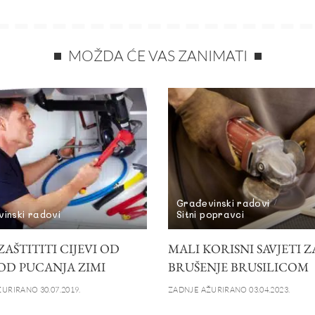
MOŽDA ĆE VAS ZANIMATI
Građevinski radovi
inski radovi
Sitni popravci
AŠTITITI CIJEVI OD
MALI KORISNI SAVJETI Z
OD PUCANJA ZIMI
BRUŠENJE BRUSILICOM
URIRANO 30.07.2019.
ZADNJE AŽURIRANO 03.04.2023.