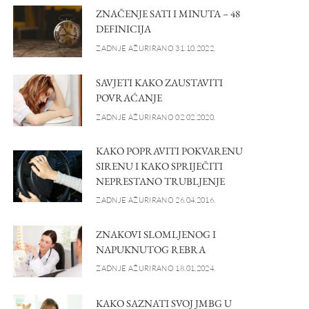
ZNAČENJE SATI I MINUTA – 48
DEFINICIJA
ZADNJE AŽURIRANO 31.10.2022.
SAVJETI KAKO ZAUSTAVITI
POVRAĆANJE
ZADNJE AŽURIRANO 02.02.2020.
KAKO POPRAVITI POKVARENU
SIRENU I KAKO SPRIJEČITI
NEPRESTANO TRUBLJENJE
ZADNJE AŽURIRANO 26.04.2016.
ZNAKOVI SLOMLJENOG I
NAPUKNUTOG REBRA
ZADNJE AŽURIRANO 18.01.2024.
KAKO SAZNATI SVOJ JMBG U