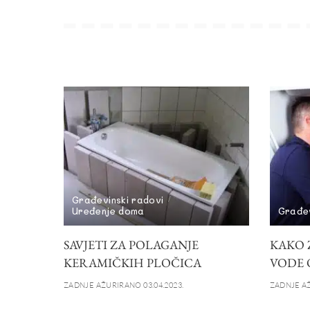
Građevinski radovi
Uređenje doma
Građev
SAVJETI ZA POLAGANJE
KAKO Z
KERAMIČKIH PLOČICA
VODE 
ZADNJE AŽURIRANO 03.04.2023.
ZADNJE AŽ