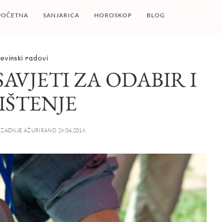
POČETNA
SANJARICA
HOROSKOP
BLOG
evinski radovi
AVJETI ZA ODABIR I
IŠTENJE
ZADNJE AŽURIRANO 26.04.2016.