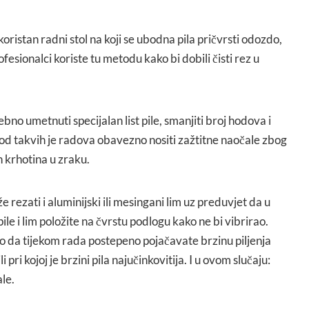
oristan radni stol na koji se ubodna pila pričvrsti odozdo,
Profesionalci koriste tu metodu kako bi dobili čisti rez u
ebno umetnuti specijalan list pile, smanjiti broj hodova i
. Kod takvih je radova obavezno nositi zažtitne naočale zbog
h krhotina u zraku.
rezati i aluminijski ili mesingani lim uz preduvjet da u
ile i lim položite na čvrstu podlogu kako ne bi vibrirao.
no da tijekom rada postepeno pojačavate brzinu piljenja
i pri kojoj je brzini pila najučinkovitija. I u ovom slučaju:
le.