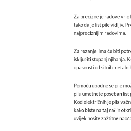
Za precizne je radove vrlo k
tako da je list pile vidljiv. 
najpreciznijim radovima.
Za rezanje lima će biti potr
isključiti stupanj njihanja
opasnosti od sitnih metalni
Pomoću ubodne se pile može 
pilu umetnete poseban list p
Kod električnih je pila važ
kako biste na taj način otkril
uvijek nosite zažtitne naoča