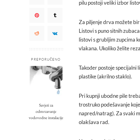
pilu postoji veliki izbor list
Za piljenje drva možete bira
Listovi s puno sitnih zubac
listovi s grubljim zupcima 
vlakana. Ukoliko želite reza
PREPORUČENO
Također postoje specijalni l
plastike (akrilno staklo).
Pri kupnji ubodne pile treba
trostruko podešavanje koje 
Savjeti za
odmrzavanje
napred/natrag). Za svaki mat
vodovodne instalacije
olakšava rad.