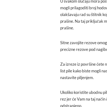
U svakom slučaju mora posto
mogli prilagoditi broj hodov
olakšavaju rad su štitnik ko
prašine. Na taj priključak m
prašine.
Sitne zavojite rezove omo
precizne rezove pod nagib
Za izreze iz površine ćete n
list pile kako biste mogli n
nastavite piljenjem.
Ukoliko koristite ubodnu pil
rez jer će Vam na taj način
odstranjeno.