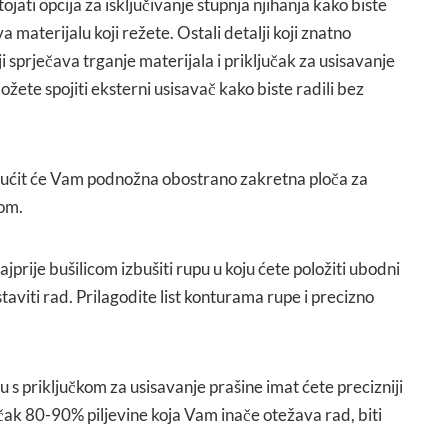
jati opcija za isključivanje stupnja njihanja kako biste
a materijalu koji režete. Ostali detalji koji znatno
ji sprječava trganje materijala i priključak za usisavanje
ožete spojiti eksterni usisavač kako biste radili bez
gućit će Vam podnožna obostrano zakretna ploča za
om.
ajprije bušilicom izbušiti rupu u koju ćete položiti ubodni
astaviti rad. Prilagodite list konturama rupe i precizno
u s priključkom za usisavanje prašine imat ćete precizniji
 čak 80-90% piljevine koja Vam inače otežava rad, biti