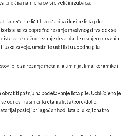
ova pile čija namjena ovisi o veličini zubaca.
ti između različitih zupčanika i kosine lista pile:
a koriste se za poprečno rezanje masivnog drva dok se
koriste za uzdužno rezanje drva, dakle u smjeru drvenih
ti uske zavoje, umetnite uski list u ubodnu pilu.
istovi pile za rezanje metala, aluminija, lima, keramike i
 obratiti pažnju na podešavanje lista pile. Uobičajeno je
se odnosi na smjer kretanja lista (gore/dolje,
erijal postoji prilagođen hod lista pile koji znatno