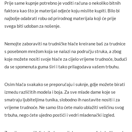
Prije same kupnje potrebno je voditi računa o nekoliko bitnih
faktora kao što je materijal odjeće koju mislite kupiti. Bilo bi
najbolje odabrati robu od prirodnog materijala koji će prije
svega biti udoban za nošenje.
Nemojte zaboraviti na trudničke hlače kreirane baš za trudnice
s posebnom mrežom koja se nalazi na području struka, a zbog
koje možete nositi svoje hlače za cijelo vrijeme trudnoće, budući
da se spomenuta guma širi i tako prilagođava vašem trbuhu.
Osim hlača svakako se preporučaju i suknje, gdje možete birati
između različitih modela i boja. Za sve mlade dame koje se
smatraju ljubiteljima tunika, slobodno ih nastavite nositi i za
vrijeme trudnoće. Ne samo što ćete malo ublažiti veličinu svog
trbuha, nego ćete ujedno postići i vedri mladenački izgled.