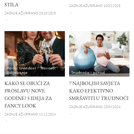
STILA
ZADNJE AŽURIRANO 10.02.2025.
ZADNJE AŽURIRANO 20.10.2025.
Modni trendovi
Novosti
Odijevanje
Trudnoća i porod
KAKO SE OBUĆI ZA
7 NAJBOLJIH SAVJETA
PROSLAVU NOVE
KAKO EFEKTIVNO
GODINE? 5 IDEJA ZA
SMRŠAVITI U TRUDNOĆI
FANCY LOOK
ZADNJE AŽURIRANO 23.09.2024.
ZADNJE AŽURIRANO 19.12.2024.