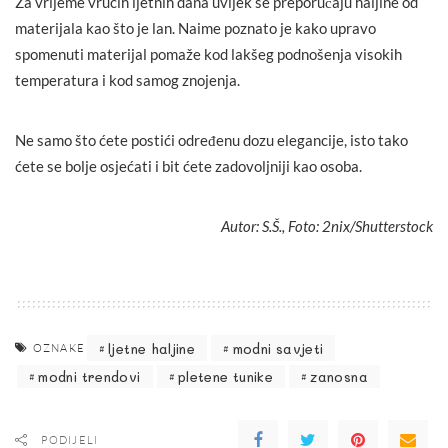
Za vrijeme vrućih ljetnih dana uvijek se preporučaju haljine od
materijala kao što je lan. Naime poznato je kako upravo
spomenuti materijal pomaže kod lakšeg podnošenja visokih
temperatura i kod samog znojenja.
Ne samo što ćete postići određenu dozu elegancije, isto tako
ćete se bolje osjećati i bit ćete zadovoljniji kao osoba.
Autor: S.Š., Foto: 2nix/Shutterstock
ljetne haljine
modni savjeti
OZNAKE
modni trendovi
pletene tunike
zanosna
PODIJELI