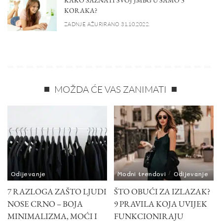
KAKO SAZNATI SVOJ JMBG U SAMO 3
KORAKA?
ZADNJE AŽURIRANO 31.10.2022.
MOŽDA ĆE VAS ZANIMATI
Odijevanje
Modni trendovi
Odijevanje
7 RAZLOGA ZAŠTO LJUDI
ŠTO OBUĆI ZA IZLAZAK?
NOSE CRNO – BOJA
9 PRAVILA KOJA UVIJEK
MINIMALIZMA, MOĆI I
FUNKCIONIRAJU