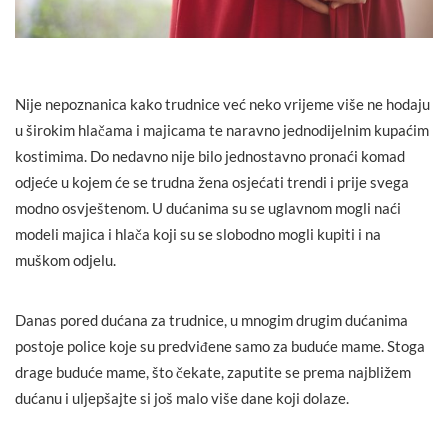
Nije nepoznanica kako trudnice već neko vrijeme više ne hodaju
u širokim hlačama i majicama te naravno jednodijelnim kupaćim
kostimima. Do nedavno nije bilo jednostavno pronaći komad
odjeće u kojem će se trudna žena osjećati trendi i prije svega
modno osvještenom. U dućanima su se uglavnom mogli naći
modeli majica i hlača koji su se slobodno mogli kupiti i na
muškom odjelu.
Danas pored dućana za trudnice, u mnogim drugim dućanima
postoje police koje su predviđene samo za buduće mame. Stoga
drage buduće mame, što čekate, zaputite se prema najbližem
dućanu i uljepšajte si još malo više dane koji dolaze.