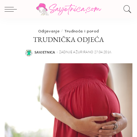
Odijevanje
Trudnoća i porod
TRUDNIČKA ODJEĆA
ZADNJE AŽURIRANO 27.04.2016.
SAVJETNICA
POSTED
BY