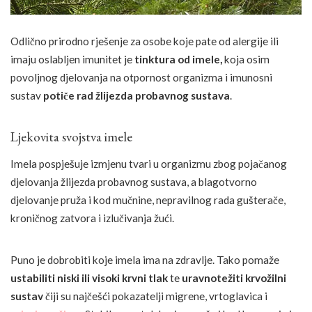
Odlično prirodno rješenje za osobe koje pate od alergije ili
imaju oslabljen imunitet je
tinktura od imele,
koja osim
povoljnog djelovanja na otpornost organizma i imunosni
sustav
potiče rad žlijezda probavnog sustava
.
Ljekovita svojstva imele
Imela pospješuje izmjenu tvari u organizmu zbog pojačanog
djelovanja žlijezda probavnog sustava, a blagotvorno
djelovanje pruža i kod mučnine, nepravilnog rada gušterače,
kroničnog zatvora i izlučivanja žući.
Puno je dobrobiti koje imela ima na zdravlje. Tako pomaže
ustabiliti niski ili visoki krvni tlak
te
uravnotežiti krvožilni
sustav
čiji su najčešći pokazatelji migrene, vrtoglavica i