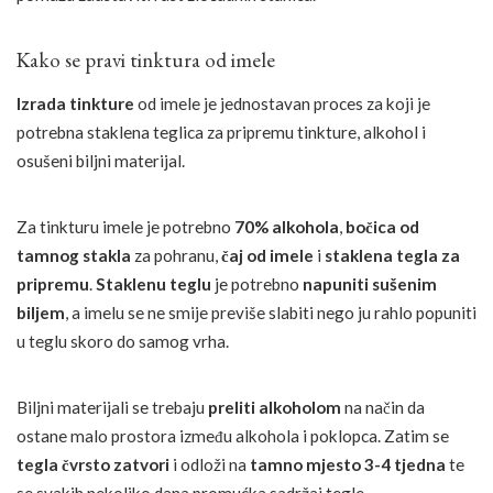
Kako se pravi tinktura od imele
Izrada tinkture
od imele je jednostavan proces za koji je
potrebna staklena teglica za pripremu tinkture, alkohol i
osušeni biljni materijal.
Za tinkturu imele je potrebno
70% alkohola
,
bočica od
tamnog stakla
za pohranu,
čaj od imele
i
staklena tegla za
pripremu
.
Staklenu teglu
je potrebno
napuniti sušenim
biljem
, a imelu se ne smije previše slabiti nego ju rahlo popuniti
u teglu skoro do samog vrha.
Biljni materijali se trebaju
preliti alkoholom
na način da
ostane malo prostora između alkohola i poklopca. Zatim se
tegla čvrsto zatvori
i odloži na
tamno mjesto 3-4 tjedna
te