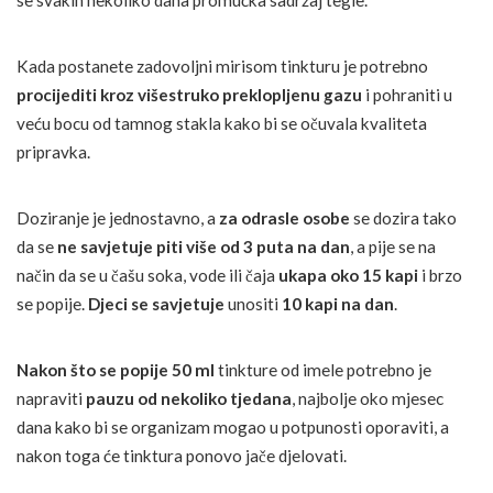
se svakih nekoliko dana promućka sadržaj tegle.
Kada postanete zadovoljni mirisom tinkturu je potrebno
procijediti kroz višestruko preklopljenu gazu
i pohraniti u
veću bocu od tamnog stakla kako bi se očuvala kvaliteta
pripravka.
Doziranje je jednostavno, a
za odrasle osobe
se dozira tako
da se
ne savjetuje piti više od 3 puta na dan
, a pije se na
način da se u čašu soka, vode ili čaja
ukapa oko 15 kapi
i brzo
se popije.
Djeci se savjetuje
unositi
10 kapi na dan
.
Nakon što se popije 50 ml
tinkture od imele potrebno je
napraviti
pauzu od nekoliko tjedana
, najbolje oko mjesec
dana kako bi se organizam mogao u potpunosti oporaviti, a
nakon toga će tinktura ponovo jače djelovati.