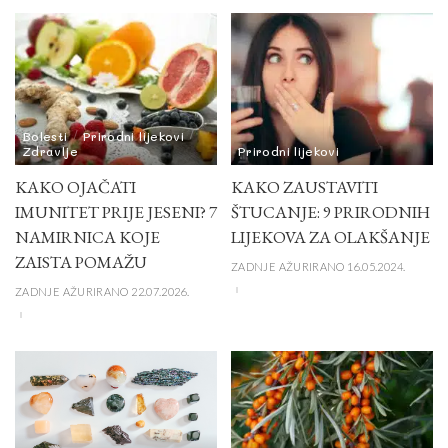
Bolesti
Prirodni lijekovi
Zdravlje
Prirodni lijekovi
KAKO OJAČATI
KAKO ZAUSTAVITI
IMUNITET PRIJE JESENI? 7
ŠTUCANJE: 9 PRIRODNIH
NAMIRNICA KOJE
LIJEKOVA ZA OLAKŠANJE
ZAISTA POMAŽU
ZADNJE AŽURIRANO 16.05.2024.
ZADNJE AŽURIRANO 22.07.2026.