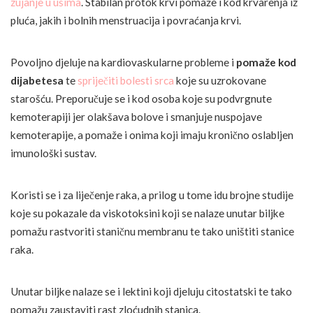
zujanje u ušima
. Stabilan protok krvi pomaže i kod krvarenja iz
pluća, jakih i bolnih menstruacija i povraćanja krvi.
Povoljno djeluje na kardiovaskularne probleme i
pomaže kod
dijabetesa
te
spriječiti bolesti srca
koje su uzrokovane
starošću. Preporučuje se i kod osoba koje su podvrgnute
kemoterapiji jer olakšava bolove i smanjuje nuspojave
kemoterapije, a pomaže i onima koji imaju kronično oslabljen
imunološki sustav.
Koristi se i za liječenje raka, a prilog u tome idu brojne studije
koje su pokazale da viskotoksini koji se nalaze unutar biljke
pomažu rastvoriti staničnu membranu te tako uništiti stanice
raka.
Unutar biljke nalaze se i lektini koji djeluju citostatski te tako
pomažu zaustaviti rast zloćudnih stanica.