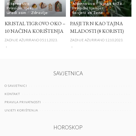
Alternativa
Alternativa
Njega kože
Prirodni lijekovi
Prirodni lijekovi
Uradi sam
Zdravlje
Savjeti za žene
KRISTAL TIGROVO OKO –
PASJI TRN KAO TAJNA
10 NAČINA KORIŠTENJA
MLADOSTI (8 KORISTI)
ZADNJE AŽURIRANO 05.11.2023.
ZADNJE AŽURIRANO 12.10.2023.
SAVJETNICA
O SAVJETNICI
KONTAKT
PRAVILA PRIVATNOSTI
UVJETI KORIŠTENJA
HOROSKOP