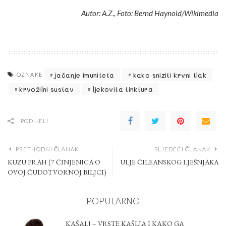
Autor: A.Z., Foto: Bernd Haynold/Wikimedia
jačanje imuniteta
kako sniziti krvni tlak
OZNAKE
krvožilni sustav
ljekovita tinktura
PODIJELI
PRETHODNI ČLANAK
SLJEDEĆI ČLANAK
KUZU PRAH (7 ČINJENICA O
ULJE ČILEANSKOG LJEŠNJAKA
OVOJ ČUDOTVORNOJ BILJCI)
POPULARNO
KAŠALJ – VRSTE KAŠLJA I KAKO GA