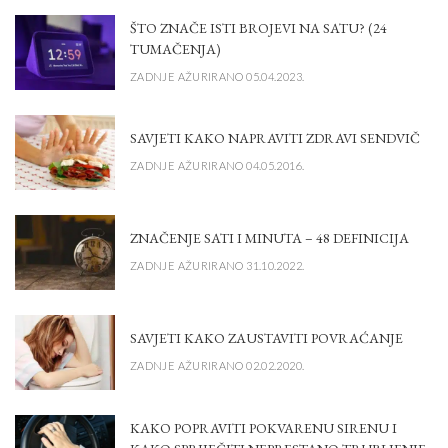
ŠTO ZNAČE ISTI BROJEVI NA SATU? (24
TUMAČENJA)
ZADNJE AŽURIRANO 05.04.2023.
SAVJETI KAKO NAPRAVITI ZDRAVI SENDVIČ
ZADNJE AŽURIRANO 04.05.2016.
ZNAČENJE SATI I MINUTA – 48 DEFINICIJA
ZADNJE AŽURIRANO 31.10.2022.
SAVJETI KAKO ZAUSTAVITI POVRAĆANJE
ZADNJE AŽURIRANO 02.02.2020.
KAKO POPRAVITI POKVARENU SIRENU I