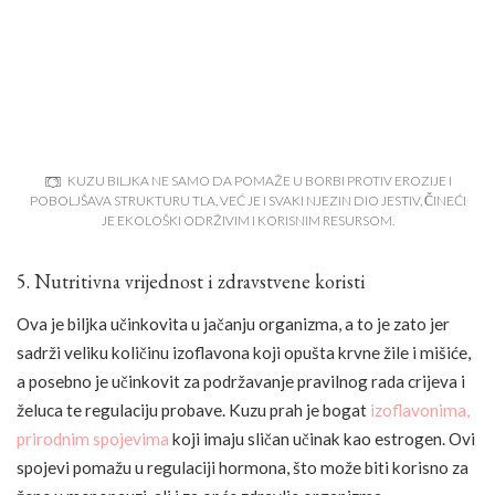
KUZU BILJKA NE SAMO DA POMAŽE U BORBI PROTIV EROZIJE I
POBOLJŠAVA STRUKTURU TLA, VEĆ JE I SVAKI NJEZIN DIO JESTIV, ČINEĆI
JE EKOLOŠKI ODRŽIVIM I KORISNIM RESURSOM.
5. Nutritivna vrijednost i zdravstvene koristi
Ova je biljka učinkovita u jačanju organizma, a to je zato jer
sadrži veliku količinu izoflavona koji opušta krvne žile i mišiće,
a posebno je učinkovit za podržavanje pravilnog rada crijeva i
želuca te regulaciju probave. Kuzu prah je bogat
izoflavonima,
prirodnim spojevima
koji imaju sličan učinak kao estrogen. Ovi
spojevi pomažu u regulaciji hormona, što može biti korisno za