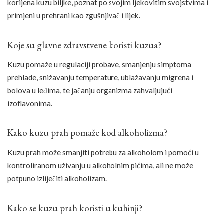
korijena kuzu biljke, poznat po svojim ljekovitim svojstvima i
primjeni u prehrani kao zgušnjivač i lijek.
Koje su glavne zdravstvene koristi kuzua?
Kuzu pomaže u regulaciji probave, smanjenju simptoma
prehlade, snižavanju temperature, ublažavanju migrena i
bolova u leđima, te jačanju organizma zahvaljujući
izoflavonima.
Kako kuzu prah pomaže kod alkoholizma?
Kuzu prah može smanjiti potrebu za alkoholom i pomoći u
kontroliranom uživanju u alkoholnim pićima, ali ne može
potpuno izliječiti alkoholizam.
Kako se kuzu prah koristi u kuhinji?