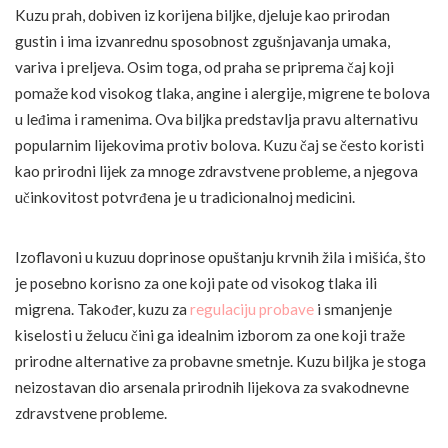
Kuzu prah, dobiven iz korijena biljke, djeluje kao prirodan
gustin i ima izvanrednu sposobnost zgušnjavanja umaka,
variva i preljeva. Osim toga, od praha se priprema čaj koji
pomaže kod visokog tlaka, angine i alergije, migrene te bolova
u leđima i ramenima. Ova biljka predstavlja pravu alternativu
popularnim lijekovima protiv bolova. Kuzu čaj se često koristi
kao prirodni lijek za mnoge zdravstvene probleme, a njegova
učinkovitost potvrđena je u tradicionalnoj medicini.
Izoflavoni u kuzuu doprinose opuštanju krvnih žila i mišića, što
je posebno korisno za one koji pate od visokog tlaka ili
migrena. Također, kuzu za
regulaciju probave
i smanjenje
kiselosti u želucu čini ga idealnim izborom za one koji traže
prirodne alternative za probavne smetnje. Kuzu biljka je stoga
neizostavan dio arsenala prirodnih lijekova za svakodnevne
zdravstvene probleme.