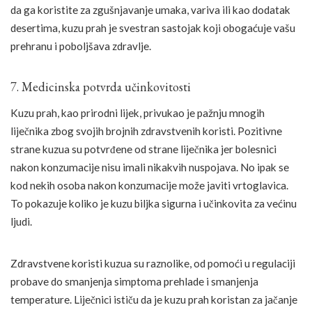
da ga koristite za zgušnjavanje umaka, variva ili kao dodatak
desertima, kuzu prah je svestran sastojak koji obogaćuje vašu
prehranu i poboljšava zdravlje.
7. Medicinska potvrda učinkovitosti
Kuzu prah, kao prirodni lijek, privukao je pažnju mnogih
liječnika zbog svojih brojnih zdravstvenih koristi. Pozitivne
strane kuzua su potvrđene od strane liječnika jer bolesnici
nakon konzumacije nisu imali nikakvih nuspojava. No ipak se
kod nekih osoba nakon konzumacije može javiti vrtoglavica.
To pokazuje koliko je kuzu biljka sigurna i učinkovita za većinu
ljudi.
Zdravstvene koristi kuzua su raznolike, od pomoći u regulaciji
probave do smanjenja simptoma prehlade i smanjenja
temperature. Liječnici ističu da je kuzu prah koristan za jačanje