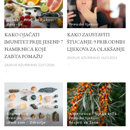
Bolesti
Prirodni lijekovi
Zdravlje
Prirodni lijekovi
KAKO OJAČATI
KAKO ZAUSTAVITI
IMUNITET PRIJE JESENI? 7
ŠTUCANJE: 9 PRIRODNIH
NAMIRNICA KOJE
LIJEKOVA ZA OLAKŠANJE
ZAISTA POMAŽU
ZADNJE AŽURIRANO 16.05.2024.
ZADNJE AŽURIRANO 22.07.2026.
Alternativa
Alternativa
Njega kože
Prirodni lijekovi
Prirodni lijekovi
Uradi sam
Zdravlje
Savjeti za žene