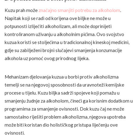
Kuzu prah može
značajno smanjiti potrebu za alkoholom
.
Napitak koji se radi od korijena ove biljke ne može u
potpunosti izliječiti alkoholizam, ali može doprinijeti
kontroliranom uživanju u alkoholnim pićima. Ovo svojstvo
kuzua koristi se stoljećima u tradicionalnoj kineskoj medicini,
gdje su zabilježeni brojni slučajevi smanjenja konzumacije
alkohola uz pomoć ovog prirodnog lijeka.
Mehanizam djelovanja kuzua u borbi protiv alkoholizma
temelji se na njegovoj sposobnosti da uravnoteži kemijske
procese u tijelu. Kuzu biljka sadrži spojeve koji pomažu u
smanjenju žudnje za alkoholom, čineći ga korisnim dodatkom u
programima za smanjenje ovisnosti. Dok kuzu čaj ne može
samostalno riješiti problem alkoholizma, njegova upotreba
može biti koristan dio holističkog pristupa liječenju ove
ovisnosti.