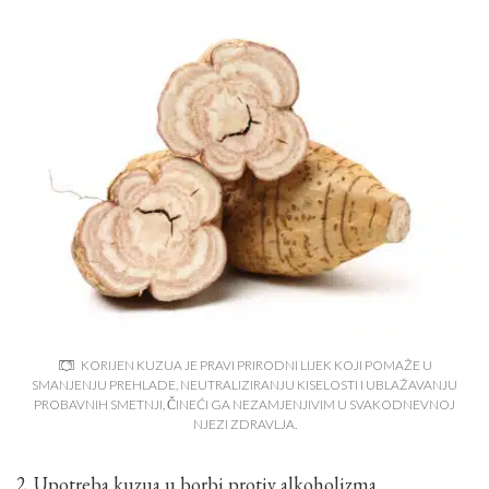
KORIJEN KUZUA JE PRAVI PRIRODNI LIJEK KOJI POMAŽE U
SMANJENJU PREHLADE, NEUTRALIZIRANJU KISELOSTI I UBLAŽAVANJU
PROBAVNIH SMETNJI, ČINEĆI GA NEZAMJENJIVIM U SVAKODNEVNOJ
NJEZI ZDRAVLJA.
2. Upotreba kuzua u borbi protiv alkoholizma