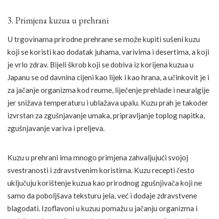
3. Primjena kuzua u prehrani
U trgovinama prirodne prehrane se može kupiti sušeni kuzu
koji se koristi kao dodatak juhama, varivima i desertima, a koji
je vrlo zdrav. Bijeli škrob koji se dobiva iz korijena kuzua u
Japanu se od davnina cijeni kao lijek i kao hrana, a učinkovit je i
za jačanje organizma kod reume, liječenje prehlade i neuralgije
jer snižava temperaturu i ublažava upalu. Kuzu prah je također
izvrstan za zgušnjavanje umaka, pripravljanje toplog napitka,
zgušnjavanje variva i preljeva.
Kuzu u prehrani ima mnogo primjena zahvaljujući svojoj
svestranosti i zdravstvenim koristima. Kuzu recepti često
uključuju korištenje kuzua kao prirodnog zgušnjivača koji ne
samo da poboljšava teksturu jela, već i dodaje zdravstvene
blagodati. Izoflavoni u kuzuu pomažu u jačanju organizma i