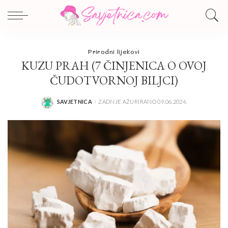
Prirodni lijekovi
KUZU PRAH (7 ČINJENICA O OVOJ
ČUDOTVORNOJ BILJCI)
SAVJETNICA
ZADNJE AŽURIRANO 09.06.2024.
POSTED
BY