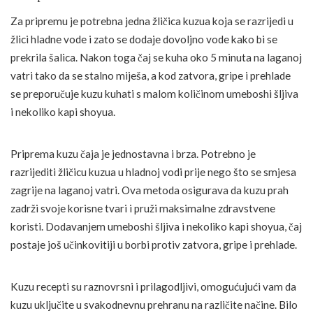
Za pripremu je potrebna jedna žličica kuzua koja se razrijedi u
žlici hladne vode i zato se dodaje dovoljno vode kako bi se
prekrila šalica. Nakon toga čaj se kuha oko 5 minuta na laganoj
vatri tako da se stalno miješa, a kod zatvora, gripe i prehlade
se preporučuje kuzu kuhati s malom količinom umeboshi šljiva
i nekoliko kapi shoyua.
Priprema kuzu čaja je jednostavna i brza. Potrebno je
razrijediti žličicu kuzua u hladnoj vodi prije nego što se smjesa
zagrije na laganoj vatri. Ova metoda osigurava da kuzu prah
zadrži svoje korisne tvari i pruži maksimalne zdravstvene
koristi. Dodavanjem umeboshi šljiva i nekoliko kapi shoyua, čaj
postaje još učinkovitiji u borbi protiv zatvora, gripe i prehlade.
Kuzu recepti su raznovrsni i prilagodljivi, omogućujući vam da
kuzu uključite u svakodnevnu prehranu na različite načine. Bilo