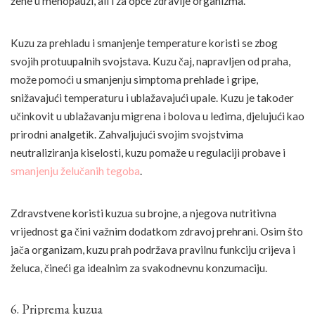
žene u menopauzi, ali i za opće zdravlje organizma.
Kuzu za prehladu i smanjenje temperature koristi se zbog
svojih protuupalnih svojstava. Kuzu čaj, napravljen od praha,
može pomoći u smanjenju simptoma prehlade i gripe,
snižavajući temperaturu i ublažavajući upale. Kuzu je također
učinkovit u ublažavanju migrena i bolova u leđima, djelujući kao
prirodni analgetik. Zahvaljujući svojim svojstvima
neutraliziranja kiselosti, kuzu pomaže u regulaciji probave i
smanjenju želučanih tegoba
.
Zdravstvene koristi kuzua su brojne, a njegova nutritivna
vrijednost ga čini važnim dodatkom zdravoj prehrani. Osim što
jača organizam, kuzu prah podržava pravilnu funkciju crijeva i
želuca, čineći ga idealnim za svakodnevnu konzumaciju.
6. Priprema kuzua