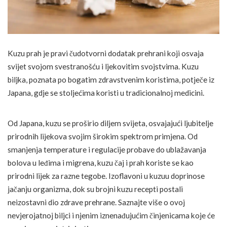
Kuzu prah je pravi čudotvorni dodatak prehrani koji osvaja
svijet svojom svestranošću i ljekovitim svojstvima. Kuzu
biljka, poznata po bogatim zdravstvenim koristima, potječe iz
Japana, gdje se stoljećima koristi u tradicionalnoj medicini.
Od Japana, kuzu se proširio diljem svijeta, osvajajući ljubitelje
prirodnih lijekova svojim širokim spektrom primjena. Od
smanjenja temperature i regulacije probave do ublažavanja
bolova u leđima i migrena, kuzu čaj i prah koriste se kao
prirodni lijek za razne tegobe. Izoflavoni u kuzuu doprinose
jačanju organizma, dok su brojni kuzu recepti postali
neizostavni dio zdrave prehrane. Saznajte više o ovoj
nevjerojatnoj biljci i njenim iznenađujućim činjenicama koje će