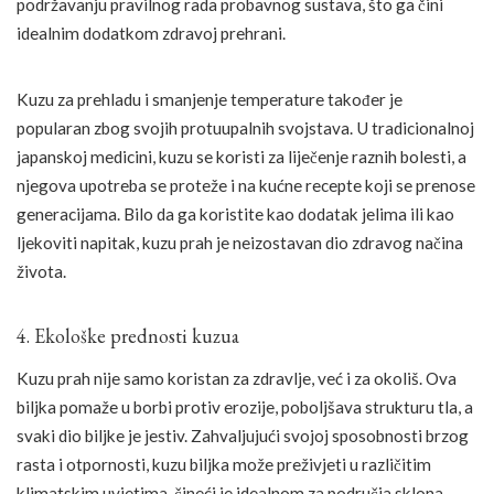
podržavanju pravilnog rada probavnog sustava, što ga čini
idealnim dodatkom zdravoj prehrani.
Kuzu za prehladu i smanjenje temperature također je
popularan zbog svojih protuupalnih svojstava. U tradicionalnoj
japanskoj medicini, kuzu se koristi za liječenje raznih bolesti, a
njegova upotreba se proteže i na kućne recepte koji se prenose
generacijama. Bilo da ga koristite kao dodatak jelima ili kao
ljekoviti napitak, kuzu prah je neizostavan dio zdravog načina
života.
4. Ekološke prednosti kuzua
Kuzu prah nije samo koristan za zdravlje, već i za okoliš. Ova
biljka pomaže u borbi protiv erozije, poboljšava strukturu tla, a
svaki dio biljke je jestiv. Zahvaljujući svojoj sposobnosti brzog
rasta i otpornosti, kuzu biljka može preživjeti u različitim
klimatskim uvjetima, čineći je idealnom za područja sklona