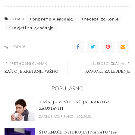
priprema vjenčanja
recepti za torte
OZNAKE
savjeti za vjenčanje
PODIJELI
PRETHODNI ČLANAK
SLJEDEĆI ČLANAK
ZAŠTO JE KRETANJE VAŽNO
KOMORE ZA LEBDENJE
POPULARNO
KAŠALJ – VRSTE KAŠLJA I KAKO GA
ZAUSTAVITI
ZADNJE AŽURIRANO 11.02.2020.
ŠTO ZNAČE ISTI BROJEVI NA SATU? (24