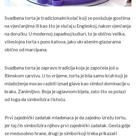
Svadbena torta je tradicionalni kolač koji se poslužuje gostima
na vjenčanjima ili kao što je slučaj u Engleskoj, nakon vjenčanja
na doručku. U modernoj zapadnoj kulturi, to je obično velika,
višeslojna torta s puno katova, jako ukrašenim glazurama
obično od marcipana.
Svadbena torta je zapravo tradicija koja je započela još u
Rimskom carstvu. U to vrijeme, torta je bila samo kruh koji je
mladoženja morao razbiti iznad glave kao simbol dominacije u
braku. Zanimljivo. Boja je uglavnom bijela, zato što se polazi
od toga da simbolizira čistoću.
Prvi zajednički zadatak mladenaca je da zajedno izrežu tortu,
jer taj čin simbolizira njihov prvi zajednički zadatak. Gesta gdje
se međusobno hrane, drugi je simbol koji treba prikazati