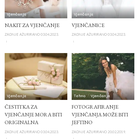
Vjenčanja
Vjenčanja
NAKIT ZA VJENČANJE
VJENČANICE
ZADNJE AŽURIRANO 03.04.2023.
ZADNJE AŽURIRANO 03.04.2023.
Vjenčanja
Tehno
Vjenčanja
ČESTITKA ZA
FOTOGRAFIRANJE
VJENČANJE MORA BITI
VJENČANJA MOŽE BITI
ORIGINALNA
JEFTINO
ZADNJE AŽURIRANO 03.04.2023.
ZADNJE AŽURIRANO 20.02.2019.