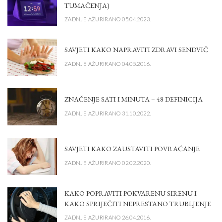
TUMAČENJA)
ZADNJE AŽURIRANO 05.04.2023.
SAVJETI KAKO NAPRAVITI ZDRAVI SENDVIČ
ZADNJE AŽURIRANO 04.05.2016.
ZNAČENJE SATI I MINUTA – 48 DEFINICIJA
ZADNJE AŽURIRANO 31.10.2022.
SAVJETI KAKO ZAUSTAVITI POVRAĆANJE
ZADNJE AŽURIRANO 02.02.2020.
KAKO POPRAVITI POKVARENU SIRENU I
KAKO SPRIJEČITI NEPRESTANO TRUBLJENJE
ZADNJE AŽURIRANO 26.04.2016.