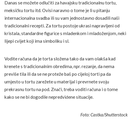
Danas se možete odlučiti za havajsku tradicionalnu tortu,
meksičku tortu itd. Ovisi naravno o tome je li u pitanju
internacionalna svadba ili su vam jednostavno dosadili naši
tradicionalni recepti. Za tortu postoje ukrasi napravljeni od
kristala, standardne figurice s mladenkom i mladoženjom, neki
lijepi cvijet koji ima simboliku i sl.
Vodite računa da je torta složena tako da vam olakša kad
krenete s tradicionalnim obredima, npr. rezanje, da nema
previše tila ili da se ne proteže baš po cijeloj torti pa da
umjesto u tortu zarežete u materijal i prevrnete svoju
prekrasnu tortu na pod. Znači, treba voditi računa i o tome
kako se ne bi dogodile nepredviđene situacije.
Foto: Castka/Shutterstock