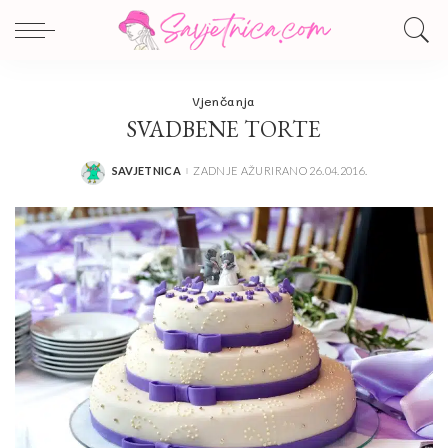
Vjenčanja
SVADBENE TORTE
SAVJETNICA
ZADNJE AŽURIRANO 26.04.2016.
POSTED
BY