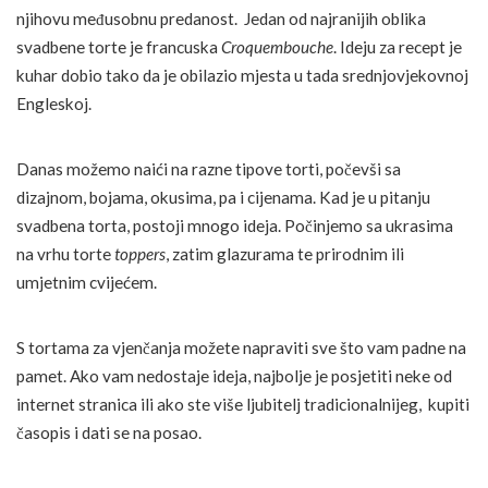
njihovu međusobnu predanost. Jedan od najranijih oblika
svadbene torte je francuska
Croquembouche
. Ideju za recept je
kuhar dobio tako da je obilazio mjesta u tada srednjovjekovnoj
Engleskoj.
Danas možemo naići na razne tipove torti, počevši sa
dizajnom, bojama, okusima, pa i cijenama. Kad je u pitanju
svadbena torta, postoji mnogo ideja. Počinjemo sa ukrasima
na vrhu torte
toppers
, zatim glazurama te prirodnim ili
umjetnim cvijećem.
S tortama za vjenčanja možete napraviti sve što vam padne na
pamet. Ako vam nedostaje ideja, najbolje je posjetiti neke od
internet stranica ili ako ste više ljubitelj tradicionalnijeg, kupiti
časopis i dati se na posao.