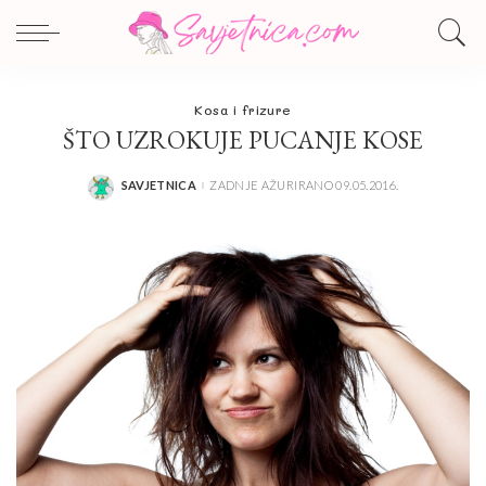
Kosa i frizure
ŠTO UZROKUJE PUCANJE KOSE
SAVJETNICA
ZADNJE AŽURIRANO 09.05.2016.
POSTED
BY