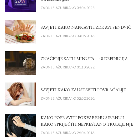
ZADNJE AŽURIRANO 05.04.2023.
SAVJETI KAKO NAPRAVITI ZDRAVI SENDVIČ
ZADNJE AŽURIRANO 04.05.2016.
ZNAČENJE SATI I MINUTA – 48 DEFINICIJA
ZADNJE AŽURIRANO 31.10.2022.
SAVJETI KAKO ZAUSTAVITI POVRAĆANJE
ZADNJE AŽURIRANO 02.02.2020.
KAKO POPRAVITI POKVARENU SIRENU I
KAKO SPRIJEČITI NEPRESTANO TRUBLJENJE
ZADNJE AŽURIRANO 26.04.2016.