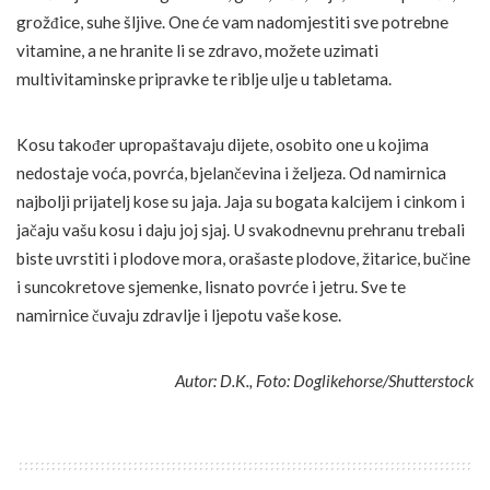
grožđice, suhe šljive. One će vam nadomjestiti sve potrebne
vitamine, a ne hranite li se zdravo, možete uzimati
multivitaminske pripravke te riblje ulje u tabletama.
Kosu također upropaštavaju dijete, osobito one u kojima
nedostaje voća, povrća, bjelančevina i željeza. Od namirnica
najbolji prijatelj kose su jaja. Jaja su bogata kalcijem i cinkom i
jačaju vašu kosu i daju joj sjaj. U svakodnevnu prehranu trebali
biste uvrstiti i plodove mora, orašaste plodove, žitarice, bučine
i suncokretove sjemenke, lisnato povrće i jetru. Sve te
namirnice čuvaju zdravlje i ljepotu vaše kose.
Autor: D.K., Foto: Doglikehorse/Shutterstock