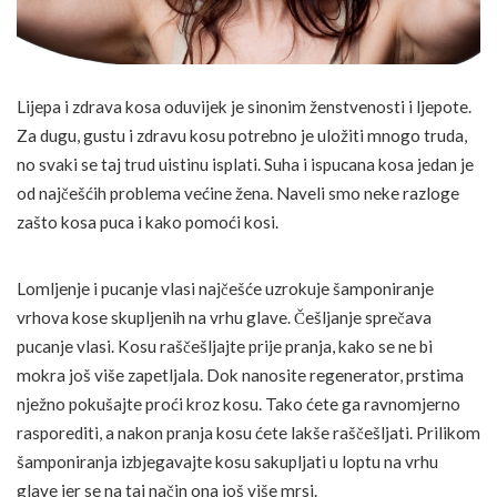
Lijepa i zdrava kosa oduvijek je sinonim ženstvenosti i ljepote.
Za dugu, gustu i zdravu kosu potrebno je uložiti mnogo truda,
no svaki se taj trud uistinu isplati. Suha i ispucana kosa jedan je
od najčešćih problema većine žena. Naveli smo neke razloge
zašto kosa puca i kako pomoći kosi.
Lomljenje i pucanje vlasi najčešće uzrokuje šamponiranje
vrhova kose skupljenih na vrhu glave. Češljanje sprečava
pucanje vlasi. Kosu raščešljajte prije pranja, kako se ne bi
mokra još više zapetljala. Dok nanosite regenerator, prstima
nježno pokušajte proći kroz kosu. Tako ćete ga ravnomjerno
rasporediti, a nakon pranja kosu ćete lakše raščešljati. Prilikom
šamponiranja izbjegavajte kosu sakupljati u loptu na vrhu
glave jer se na taj način ona još više mrsi.