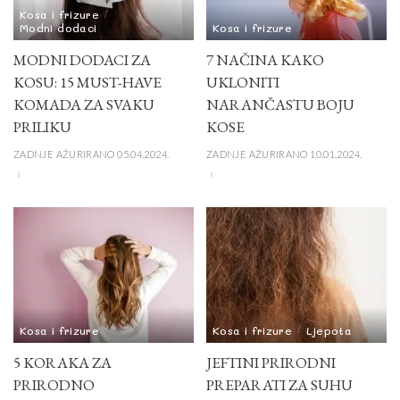
Kosa i frizure
Modni dodaci
Kosa i frizure
MODNI DODACI ZA
7 NAČINA KAKO
KOSU: 15 MUST-HAVE
UKLONITI
KOMADA ZA SVAKU
NARANČASTU BOJU
PRILIKU
KOSE
ZADNJE AŽURIRANO 05.04.2024.
ZADNJE AŽURIRANO 10.01.2024.
Kosa i frizure
Kosa i frizure
Ljepota
5 KORAKA ZA
JEFTINI PRIRODNI
PRIRODNO
PREPARATI ZA SUHU