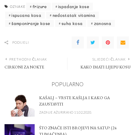
frizure
ispadanje kose
OZNAKE
ispucana kosa
nedostatak vitamina
šamponiranje kose
suha kosa
zanosna
PODIJELI
PRETHODNI ČLANAK
SLJEDEĆI ČLANAK
CIRKONI ZA NOKTE
KAKO IMATI LIJEPU KOSU
POPULARNO
KAŠALJ – VRSTE KAŠLJA I KAKO GA
ZAUSTAVITI
ZADNJE AŽURIRANO 11.02.2020.
ŠTO ZNAČE ISTI BROJEVI NA SATU? (24
TUMAČENJA)