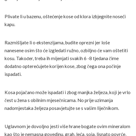
Plivate li u bazenu, oštećenje kose od klora izbjegnite noseći
kapu.
Razmišljate li o ekstenzijama, budite oprezni jer loše
nanesene osim što će izgledati ružno, ozbiljno će vam oštetiti
kosu. Također, treba ih mijenjati svakih 6 -8 tjedana čime
dodatno opterećujete korijen kose, zbog čega ona počinje
ispadati.
Kosa pojačano može ispadati i zbog manjka željeza, koji je vrlo
čest u žena s obilnim mjesečnicama. No prije uzimanja
nadomjestaka željeza posavjetujte se s vašim liječnikom.
Uglavnom je dovoljno jesti više hrane bogate ovim mineralom
kao što je nemasna govedinu, grah, leća, soja, lisnato povrće,