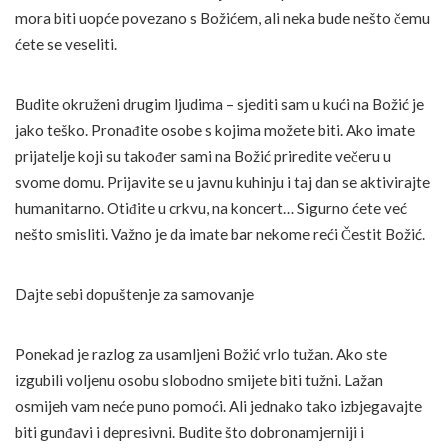
mora biti uopće povezano s Božićem, ali neka bude nešto čemu
ćete se veseliti.
Budite okruženi drugim ljudima – sjediti sam u kući na Božić je
jako teško. Pronađite osobe s kojima možete biti. Ako imate
prijatelje koji su također sami na Božić priredite večeru u
svome domu. Prijavite se u javnu kuhinju i taj dan se aktivirajte
humanitarno. Otiđite u crkvu, na koncert… Sigurno ćete već
nešto smisliti. Važno je da imate bar nekome reći Čestit Božić.
Dajte sebi dopuštenje za samovanje
Ponekad je razlog za usamljeni Božić vrlo tužan. Ako ste
izgubili voljenu osobu slobodno smijete biti tužni. Lažan
osmijeh vam neće puno pomoći. Ali jednako tako izbjegavajte
biti gunđavi i depresivni. Budite što dobronamjerniji i