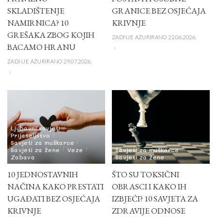
SKLADIŠTENJE
GRANICE BEZ OSJEĆAJA
NAMIRNICA? 10
KRIVNJE
GREŠAKA ZBOG KOJIH
ZADNJE AŽURIRANO 22.06.2026.
BACAMO HRANU
ZADNJE AŽURIRANO 29.07.2026.
Ljubavni savjeti
Prijateljstvo
Savjeti za muškarce
Savjeti za žene
Veze
Savjeti za muškarce
Zabava
Savjeti za žene
10 JEDNOSTAVNIH
ŠTO SU TOKSIČNI
NAČINA KAKO PRESTATI
OBRASCI I KAKO IH
UGAĐATI BEZ OSJEĆAJA
IZBJEĆI? 10 SAVJETA ZA
KRIVNJE
ZDRAVIJE ODNOSE