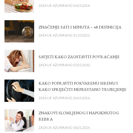
ZADNJE AŽURIRANO 04.05.2016.
ZNAČENJE SATI I MINUTA – 48 DEFINICIJA
ZADNJE AŽURIRANO 31.10.2022.
SAVJETI KAKO ZAUSTAVITI POVRAĆANJE
ZADNJE AŽURIRANO 02.02.2020.
KAKO POPRAVITI POKVARENU SIRENU I
KAKO SPRIJEČITI NEPRESTANO TRUBLJENJE
ZADNJE AŽURIRANO 26.04.2016.
ZNAKOVI SLOMLJENOG I NAPUKNUTOG
REBRA
ZADNJE AŽURIRANO 18.01.2024.