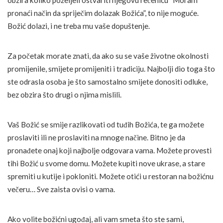
obzira koliko poželjeli ostvariti njegovu rečenicu “Moram
pronaći način da spriječim dolazak Božića”, to nije moguće.
Božić dolazi, i ne treba mu vaše dopuštenje.
Za početak morate znati, da ako su se vaše životne okolnosti
promijenile, smijete promijeniti i tradiciju. Najbolji dio toga što
ste odrasla osoba je što samostalno smijete donositi odluke,
bez obzira što drugi o njima mislili.
Vaš Božić se smije razlikovati od tuđih Božića, te ga možete
proslaviti ili ne proslaviti na mnoge načine. Bitno je da
pronađete onaj koji najbolje odgovara vama. Možete provesti
tihi Božić u svome domu. Možete kupiti nove ukrase, a stare
spremiti u kutije i pokloniti. Možete otići u restoran na božićnu
večeru… Sve zaista ovisi o vama.
Ako volite božićni ugođaj, ali vam smeta što ste sami,