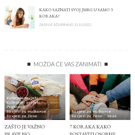
KAKO SAZNATI SVOJ JMBG U SAMO 3
KORAKA?
ZADNJE AŽURIRANO 31.10.2022.
MOŽDA ĆE VAS ZANIMATI
Kuhinjski savjeti
Kulinarski savjeti
Prehrana
Savjeti za muškarce
Savjeti za muškarce
Savjeti za žene
Savjeti za žene
Veze
ZAŠTO JE VAŽNO
7 KORAKA KAKO
PRAVILNO
POSTAVITI OSOBNE