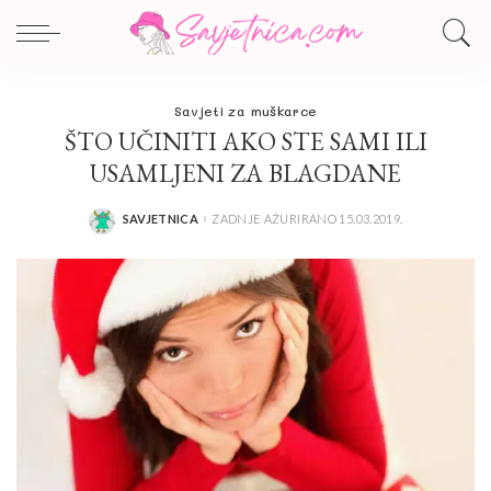
Savjeti za muškarce
ŠTO UČINITI AKO STE SAMI ILI
USAMLJENI ZA BLAGDANE
SAVJETNICA
ZADNJE AŽURIRANO 15.03.2019.
POSTED
BY