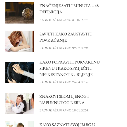
ZNAČENJE SATI I MINUTA – 48
DEFINICIJA
ZADNJE AŽURIRANO 31.10.2022.
SAVJETI KAKO ZAUSTAVITI
POVRAĆANJE
ZADNJE AŽURIRANO 02.02.2020.
KAKO POPRAVITI POKVARENU
SIRENU I KAKO SPRIJEČITI
NEPRESTANO TRUBLJENJE
ZADNJE AŽURIRANO 26.04.2016.
ZNAKOVI SLOMLJENOG I
NAPUKNUTOG REBRA
ZADNJE AŽURIRANO 18.01.2024.
KAKO SAZNATI SVOJ JMBG U