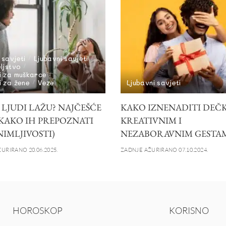
 savjeti
Ljubavni savjeti
eljstvo
i za muškarce
i za žene
Veze
Ljubavni savjeti
 LJUDI LAŽU? NAJČEŠĆE
KAKO IZNENADITI DEČ
 KAKO IH PREPOZNATI
KREATIVNIM I
NIMLJIVOSTI)
NEZABORAVNIM GESTA
URIRANO 20.06.2025.
ZADNJE AŽURIRANO 07.10.2024.
HOROSKOP
KORISNO