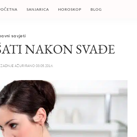
POČETNA
SANJARICA
HOROSKOP
BLOG
bavni savjeti
ŠATI NAKON SVAĐE
ZADNJE AŽURIRANO 03.05.2016.