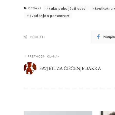
kako poboljšati vezu
kvalitetna
OZNAKE
svađanje s partnerom
Podijel
PODIJELI
PRETHODNI ČLANAK
SAVJETI ZA ČIŠĆENJE BAKRA