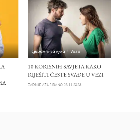
Ljubavni savjeti
Veze
KA
10 KORISNIH SAVJETA KAKO
RIJEŠITI ČESTE SVAĐE U VEZI
MA
ZADNJE AŽURIRANO 23.11.2023.