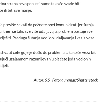
dna strana prvo popusti, samo tako će svađe biti
 ih biti sve manje.
je previše čekati da počnete opet komunicirati jer šutnja
Partneri se tako sve više udaljavaju, problem postaje sve
 riješiti. Preduga šutanja vodi do udaljavanja i kraja veze.
 shvatit ćete gdje je došlo do problema, a tako će veza biti
aljujući uzajamnom razumijevanju bit ćete jedan od onih
djeti.
Autor: S.Š., Foto: auremar/Shutterstock