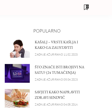
0
POPULARNO
KAŠALJ – VRSTE KAŠLJA I
KAKO GA ZAUSTAVITI
ZADNJE AŽURIRANO 11.02.2020.
ŠTO ZNAČE ISTI BROJEVI NA
SATU? (24 TUMAČENJA)
ZADNJE AŽURIRANO 05.04.2023.
SAVJETI KAKO NAPRAVITI
ZDRAVI SENDVIČ
ZADNJE AŽURIRANO 04.05.2016.