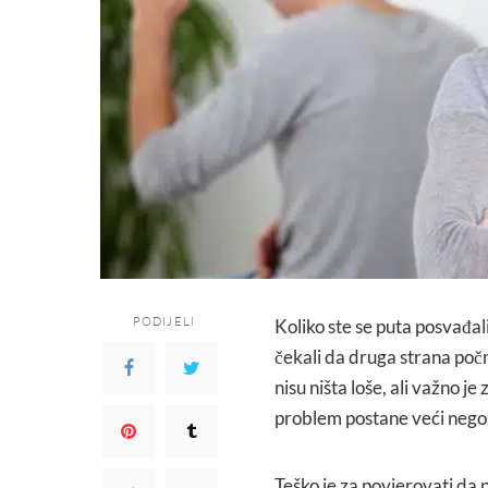
PODIJELI
Koliko ste se puta posvađal
čekali da druga strana počn
nisu ništa loše, ali važno j
problem postane veći nego
Teško je za povjerovati da p