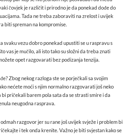
vaki čovjek je različit i prirodno je da ponekad dođe do
uacijama. Tada ne treba zaboraviti na zrelost i uvijek
ra biti spreman na kompromise.
 za svaku vezu dobro ponekad upustiti se u raspravu s
što vas je mučilo, ali isto tako su složni da treba znati
ožete opet razgovarati bez podizanja tenzija.
đe? Zbog nekog razloga ste se porječkali sa svojim
ko nećete moći s njim normalno razgovarati još neko
bi pričekali barem pola sata da se strasti smire i da
krenula neugodna rasprava.
 odmah razgovor jer su rane još uvijek svježe i problem bi
ičekajte i tek onda krenite. Važno je biti svjestan kako se