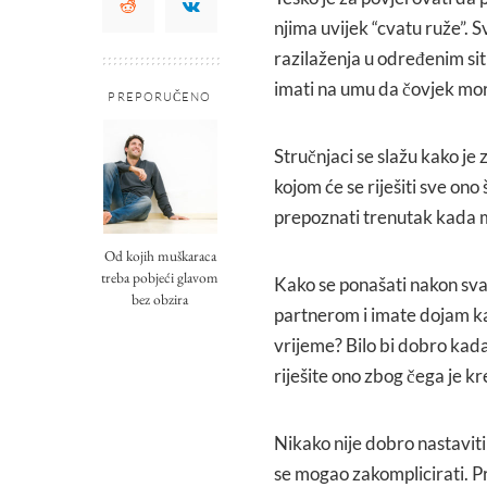
njima uvijek “cvatu ruže”. S
razilaženja u određenim sit
imati na umu da čovjek mo
PREPORUČENO
Stručnjaci se slažu kako je
kojom će se riješiti sve ono 
prepoznati trenutak kada m
Od kojih muškaraca
treba pobjeći glavom
Kako se ponašati nakon sva
bez obzira
partnerom i imate dojam ka
vrijeme? Bilo bi dobro kada 
riješite ono zbog čega je 
Nikako nije dobro nastaviti
se mogao zakomplicirati. Pr