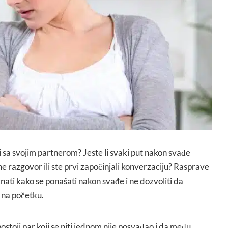
i sa svojim partnerom? Jeste li svaki put nakon svađe
e razgovor ili ste prvi započinjali konverzaciju? Rasprave
e znati kako se ponašati nakon svađe i ne dozvoliti da
 na početku.
ostoji par koji se niti jednom nije posvađao i da među