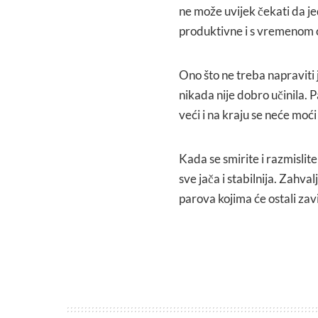
ne može uvijek čekati da je
produktivne i s vremenom će
Ono što ne treba napraviti 
nikada nije dobro učinila. 
veći i na kraju se neće moći
Kada se smirite i razmislite
sve jača i stabilnija. Zahv
parova kojima će ostali zavi