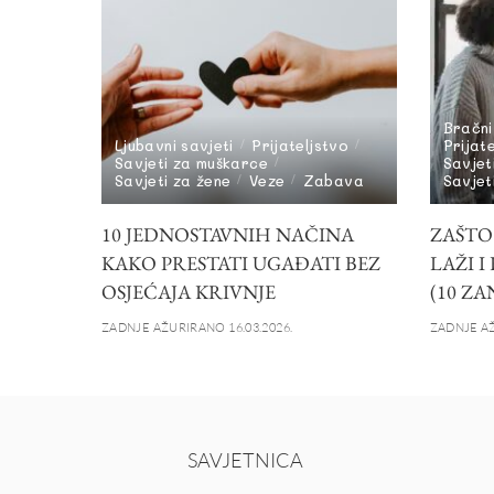
Bračni
Ljubavni savjeti
Prijateljstvo
Prijat
Savjeti za muškarce
Savjet
Savjeti za žene
Veze
Zabava
Savjet
10 JEDNOSTAVNIH NAČINA
ZAŠTO
KAKO PRESTATI UGAĐATI BEZ
LAŽI I
OSJEĆAJA KRIVNJE
(10 ZA
ZADNJE AŽURIRANO 16.03.2026.
ZADNJE AŽ
SAVJETNICA