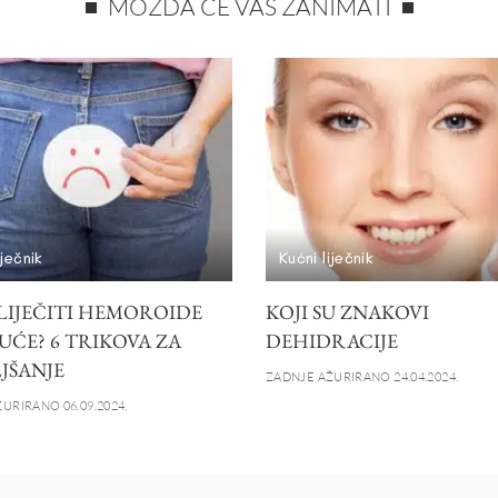
MOŽDA ĆE VAS ZANIMATI
iječnik
Kućni liječnik
LIJEČITI HEMOROIDE
KOJI SU ZNAKOVI
UĆE? 6 TRIKOVA ZA
DEHIDRACIJE
JŠANJE
ZADNJE AŽURIRANO 24.04.2024.
URIRANO 06.09.2024.