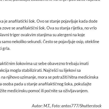
ka je anafilatički šok. Ovo se stanje pojavljuje kada dođe
a zove se anafilaktični šok. Ova su stanja rijetka, no vrlo
lavni triger ovakvim stanjima su alergeni na koje
samo nekoliko sekundi. Često se pojavljuje osip, otekline
i grla.
laktičnim šokovima uz sebe obavezno trebaju imati
kcija mogla stabilizirati. Najčešći su lijekovi sa
 na njihovo uzimanje, mora se potražiti hitna medicinska
a osoba pada u stanje anafilaktičnog šoka, pokušajte
žite medicinsku pomoć ili počnite sa oživljavanjem.
Autor: M.T., Foto: antos777/Shutterstock