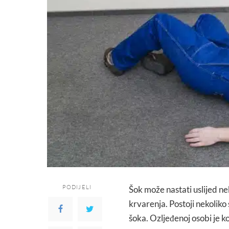
PODIJELI
Šok može nastati uslijed neke
krvarenja. Postoji nekolik
šoka. Ozljeđenoj osobi je ko