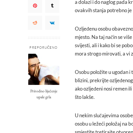
a dolazi i do naglog pada k
ovakvih stanja potrebno je 
Ozljeđenu osobu obavezno 
mjesto. Na taj način se više
svijesti, ali i kako bi se p
PREPORUČENO
mora strogo mirovati, a vi 
Osobu položite u ugodan i t
blizini, prekrijte ozljeđeno
ako ozljeđeni nosi remen il
Prirodno liječenje
što lakše.
upale grla
U nekim slučajevima osobe 
osobu u ležeći položaj na 
smjestite tretirajte otvoren