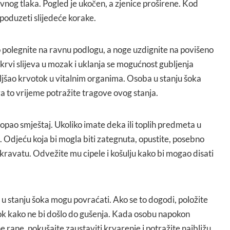
rvnog tlaka. Pogled je ukočen, a zjenice proširene. Kod
poduzeti slijedeće korake.
polegnite na ravnu podlogu, a noge uzdignite na povišeno
 krvi slijeva u mozak i uklanja se mogućnost gubljenja
oboljšao krvotok u vitalnim organima. Osoba u stanju šoka
za to vrijeme potražite tragove ovog stanja.
opao smještaj. Ukoliko imate deka ili toplih predmeta u
g. Odjeću koja bi mogla biti zategnuta, opustite, posebno
i kravatu. Odvežite mu cipele i košulju kako bi mogao disati
u stanju šoka mogu povraćati. Ako se to dogodi, položite
bok kako ne bi došlo do gušenja. Kada osobu napokon
e rane, pokušajte zaustaviti krvarenje i potražite najbližu