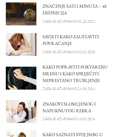
ZNAČENJE SATI I MINUTA – 48
DEFINICIJA
ZADNJE AŽURIRANO 31.10.2022.
SAVJETI KAKO ZAUSTAVITI
POVRAĆANJE
ZADNJE AŽURIRANO 02.02.2020.
KAKO POPRAVITI POKVARENU
SIRENU I KAKO SPRIJEČITI
NEPRESTANO TRUBLJENJE
ZADNJE AŽURIRANO 26.04.2016.
ZNAKOVI SLOMLJENOG I
NAPUKNUTOG REBRA
ZADNJE AŽURIRANO 18.01.2024.
KAKO SAZNATI SVOJ JMBG U