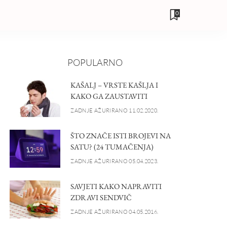
0
POPULARNO
KAŠALJ – VRSTE KAŠLJA I
KAKO GA ZAUSTAVITI
ZADNJE AŽURIRANO 11.02.2020.
ŠTO ZNAČE ISTI BROJEVI NA
SATU? (24 TUMAČENJA)
ZADNJE AŽURIRANO 05.04.2023.
SAVJETI KAKO NAPRAVITI
ZDRAVI SENDVIČ
ZADNJE AŽURIRANO 04.05.2016.