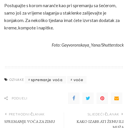
Postupajte s korom naranče kao pri spremanju sa šećerom,
samo još za vrijeme slaganja u staklenke zalijevajte je
konjakom. Za nekoliko tjedana imat ćete izvrstan dodatak za
kreme, kompote i napitke.
Foto: Gayvoronskaya_Yana/Shutterstock
spremanje voća
voće
OZNAKE
PODIJELI
PRETHODNI ČLANAK
SLJEDEĆI ČLANAK
SPREMANJE VOĆA ZA ZIMU
KAKO IZABRATI ŽENU ILI
MUŽA