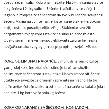
posudi šećer i salicil dobro izmiješajte. Na 5 kg višanja stavite
1 kg šećera i 2 dkg salicila. U šećer i salicil stavite višnje i
lagano ih izmiješajte sa šećerom da sve budu dobro uvaljane u
šećeru. Višnjama punite manje, čiste i suhe staklenke. Sokom
koji je ostao u posudi prelijte višnje. Staklenke zavežite
pergamentnim papirom i stavite na suho i hladno mjesto.
Ovako spremljene višnje upotrebljavajte za pravljenje pita,
savijača, umaka svega gdje recept propisuje svježe višnje .
KORE OD LIMUNA I NARANČE
. Limunu ili naranči ogulite
gornji sloj kore (ne bijeli dio), sitno je izrežite i složite
naizmjence sa šećerom u staklenke. Na vrhu mora biti šećer.
Staklenke zavežite celofanom i spremite na hladno. Na taj
način uvijek ćete imati koru od limuna i naranče za kolače, jela i
napitke. 1 kg kore voća pola kg šećera.
KORA OD NARANČE SA ŠEĆEROM I KONJAKOM
.