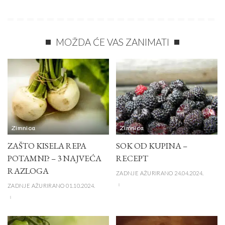
MOŽDA ĆE VAS ZANIMATI
Zimnica
Zimnica
ZAŠTO KISELA REPA
SOK OD KUPINA –
POTAMNI? – 3 NAJVEĆA
RECEPT
RAZLOGA
ZADNJE AŽURIRANO 24.04.2024.
ZADNJE AŽURIRANO 01.10.2024.