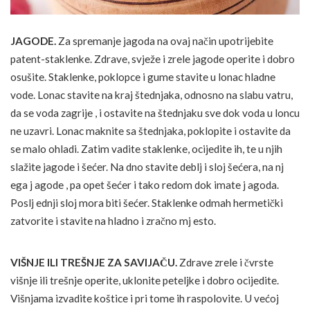
JAGODE.
Za spremanje jagoda na ovaj način upotrijebite
patent-staklenke. Zdrave, svježe i zrele jagode operite i dobro
osušite. Staklenke, poklopce i gume stavite u lonac hladne
vode. Lonac stavite na kraj štednjaka, odnosno na slabu vatru,
da se voda zagrije , i ostavite na štednjaku sve dok voda u loncu
ne uzavri. Lonac maknite sa štednjaka, poklopite i ostavite da
se malo ohladi. Zatim vadite staklenke, ocijedite ih, te u njih
slažite jagode i šećer. Na dno stavite deblj i sloj šećera, na nj
ega j agode , pa opet šećer i tako redom dok imate j agoda.
Poslj ednji sloj mora biti šećer. Staklenke odmah hermetički
zatvorite i stavite na hladno i zračno mj esto.
VIŠNJE ILI TREŠNJE ZA SAVIJAČU.
Zdrave zrele i čvrste
višnje ili trešnje operite, uklonite peteljke i dobro ocijedite.
Višnjama izvadite koštice i pri tome ih raspolovite. U većoj