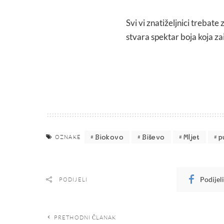
Svi vi znatiželjnici trebat
stvara spektar boja koja za
Biokovo
Biševo
Mljet
p
OZNAKE
Podijel
PODIJELI
PRETHODNI ČLANAK