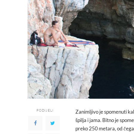
PODIJELI
Zanimljivo je spomenuti ka
špilja i jama. Bitno je spo
preko 250 metara, od čega 