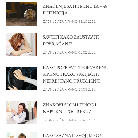
ZNAČENJE SATI I MINUTA – 48
DEFINICIJA
ZADNJE AŽURIRANO 31.10.2022.
SAVJETI KAKO ZAUSTAVITI
POVRAĆANJE
ZADNJE AŽURIRANO 02.02.2020.
KAKO POPRAVITI POKVARENU
SIRENU I KAKO SPRIJEČITI
NEPRESTANO TRUBLJENJE
ZADNJE AŽURIRANO 26.04.2016.
ZNAKOVI SLOMLJENOG I
NAPUKNUTOG REBRA
ZADNJE AŽURIRANO 18.01.2024.
KAKO SAZNATI SVOJ JMBG U