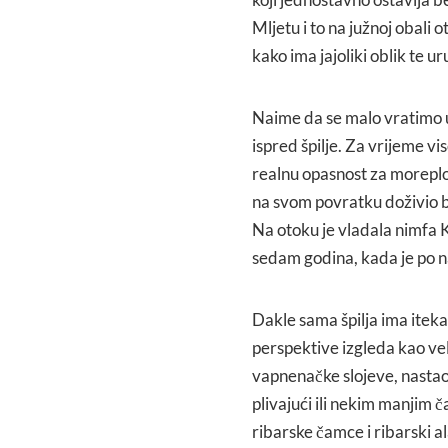
Mljetu i to na južnoj obali
kako ima jajoliki oblik te u
Naime da se malo vratimo u 
ispred špilje. Za vrijeme v
realnu opasnost za moreplov
na svom povratku doživio br
Na otoku je vladala nimfa K
sedam godina, kada je po n
Dakle sama špilja ima itekak
perspektive izgleda kao vel
vapnenačke slojeve, nastao 
plivajući ili nekim manjim č
ribarske čamce i ribarski al