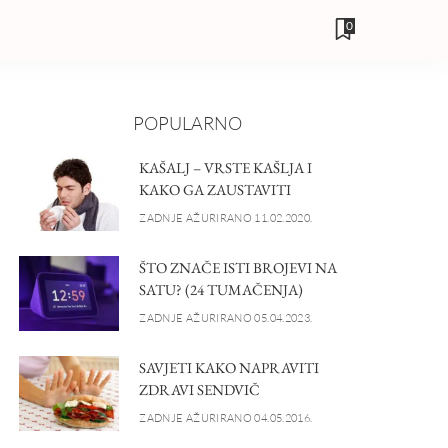
0
POPULARNO
KAŠALJ – VRSTE KAŠLJA I
KAKO GA ZAUSTAVITI
ZADNJE AŽURIRANO 11.02.2020.
ŠTO ZNAČE ISTI BROJEVI NA
SATU? (24 TUMAČENJA)
ZADNJE AŽURIRANO 05.04.2023.
SAVJETI KAKO NAPRAVITI
ZDRAVI SENDVIČ
ZADNJE AŽURIRANO 04.05.2016.