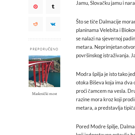
Jamu, Slovačku jamu i nara
Što se tiče Dalmacije mora
planinama Velebita i Biokov
se nalazi na sjevernoj padi
metara. Neprimjetan otvor 
PREPORUČENO
površinskog istraživanja. 
Modra špilja je isto tako je
otoka Biševa koja ima dva 
proći čamcem na vesla. Drugi
Maslenički most
razine mora kroz koji prodi
metara, a predstavlja tipiča
Pored Modre špilje, Dalma
koji jednostavno ostavlja be