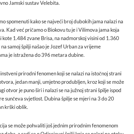
vno Jamski sustav Velebita.
mo spomenuti kako se najveći broj dubokih jama nalazi na
a. Kad već pričamo o Biokovu tu je i Vilimova jama koja
ni kote 1.484 zvane Brisa, na nadmorskoj visini od 1.360
na samoj špilji našao je Jozef Urban za vrijeme
Jama je istražena do 396 metara dubine.
dinstveni prirodni fenomen koji se nalazi na istočnoj strani
otvora, jedan manji, umjetno produbljen, kroz koji se može
 otvor je puno širi i nalazi se na južnoj strani špilje ispod
re sunčeva svjetlost. Dubina špilje se mjeri na 3 do 20
n krški oblik.
cija se može pohvaliti još jednim prirodnim fenomenom
z daha, a radi se o Odisejevoj špilji koja se nalazi na otoku