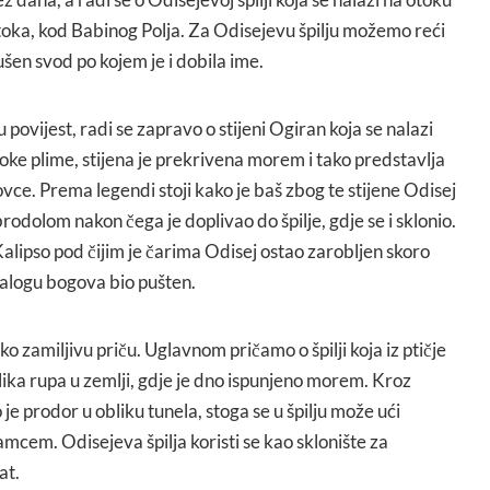
 otoka, kod Babinog Polja. Za Odisejevu špilju možemo reći
rušen svod po kojem je i dobila ime.
povijest, radi se zapravo o stijeni Ogiran koja se nalazi
isoke plime, stijena je prekrivena morem i tako predstavlja
ce. Prema legendi stoji kako je baš zbog te stijene Odisej
odolom nakon čega je doplivao do špilje, gdje se i sklonio.
alipso pod čijim je čarima Odisej ostao zarobljen skoro
alogu bogova bio pušten.
o zamiljivu priču. Uglavnom pričamo o špilji koja iz ptičje
ika rupa u zemlji, gdje je dno ispunjeno morem. Kroz
je prodor u obliku tunela, stoga se u špilju može ući
amcem. Odisejeva špilja koristi se kao sklonište za
at.