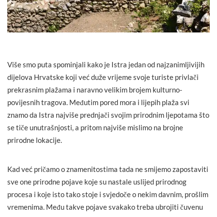
Više smo puta spominjali kako je Istra jedan od najzanimljivijih
dijelova Hrvatske koji već duže vrijeme svoje turiste privlači
prekrasnim plažama i naravno velikim brojem kulturno-
povijesnih tragova. Međutim pored mora i lijepih plaža svi
znamo da Istra najviše prednjači svojim prirodnim ljepotama što
se tiče unutrašnjosti, a pritom najviše mislimo na brojne
prirodne lokacije.
Kad već pričamo o znamenitostima tada ne smijemo zapostaviti
sve one prirodne pojave koje su nastale uslijed prirodnog
procesa i koje isto tako stoje i svjedoče o nekim davnim, prošlim
vremenima. Među takve pojave svakako treba ubrojiti čuvenu