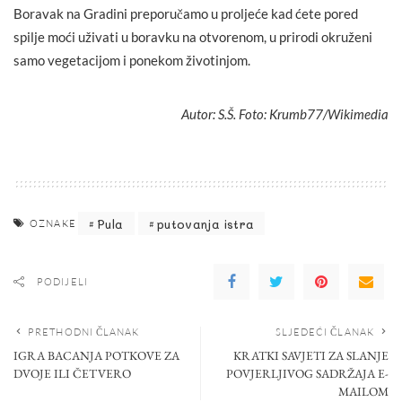
Boravak na Gradini preporučamo u proljeće kad ćete pored
spilje moći uživati u boravku na otvorenom, u prirodi okruženi
samo vegetacijom i ponekom životinjom.
Autor: S.Š. Foto: Krumb77/Wikimedia
Pula
putovanja istra
OZNAKE
PODIJELI
PRETHODNI ČLANAK
SLJEDEĆI ČLANAK
IGRA BACANJA POTKOVE ZA
KRATKI SAVJETI ZA SLANJE
DVOJE ILI ČETVERO
POVJERLJIVOG SADRŽAJA E-
MAILOM