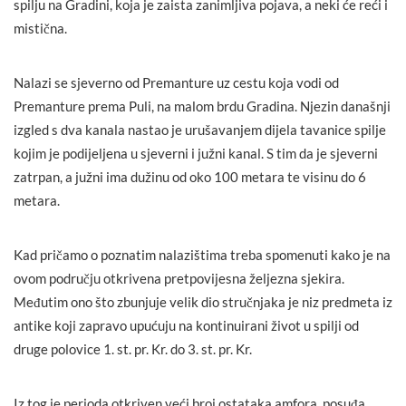
spilju na Gradini, koja je zaista zanimljiva pojava, a neki će reći i
mistična.
Nalazi se sjeverno od Premanture uz cestu koja vodi od
Premanture prema Puli, na malom brdu Gradina. Njezin današnji
izgled s dva kanala nastao je urušavanjem dijela tavanice spilje
kojim je podijeljena u sjeverni i južni kanal. S tim da je sjeverni
zatrpan, a južni ima dužinu od oko 100 metara te visinu do 6
metara.
Kad pričamo o poznatim nalazištima treba spomenuti kako je na
ovom području otkrivena pretpovijesna željezna sjekira.
Međutim ono što zbunjuje velik dio stručnjaka je niz predmeta iz
antike koji zapravo upućuju na kontinuirani život u spilji od
druge polovice 1. st. pr. Kr. do 3. st. pr. Kr.
Iz tog je perioda otkriven veći broj ostataka amfora, posuđa