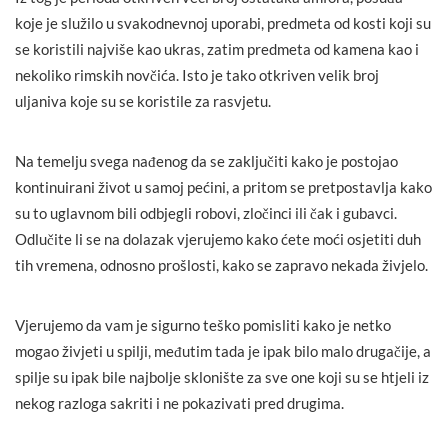
koje je služilo u svakodnevnoj uporabi, predmeta od kosti koji su
se koristili najviše kao ukras, zatim predmeta od kamena kao i
nekoliko rimskih novčića. Isto je tako otkriven velik broj
uljaniva koje su se koristile za rasvjetu.
Na temelju svega nađenog da se zaključiti kako je postojao
kontinuirani život u samoj pećini, a pritom se pretpostavlja kako
su to uglavnom bili odbjegli robovi, zločinci ili čak i gubavci.
Odlučite li se na dolazak vjerujemo kako ćete moći osjetiti duh
tih vremena, odnosno prošlosti, kako se zapravo nekada živjelo.
Vjerujemo da vam je sigurno teško pomisliti kako je netko
mogao živjeti u spilji, međutim tada je ipak bilo malo drugačije, a
spilje su ipak bile najbolje sklonište za sve one koji su se htjeli iz
nekog razloga sakriti i ne pokazivati pred drugima.