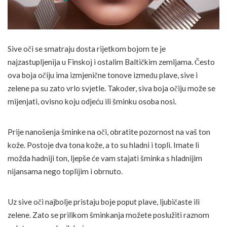
Sive oči se smatraju dosta rijetkom bojom te je
najzastupljenija u Finskoj i ostalim Baltičkim zemljama. Često
ova boja očiju ima izmjenične tonove između plave, sive i
zelene pa su zato vrlo svjetle. Također, siva boja očiju može se
mijenjati, ovisno koju odjeću ili šminku osoba nosi.
Prije nanošenja šminke na oči, obratite pozornost na vaš ton
kože. Postoje dva tona kože, a to su hladni i topli. Imate li
možda hadniji ton, ljepše će vam stajati šminka s hladnijim
nijansama nego toplijim i obrnuto.
Uz sive oči najbolje pristaju boje poput plave, ljubičaste ili
zelene. Zato se prilikom šminkanja možete poslužiti raznom