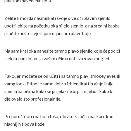
paletom navedenih boja.
Želite li možda našminkati svoje sive oči plavim sjenilo,
upotrijebite na početku oka bijelo sjenilo, a na sredini kapka
prođite nešto svjetlijom nijansom plave boje.
Na sam kraj oka nanesite tamno plavo sjenilo koje će podići
cjelokupan dojam, a vašim očima dati izazovan pogled.
Također, možete se odlučiti i na tamno plavi smokey eyes ili
vamp look. Bitno je samo dobro izblendirati krajnje linije
sjenila na očima kako se prijelaz ne bi primijetio i kako bi
djelovalo što profesionalnije.
Preporuča se crna boja tuša, olovke za oči i maskare kod
hladnijih tipova kože.