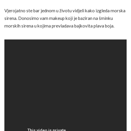
Vjerojatno ste bar jednom u životu vidjeli kako izgleda morska
sirena. Donosimo vam makeup koji je baziran na šminku
morskih sirena u kojima prevladava bajkovita plava boja.