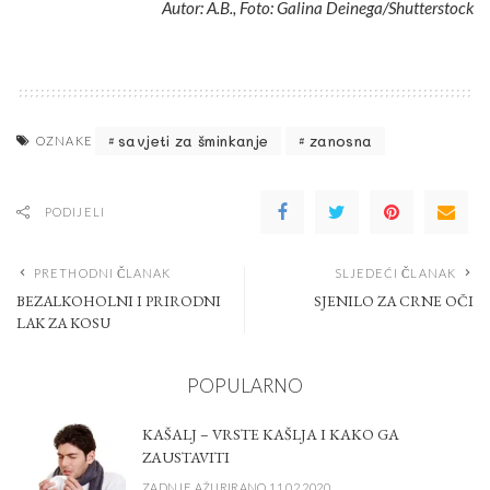
Autor: A.B., Foto: Galina Deinega/Shutterstock
savjeti za šminkanje
zanosna
OZNAKE
PODIJELI
PRETHODNI ČLANAK
SLJEDEĆI ČLANAK
BEZALKOHOLNI I PRIRODNI
SJENILO ZA CRNE OČI
LAK ZA KOSU
POPULARNO
KAŠALJ – VRSTE KAŠLJA I KAKO GA
ZAUSTAVITI
ZADNJE AŽURIRANO 11.02.2020.