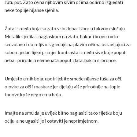
žutu put. Zato će na njihovim sivim očima odlično izgledati
neke toplije nijanse sjenila.
Žuta i smeđa boja su zato vrlo dobar izbor u takvom slučaju.
Metalik sjenila s naglaskom na zlato, bakar i broncu vrlo
senzulano i dojmljivo izgledaju na plavim očima ostavljajući za
sobom jedan lijepi primjer kontrasta između sive boje poput
neba i prirodnih elemenata poput zlata, bakra ili bronce.
Umjesto crnih boja, upotrijebite smeđe nijanse tuša za oči,
olovke za oči i maskare jer djeluju više prirodnije na tople
tonove kože nego crna boja.
Imajte na umu da je uvijek bitno naglasiti tako rijetku boju
očiju, a ne ugasiti je i ostaviti je neprimjetnom.