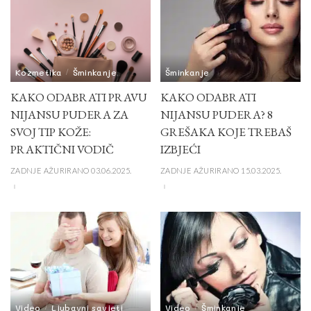
Kozmetika
Šminkanje
Šminkanje
KAKO ODABRATI PRAVU
KAKO ODABRATI
NIJANSU PUDERA ZA
NIJANSU PUDERA? 8
SVOJ TIP KOŽE:
GREŠAKA KOJE TREBAŠ
PRAKTIČNI VODIČ
IZBJEĆI
ZADNJE AŽURIRANO 03.06.2025.
ZADNJE AŽURIRANO 15.03.2025.
Video
Ljubavni savjeti
Video
Šminkanje