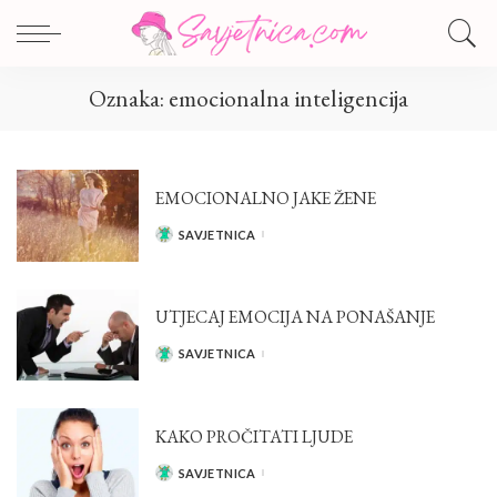
Oznaka:
emocionalna inteligencija
EMOCIONALNO JAKE ŽENE
SAVJETNICA
POSTED
BY
UTJECAJ EMOCIJA NA PONAŠANJE
SAVJETNICA
POSTED
BY
KAKO PROČITATI LJUDE
SAVJETNICA
POSTED
BY