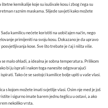
 štetne kemikalije koje su isušivale kosu i zbog čega su
 tretman raznim maskama. Slijede savjeti kako možete
ce? Sada kamilicu nećete koristiti na uobičajen način, nego
elovanje primijeniti na svoju kosu. Dokazano je da upravo
osvjetljivanja kose. Sve što trebate je čaj i ništa više.
da se malo ohladi, a idealna je sobna temperatura. Prilikom
kako bi ju isprali i nakon toga nanesite odgovarajući
pirati. Tako će se sastojci kamilice bolje upiti u vaše vlasi.
ca s kojom možete imati svjetlije vlasi. Osim nje med je još
ristite i sigurno imate barem jednu teglicu u ostavi, a ako
rem nekoliko vrsta.