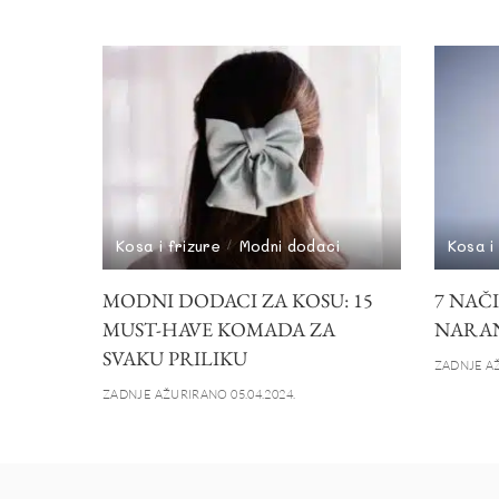
Kosa i frizure
Modni dodaci
Kosa i
MODNI DODACI ZA KOSU: 15
7 NAČ
MUST-HAVE KOMADA ZA
NARAN
SVAKU PRILIKU
ZADNJE AŽ
ZADNJE AŽURIRANO 05.04.2024.