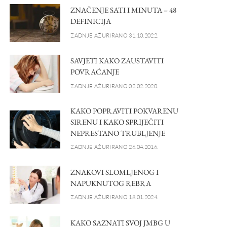
ZNAČENJE SATI I MINUTA – 48
DEFINICIJA
ZADNJE AŽURIRANO 31.10.2022.
SAVJETI KAKO ZAUSTAVITI
POVRAĆANJE
ZADNJE AŽURIRANO 02.02.2020.
KAKO POPRAVITI POKVARENU
SIRENU I KAKO SPRIJEČITI
NEPRESTANO TRUBLJENJE
ZADNJE AŽURIRANO 26.04.2016.
ZNAKOVI SLOMLJENOG I
NAPUKNUTOG REBRA
ZADNJE AŽURIRANO 18.01.2024.
KAKO SAZNATI SVOJ JMBG U