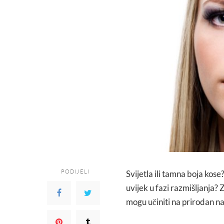
PODIJELI
Svijetla ili tamna boja kose?
uvijek u fazi razmišljanja? Z
mogu učiniti na prirodan n