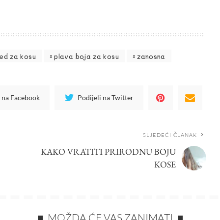
ed za kosu
plava boja za kosu
zanosna
i na Facebook
Podijeli na Twitter
SLJEDEĆI ČLANAK
KAKO VRATITI PRIRODNU BOJU
KOSE
MOŽDA ĆE VAS ZANIMATI