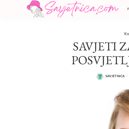
Ko
SAVJETI 
POSVJETL
SAVJETNICA
POSTED
BY