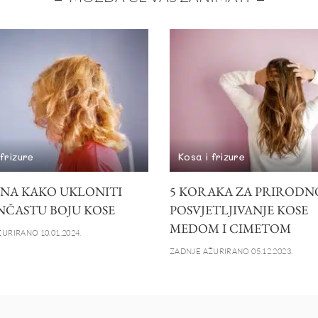
 frizure
Kosa i frizure
INA KAKO UKLONITI
5 KORAKA ZA PRIRODN
ČASTU BOJU KOSE
POSVJETLJIVANJE KOSE
MEDOM I CIMETOM
URIRANO 10.01.2024.
ZADNJE AŽURIRANO 05.12.2023.