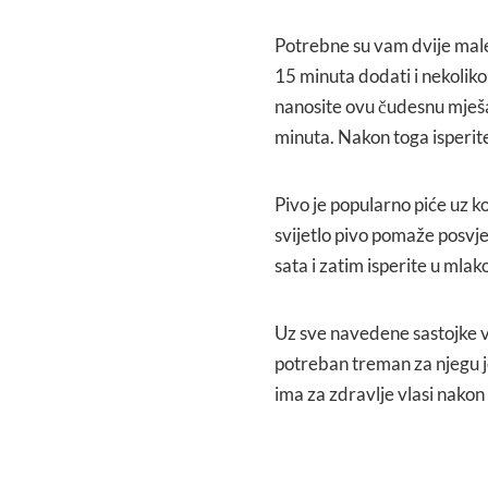
Potrebne su vam dvije male 
15 minuta dodati i nekoliko
nanosite ovu čudesnu mješa
minuta. Nakon toga isperite
Pivo je popularno piće uz ko
svijetlo pivo pomaže posvje
sata i zatim isperite u mlako
Uz sve navedene sastojke va
potreban treman za njegu j
ima za zdravlje vlasi nakon 