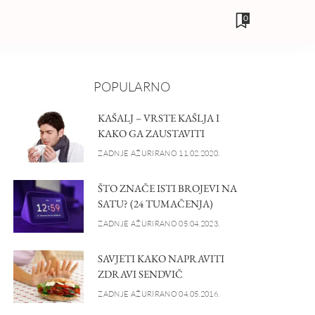
0
POPULARNO
KAŠALJ – VRSTE KAŠLJA I
KAKO GA ZAUSTAVITI
ZADNJE AŽURIRANO 11.02.2020.
ŠTO ZNAČE ISTI BROJEVI NA
SATU? (24 TUMAČENJA)
ZADNJE AŽURIRANO 05.04.2023.
SAVJETI KAKO NAPRAVITI
ZDRAVI SENDVIČ
ZADNJE AŽURIRANO 04.05.2016.