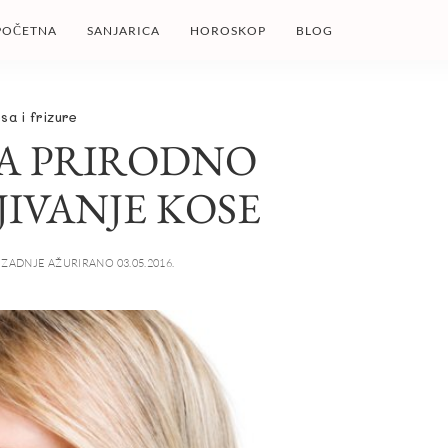
POČETNA
SANJARICA
HOROSKOP
BLOG
sa i frizure
ZA PRIRODNO
JIVANJE KOSE
ZADNJE AŽURIRANO 03.05.2016.