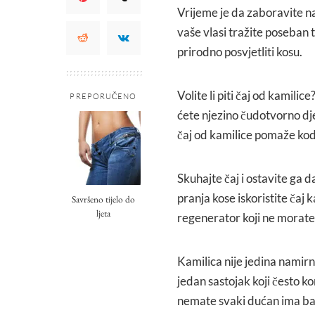
Vrijeme je da zaboravite na
vaše vlasi tražite poseban
prirodno posvjetliti kosu.
Volite li piti čaj od kamili
PREPORUČENO
ćete njezino čudotvorno dj
čaj od kamilice pomaže kod p
Skuhajte čaj i ostavite ga 
pranja kose iskoristite čaj 
Savršeno tijelo do
ljeta
regenerator koji ne morate is
Kamilica nije jedina namirni
jedan sastojak koji često ko
nemate svaki dućan ima ba