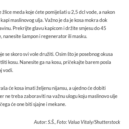
žlice meda koje ćete pomiješati u 2,5 dcl vode, a nakon
 kapi maslinovog ulja. Važno je da je kosa mokra dok
vinu. Prekrijte glavu kapicom i držite smjesu do 45
, nanesite šampon i regenerator ili masku.
je se skoro svi vole družiti. Osim što je posebnog okusa
tliti kosu. Nanesite ga na kosu, pričekajte barem posla
j vodi.
ša će kosa imati željenu nijansu, a ujedno će dobiti
er ne treba zaboraviti na važnu ulogu koju maslinovo ulje
čega će one biti sjajne i mekane.
Autor: S.Š., Foto: Valua Vitaly/Shutterstock