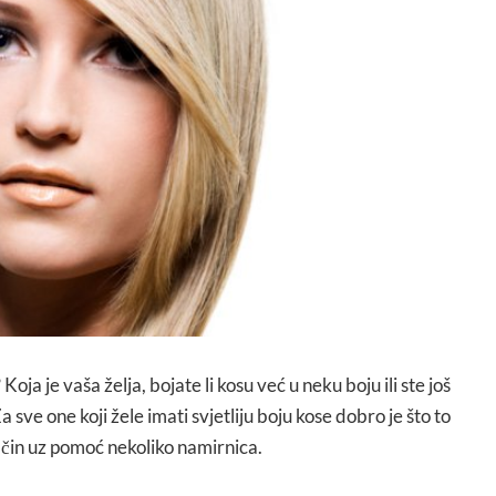
 Koja je vaša želja, bojate li kosu već u neku boju ili ste još
a sve one koji žele imati svjetliju boju kose dobro je što to
ačin uz pomoć nekoliko namirnica.