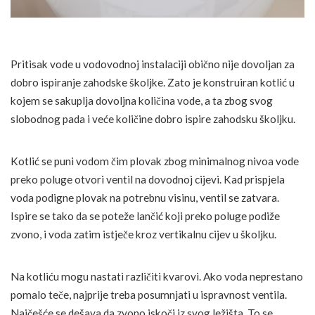
Pritisak vode u vodovodnoj instalaciji obično nije dovoljan za
dobro ispiranje zahodske školjke. Zato je konstruiran kotlić u
kojem se sakuplja dovoljna količina vode, a ta zbog svog
slobodnog pada i veće količine dobro ispire zahodsku školjku.
Kotlić se puni vodom čim plovak zbog minimalnog nivoa vode
preko poluge otvori ventil na dovodnoj cijevi. Kad prispjela
voda podigne plovak na potrebnu visinu, ventil se zatvara.
Ispire se tako da se poteže lančić koji preko poluge podiže
zvono, i voda zatim istječe kroz vertikalnu cijev u školjku.
Na kotliću mogu nastati različiti kvarovi. Ako voda neprestano
pomalo teče, najprije treba posumnjati u ispravnost ventila.
Najčešće se dešava da zvono iskoči iz svog ležišta. To se