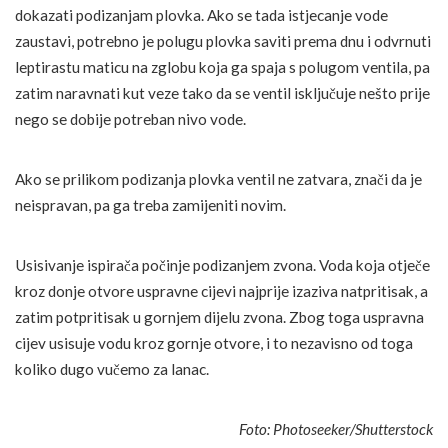
dokazati podizanjam plovka. Ako se tada istjecanje vode
zaustavi, potrebno je polugu plovka saviti prema dnu i odvrnuti
leptirastu maticu na zglobu koja ga spaja s polugom ventila, pa
zatim naravnati kut veze tako da se ventil isključuje nešto prije
nego se dobije potreban nivo vode.
Ako se prilikom podizanja plovka ventil ne zatvara, znači da je
neispravan, pa ga treba zamijeniti novim.
Usisivanje ispirača počinje podizanjem zvona. Voda koja otječe
kroz donje otvore uspravne cijevi najprije izaziva natpritisak, a
zatim potpritisak u gornjem dijelu zvona. Zbog toga uspravna
cijev usisuje vodu kroz gornje otvore, i to nezavisno od toga
koliko dugo vučemo za lanac.
Foto: Photoseeker/Shutterstock