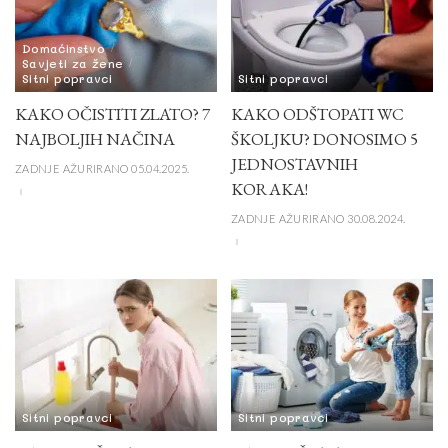
Domaćinstvo
Savjeti za žene
Sitni popravci
Sitni popravci
KAKO OČISTITI ZLATO? 7
KAKO ODŠTOPATI WC
NAJBOLJIH NAČINA
ŠKOLJKU? DONOSIMO 5
JEDNOSTAVNIH
ZADNJE AŽURIRANO 05.04.2025.
KORAKA!
ZADNJE AŽURIRANO 30.08.2024.
Sitni popravci
Sitni popravci