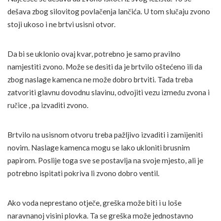
dešava zbog silovitog povlačenja lančića. U tom slučaju zvono
stoji ukoso i ne brtvi usisni otvor.
Da bi se uklonio ovaj kvar, potrebno je samo pravilno
namjestiti zvono. Može se desiti da je brtvilo oštećeno ili da
zbog naslage kamenca ne može dobro brtviti. Tada treba
zatvoriti glavnu dovodnu slavinu, odvojiti vezu između zvona i
ručice , pa izvaditi zvono.
Brtvilo na usisnom otvoru treba pažljivo izvaditi i zamijeniti
novim. Naslage kamenca mogu se lako ukloniti brusnim
papirom. Poslije toga sve se postavlja na svoje mjesto, ali je
potrebno ispitati pokriva li zvono dobro ventil.
Ako voda neprestano otječe, greška može biti i u loše
naravnanoj visini plovka. Ta se greška može jednostavno