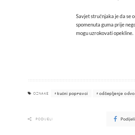
Savjet stručnjaka je da se 
spomenuta guma prije nego 
mogu uzrokovati opekline.
kućni popravci
odčepljenje odv
OZNAKE
Podijel
PODIJELI