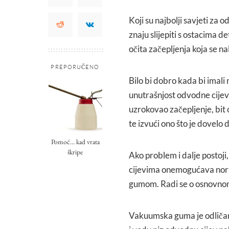
Koji su najbolji savjeti za
znaju slijepiti s ostacima d
očita začepljenja koja se n
PREPORUČENO
Bilo bi dobro kada bi imali 
unutrašnjost odvodne cijevi.
uzrokovao začepljenje, bit 
te izvući ono što je dovelo
Pomoć… kad vrata
škripe
Ako problem i dalje postoji,
cijevima onemogućava nor
gumom. Radi se o osnovnom 
Vakuumska guma je odličan 