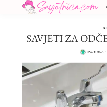
Si
SAVJETI ZA ODČ
SAVJETNICA
POSTED
BY