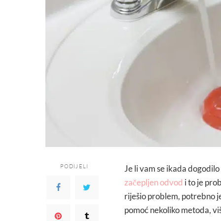
PODIJELI
Je li vam se ikada dogodilo
začepljen odvod
i to je prob
riješio problem, potrebno j
pomoć nekoliko metoda, viš