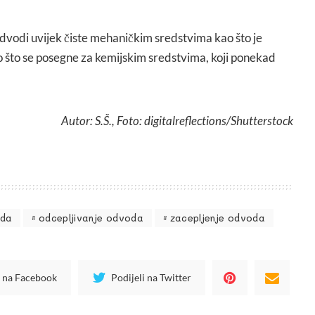
odvodi uvijek čiste mehaničkim sredstvima kao što je
što se posegne za kemijskim sredstvima, koji ponekad
Autor: S.Š., Foto: digitalreflections
/Shutterstock
oda
odcepljivanje odvoda
zacepljenje odvoda
i na Facebook
Podijeli na Twitter