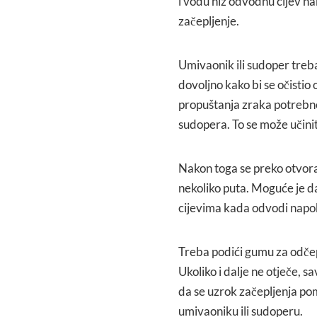
i vodu niz odvodnu cijev na
začepljenje.
Umivaonik ili sudoper treba
dovoljno kako bi se očistio 
propuštanja zraka potrebno 
sudopera. To se može učini
Nakon toga se preko otvora
nekoliko puta. Moguće je da
cijevima kada odvodi napo
Treba podići gumu za odčep
Ukoliko i dalje ne otječe, s
da se uzrok začepljenja pom
umivaoniku ili sudoperu.