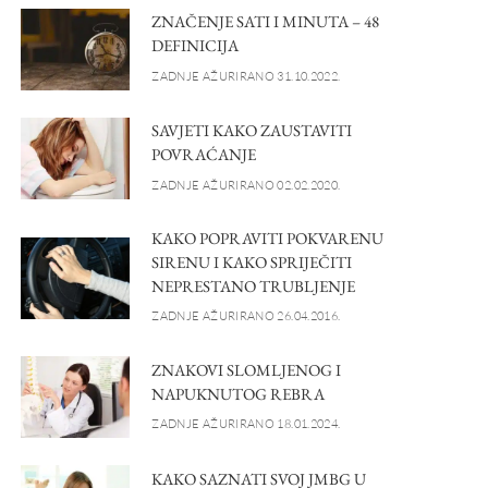
ZNAČENJE SATI I MINUTA – 48
DEFINICIJA
ZADNJE AŽURIRANO 31.10.2022.
SAVJETI KAKO ZAUSTAVITI
POVRAĆANJE
ZADNJE AŽURIRANO 02.02.2020.
KAKO POPRAVITI POKVARENU
SIRENU I KAKO SPRIJEČITI
NEPRESTANO TRUBLJENJE
ZADNJE AŽURIRANO 26.04.2016.
ZNAKOVI SLOMLJENOG I
NAPUKNUTOG REBRA
ZADNJE AŽURIRANO 18.01.2024.
KAKO SAZNATI SVOJ JMBG U