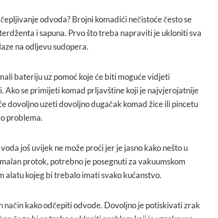
 odčepljivanje odvoda? Brojni komadići nečistoće često se
eterdženta i sapuna. Prvo što treba napraviti je ukloniti sva
alaze na odljevu sudopera.
mali bateriju uz pomoć koje će biti moguće vidjeti
 Ako se primijeti komad prljavštine koji je najvjerojatnije
će dovoljno uzeti dovoljno dugačak komad žice ili pincetu
 do problema.
 voda još uvijek ne može proći jer je jasno kako nešto u
malan protok, potrebno je posegnuti za vakuumskom
alatu kojeg bi trebalo imati svako kućanstvo.
način kako odčepiti odvode. Dovoljno je potiskivati zrak