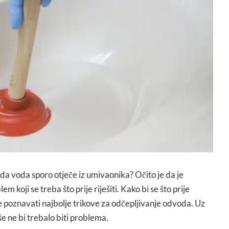
 da voda sporo otječe iz umivaonika? Očito je da je
lem koji se treba što prije riješiti. Kako bi se što prije
e poznavati najbolje trikove za odčepljivanje odvoda. Uz
e ne bi trebalo biti problema.