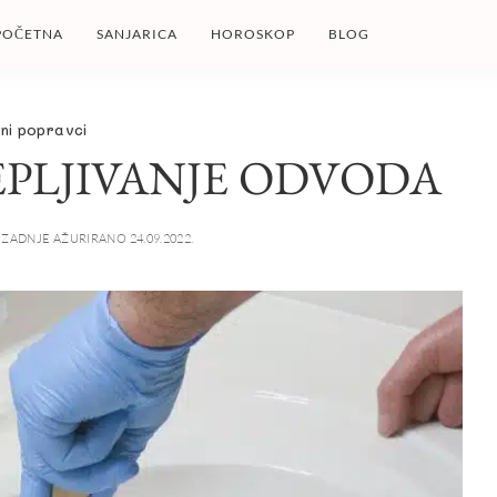
POČETNA
SANJARICA
HOROSKOP
BLOG
tni popravci
EPLJIVANJE ODVODA
ZADNJE AŽURIRANO 24.09.2022.