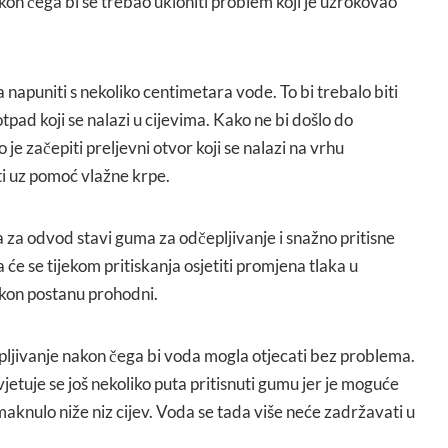
kon čega bi se trebao ukloniti problem koji je uzrokovao
 napuniti s nekoliko centimetara vode. To bi trebalo biti
otpad koji se nalazi u cijevima. Kako ne bi došlo do
je začepiti preljevni otvor koji se nalazi na vrhu
ti uz pomoć vlažne krpe.
 za odvod stavi guma za odčepljivanje i snažno pritisne
 će se tijekom pritiskanja osjetiti promjena tlaka u
kon postanu prohodni.
ljivanje nakon čega bi voda mogla otjecati bez problema.
avjetuje se još nekoliko puta pritisnuti gumu jer je moguće
aknulo niže niz cijev. Voda se tada više neće zadržavati u