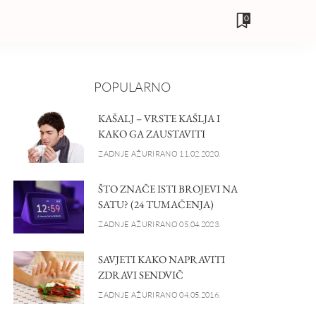
0
POPULARNO
KAŠALJ – VRSTE KAŠLJA I
KAKO GA ZAUSTAVITI
ZADNJE AŽURIRANO 11.02.2020.
ŠTO ZNAČE ISTI BROJEVI NA
SATU? (24 TUMAČENJA)
ZADNJE AŽURIRANO 05.04.2023.
SAVJETI KAKO NAPRAVITI
ZDRAVI SENDVIČ
ZADNJE AŽURIRANO 04.05.2016.