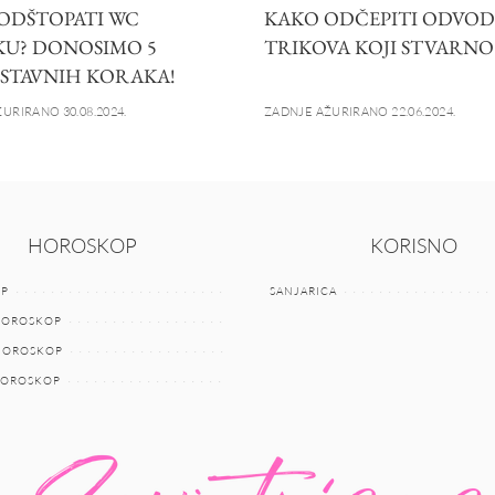
ODŠTOPATI WC
KAKO ODČEPITI ODVOD?
KU? DONOSIMO 5
TRIKOVA KOJI STVARN
STAVNIH KORAKA!
URIRANO 30.08.2024.
ZADNJE AŽURIRANO 22.06.2024.
HOROSKOP
KORISNO
P
SANJARICA
HOROSKOP
 HOROSKOP
HOROSKOP