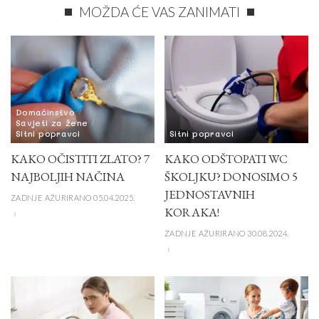
MOŽDA ĆE VAS ZANIMATI
Domaćinstvo
Savjeti za žene
Sitni popravci
Sitni popravci
KAKO OČISTITI ZLATO? 7
KAKO ODŠTOPATI WC
NAJBOLJIH NAČINA
ŠKOLJKU? DONOSIMO 5
JEDNOSTAVNIH
ZADNJE AŽURIRANO 05.04.2025.
KORAKA!
ZADNJE AŽURIRANO 30.08.2024.