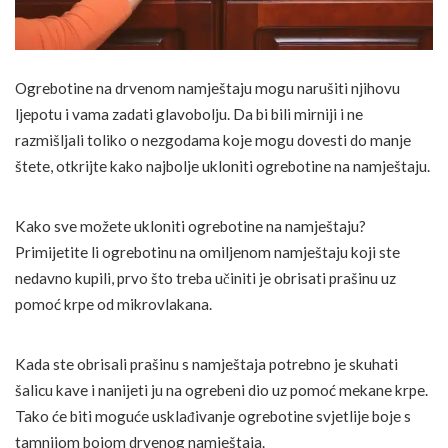
Ogrebotine na drvenom namještaju mogu narušiti njihovu
ljepotu i vama zadati glavobolju. Da bi bili mirniji i ne
razmišljali toliko o nezgodama koje mogu dovesti do manje
štete, otkrijte kako najbolje ukloniti ogrebotine na namještaju.
Kako sve možete ukloniti ogrebotine na namještaju?
Primijetite li ogrebotinu na omiljenom namještaju koji ste
nedavno kupili, prvo što treba učiniti je obrisati prašinu uz
pomoć krpe od mikrovlakana.
Kada ste obrisali prašinu s namještaja potrebno je skuhati
šalicu kave i nanijeti ju na ogrebeni dio uz pomoć mekane krpe.
Tako će biti moguće usklađivanje ogrebotine svjetlije boje s
tamnijom bojom drvenog namještaja.