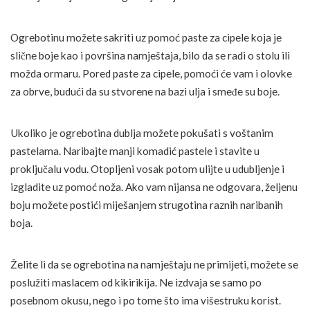
Ogrebotinu možete sakriti uz pomoć paste za cipele koja je
slične boje kao i površina namještaja, bilo da se radi o stolu ili
možda ormaru. Pored paste za cipele, pomoći će vam i olovke
za obrve, budući da su stvorene na bazi ulja i smeđe su boje.
Ukoliko je ogrebotina dublja možete pokušati s voštanim
pastelama. Naribajte manji komadić pastele i stavite u
proključalu vodu. Otopljeni vosak potom ulijte u udubljenje i
izgladite uz pomoć noža. Ako vam nijansa ne odgovara, željenu
boju možete postići miješanjem strugotina raznih naribanih
boja.
Želite li da se ogrebotina na namještaju ne primijeti, možete se
poslužiti maslacem od kikirikija. Ne izdvaja se samo po
posebnom okusu, nego i po tome što ima višestruku korist.