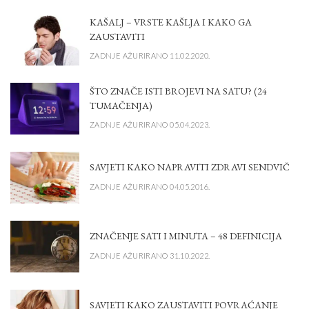
KAŠALJ – VRSTE KAŠLJA I KAKO GA
ZAUSTAVITI
ZADNJE AŽURIRANO 11.02.2020.
ŠTO ZNAČE ISTI BROJEVI NA SATU? (24
TUMAČENJA)
ZADNJE AŽURIRANO 05.04.2023.
SAVJETI KAKO NAPRAVITI ZDRAVI SENDVIČ
ZADNJE AŽURIRANO 04.05.2016.
ZNAČENJE SATI I MINUTA – 48 DEFINICIJA
ZADNJE AŽURIRANO 31.10.2022.
SAVJETI KAKO ZAUSTAVITI POVRAĆANJE