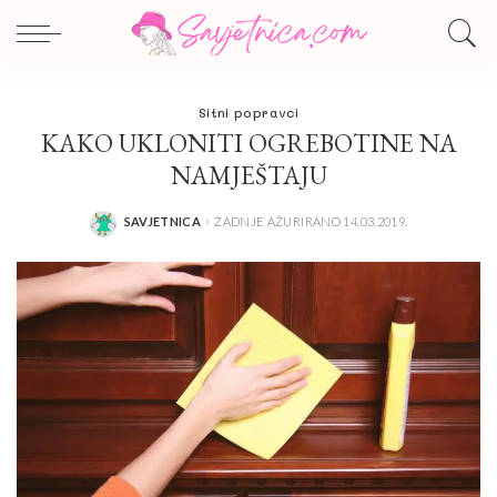
Sitni popravci
KAKO UKLONITI OGREBOTINE NA
NAMJEŠTAJU
SAVJETNICA
ZADNJE AŽURIRANO 14.03.2019.
POSTED
BY