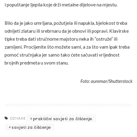
i popuštanje ljepila koje drži metalne dijelove na mjestu.
Bilo da je jako umrljana, požutjela ili napukla, bjelokost treba
odnijeti zlataru ili srebrnaru da je obnovi ili popravi. Klavirske
tipke treba dati stručnome majstoru neka ih “ostruže” ili
zamijeni. Procijenite što možete sami, a za što vam ipak treba
pomoć stručnjaka jer samo tako ćete sačuvati vrijednost
brojnih predmeta u svom stanu.
Foto: auremar/Shutterstock
praktični savjeti za čišćenje
OZNAKE
savjeti za čišćenje