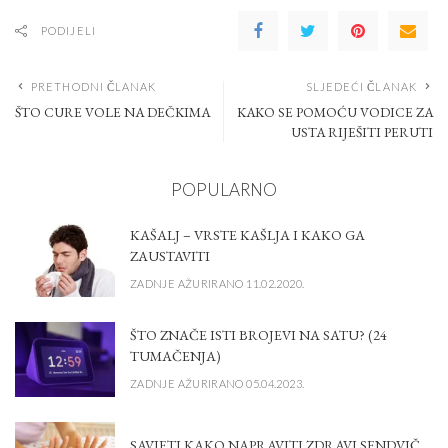
PODIJELI
PRETHODNI ČLANAK
SLJEDEĆI ČLANAK
ŠTO CURE VOLE NA DEČKIMA
KAKO SE POMOĆU VODICE ZA
USTA RIJEŠITI PERUTI
POPULARNO
KAŠALJ – VRSTE KAŠLJA I KAKO GA
ZAUSTAVITI
ZADNJE AŽURIRANO 11.02.2020.
ŠTO ZNAČE ISTI BROJEVI NA SATU? (24
TUMAČENJA)
ZADNJE AŽURIRANO 05.04.2023.
SAVJETI KAKO NAPRAVITI ZDRAVI SENDVIČ