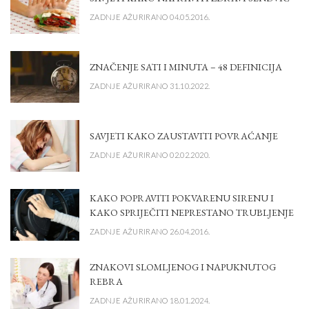
ZADNJE AŽURIRANO 04.05.2016.
ZNAČENJE SATI I MINUTA – 48 DEFINICIJA
ZADNJE AŽURIRANO 31.10.2022.
SAVJETI KAKO ZAUSTAVITI POVRAĆANJE
ZADNJE AŽURIRANO 02.02.2020.
KAKO POPRAVITI POKVARENU SIRENU I
KAKO SPRIJEČITI NEPRESTANO TRUBLJENJE
ZADNJE AŽURIRANO 26.04.2016.
ZNAKOVI SLOMLJENOG I NAPUKNUTOG
REBRA
ZADNJE AŽURIRANO 18.01.2024.