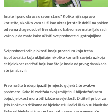
Imate li puno ukrasa u svom stanu? Koliko njih zapravo
koristite, a koliko vam služi kao ukras jer ste ih dobili na poklon
od vama drage osobe? Bez obzira o kakvom se materijalu radi
važno je da znate kako učiniti sve predmete dugotrajnijima.
Svi predmeti od bjelokosti imaju proceduru koju treba
ispoštovati, a koja uključuje nekoliko korisnih savjeta uz koju
će bjelokost zadržati boju kao što je imala od prvog dana kada
ste ju nabavili.
Prvo na što treba pripaziti je mjesto gdje držite ovakve
predmete. Kako bi zadržala svoju mliječnu i blijedožućkastu
boju, bjelokost mora biti izložena svjetlosti. Držite li pribor za
jelo i noževe s drškama od bjelokosti u ladici ili ako su klavirske
tipke od bjelokosti neprestano zatvorene, s vremenom će