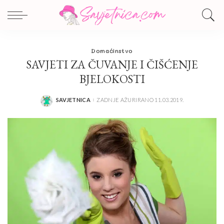
Domaćinstvo
SAVJETI ZA ČUVANJE I ČIŠĆENJE
BJELOKOSTI
SAVJETNICA
ZADNJE AŽURIRANO 11.03.2019.
POSTED
BY