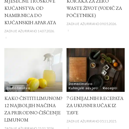
MJESEČNE TROŠKOVE
KORAKA ZA ZERO
KUĆANSTVA: OD
WASTE ŽIVOT (VODIČ ZA
NAMIRNICA DO
POČETNIKE)
KUĆANSKIH APARATA
ZADNJE AŽURIRANO 09.05.2026.
ZADNJE AŽURIRANO 14.07.2026.
Domaćinstvo
Domaćinstvo
Kuhinjski savjeti
Recepti
KAKO ČISTITI LIMUNOM?
7 GENIJALNIH RECEPATA
12 NAJBOLJIH NAČINA
ZA UKUSNI RUČAK IZ
ZA PRIRODNO ČIŠĆENJE
TAVE
LIMUNOM
ZADNJE AŽURIRANO 05.11.2025.
ZADNJE AŽURIRANO 21.01.2026.