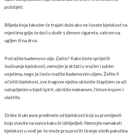
požutjeti.
Blijeda boja također će trajati duže ako ne čuvate bjelokost na
mjestima gdje će doći u dodir s dimom cigareta, vatrom na
ugljen ili na drva.
Potražite bademovo ulje. Zašto? Kako biste spriječili
isušivanje bjelokosti, nemojte je držati u vrućim i suhim
uvjetima, nego je često mažite bademovim uljem. Želite li
očistiti bjelokost, sve tragove nježno uklonite štapićem za uši
natopljenim u bijeli špirit, obrišite mekanom, čistom krpom i
ulaštite.
Drške ili ukrasne predmete od bjelokosti koji su promijenili
boju stavite na sunce kako bi izblijedjeli. Nemojte namakati
bjelokost u vodi jer to može prouzročiti širenje sitnih pukotina