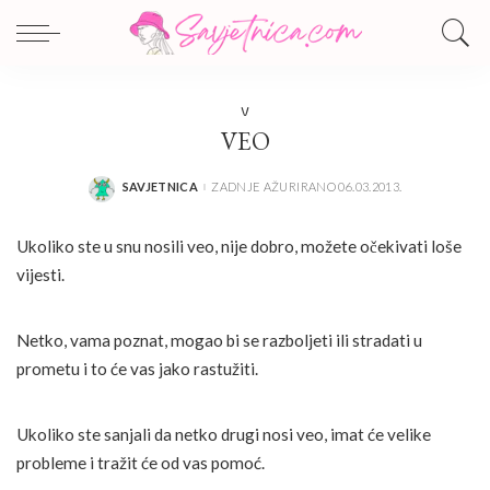
V
VEO
SAVJETNICA
ZADNJE AŽURIRANO 06.03.2013.
POSTED
BY
Ukoliko ste u snu nosili veo, nije dobro, možete očekivati loše
vijesti.
Netko, vama poznat, mogao bi se razboljeti ili stradati u
prometu i to će vas jako rastužiti.
Ukoliko ste sanjali da netko drugi nosi veo, imat će velike
probleme i tražit će od vas pomoć.