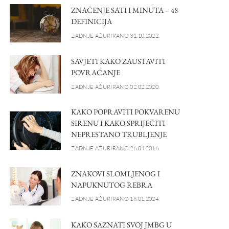
ZNAČENJE SATI I MINUTA – 48
DEFINICIJA
ZADNJE AŽURIRANO 31.10.2022.
SAVJETI KAKO ZAUSTAVITI
POVRAĆANJE
ZADNJE AŽURIRANO 02.02.2020.
KAKO POPRAVITI POKVARENU
SIRENU I KAKO SPRIJEČITI
NEPRESTANO TRUBLJENJE
ZADNJE AŽURIRANO 26.04.2016.
ZNAKOVI SLOMLJENOG I
NAPUKNUTOG REBRA
ZADNJE AŽURIRANO 18.01.2024.
KAKO SAZNATI SVOJ JMBG U