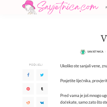
SAVJETNICA
POSTED
BY
PODIJELI
Ukoliko ste sanjali vene, z
Posjetite liječnika, provjeri
Pred vama je još mnogo ugod
dočekate, samo zato što ste