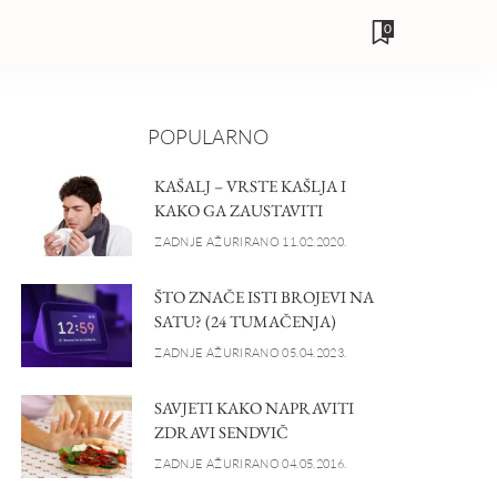
0
POPULARNO
KAŠALJ – VRSTE KAŠLJA I
KAKO GA ZAUSTAVITI
ZADNJE AŽURIRANO 11.02.2020.
ŠTO ZNAČE ISTI BROJEVI NA
SATU? (24 TUMAČENJA)
ZADNJE AŽURIRANO 05.04.2023.
SAVJETI KAKO NAPRAVITI
ZDRAVI SENDVIČ
ZADNJE AŽURIRANO 04.05.2016.