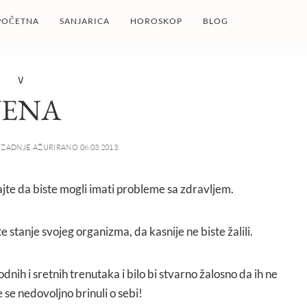
POČETNA
SANJARICA
HOROSKOP
BLOG
V
VENA
ZADNJE AŽURIRANO 06.03.2013.
najte da biste mogli imati probleme sa zdravljem.
te stanje svojeg organizma, da kasnije ne biste žalili.
nih i sretnih trenutaka i bilo bi stvarno žalosno da ih ne
 se nedovoljno brinuli o sebi!