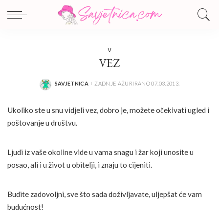
V
VEZ
SAVJETNICA
ZADNJE AŽURIRANO 07.03.2013.
POSTED
BY
Ukoliko ste u snu vidjeli vez, dobro je, možete očekivati ugled i
poštovanje u društvu.
Ljudi iz vaše okoline vide u vama snagu i žar koji unosite u
posao, ali i u život u obitelji, i znaju to cijeniti.
Budite zadovoljni, sve što sada doživljavate, uljepšat će vam
budućnost!