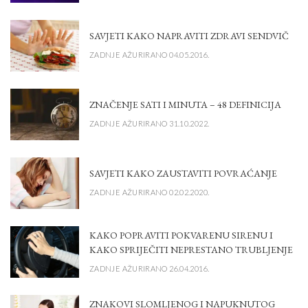
SAVJETI KAKO NAPRAVITI ZDRAVI SENDVIČ
ZADNJE AŽURIRANO 04.05.2016.
ZNAČENJE SATI I MINUTA – 48 DEFINICIJA
ZADNJE AŽURIRANO 31.10.2022.
SAVJETI KAKO ZAUSTAVITI POVRAĆANJE
ZADNJE AŽURIRANO 02.02.2020.
KAKO POPRAVITI POKVARENU SIRENU I
KAKO SPRIJEČITI NEPRESTANO TRUBLJENJE
ZADNJE AŽURIRANO 26.04.2016.
ZNAKOVI SLOMLJENOG I NAPUKNUTOG