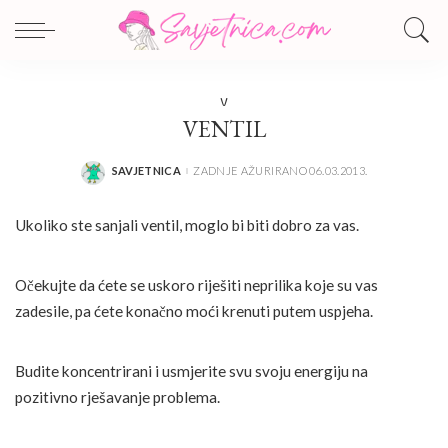
V
VENTIL
SAVJETNICA
ZADNJE AŽURIRANO 06.03.2013.
POSTED
BY
Ukoliko ste sanjali ventil, moglo bi biti dobro za vas.
Očekujte da ćete se uskoro riješiti neprilika koje su vas
zadesile, pa ćete konačno moći krenuti putem uspjeha.
Budite koncentrirani i usmjerite svu svoju energiju na
pozitivno rješavanje problema.