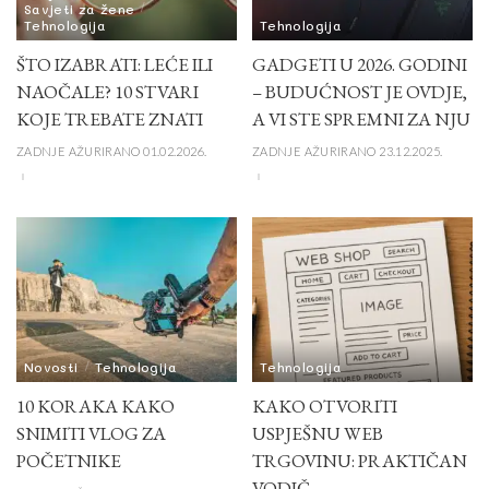
Savjeti za žene
Tehnologija
Tehnologija
ŠTO IZABRATI: LEĆE ILI
GADGETI U 2026. GODINI
NAOČALE? 10 STVARI
– BUDUĆNOST JE OVDJE,
KOJE TREBATE ZNATI
A VI STE SPREMNI ZA NJU
ZADNJE AŽURIRANO 01.02.2026.
ZADNJE AŽURIRANO 23.12.2025.
Novosti
Tehnologija
Tehnologija
10 KORAKA KAKO
KAKO OTVORITI
SNIMITI VLOG ZA
USPJEŠNU WEB
POČETNIKE
TRGOVINU: PRAKTIČAN
VODIČ