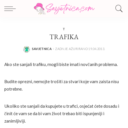
T
TRAFIKA
SAVJETNICA
ZADNJE AŽURIRANO 19.04.2013.
POSTED
BY
Ako ste sanjali trafiku, mogli biste imati novčanih problema.
Budite oprezni, nemojte trošiti za stvari koje vam zaista nisu
potrebne.
Ukoliko ste sanjali da kupujete u trafici, osjećat ćete dosadu i
činit će vam se da bi vam život trebao biti ispunjeniji i
zanimljiviji.